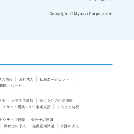
Copyright © Mynavi Corporation
求人情報
海外求人
転職エージェント
転職／パート
支援
大学生活情報
働く女性の生活情報
ECサイト構築・D2C事業支援
ふるさと納税
ゼクティブ転職
会計士の転職
保育士の求人
無期雇用派遣
介護の求人