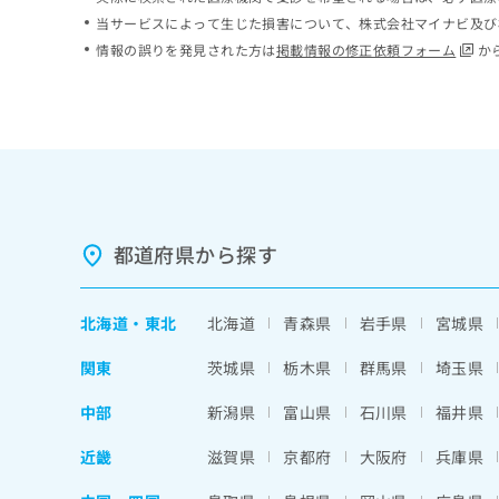
ち
み
当サービスによって生じた損害について、株式会社マイナビ及び
ら
は
情報の誤りを発見された方は
掲載情報の修正依頼フォーム
か
こ
ち
そ
ら
の
他
の
お
問
い
都道府県から探す
合
わ
せ
北海道
・
東北
北海道
青森県
岩手県
宮城県
は
こ
関東
茨城県
栃木県
群馬県
埼玉県
ち
ら
中部
新潟県
富山県
石川県
福井県
近畿
滋賀県
京都府
大阪府
兵庫県