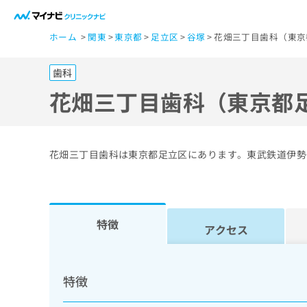
一
ホーム
関東
東京都
足立区
谷塚
花畑三丁目歯科（東京
般
ユ
歯科
ー
ザ
花畑三丁目歯科（東京都
ー
の
方
花畑三丁目歯科は東京都足立区にあります。東武鉄道伊勢
は
こ
ち
ら
特徴
アクセス
医
マ
療
イ
特徴
ナ
関
ビ