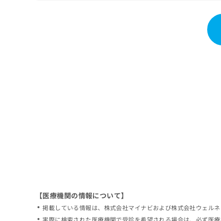
拡
資
きま
充
料
せん
の
ので
の
ご了
お
ご
承く
申
請
ださ
し
求
い。
込
は
み
こ
は
ち
こ
ら
ち
ら
無
料
掲
情
載
報
情
拡
報
充
の
の
修
お
【医療機関の情報について】
正
申
掲載している情報は、株式会社マイナビおよび株式会社ウェルネ
は
し
こ
実際に検索された医療機関で受診を希望される場合は、必ず医療
込