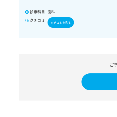
係
ク
者
リ
診療科目
歯科
の
ニ
ッ
方
クチコミ
クチコミを見る
ク
は
ナ
こ
ビ
ち
に
関
ら
す
る
お
広
ご
広
問
告
告
い
出
代
合
稿
わ
理
の
せ
店
お
は
の
問
こ
い
方
ち
合
ら
は
わ
こ