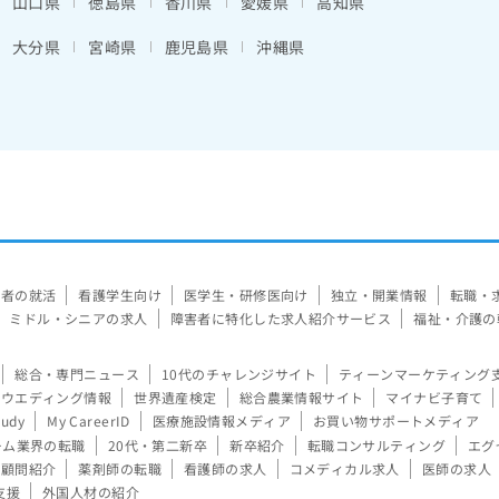
山口県
徳島県
香川県
愛媛県
高知県
大分県
宮崎県
鹿児島県
沖縄県
験者の就活
看護学生向け
医学生・研修医向け
独立・開業情報
転職・
ミドル・シニアの求人
障害者に特化した求人紹介サービス
福祉・介護の
総合・専門ニュース
10代のチャレンジサイト
ティーンマーケティング
ウエディング情報
世界遺産検定
総合農業情報サイト
マイナビ子育て
tudy
My CareerID
医療施設情報メディア
お買い物サポートメディア
ーム業界の転職
20代・第二新卒
新卒紹介
転職コンサルティング
エグ
顧問紹介
薬剤師の転職
看護師の求人
コメディカル求人
医師の求人
支援
外国人材の紹介