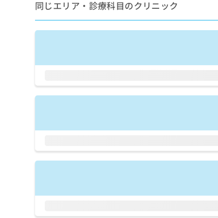
せ
こち
同じエリア・診療科目のクリニック
ち
らは
は
マイ
こ
ら
ナビ
ち
クリ
ら
ニッ
クナ
広
ビサ
広
資
イト
告
告
への
料
出
出
お問
の
稿
合せ
稿
ご
の
フォ
の
請
お
ーム
お
求
問
とな
問
りま
は
い
い
す。
こ
合
合
クリ
ち
わ
ニッ
わ
ら
せ
クの
せ
は
予
は
約・
こ
こ
無
症状
ち
ち
のご
料
ら
相談
ら
情
など
報
はで