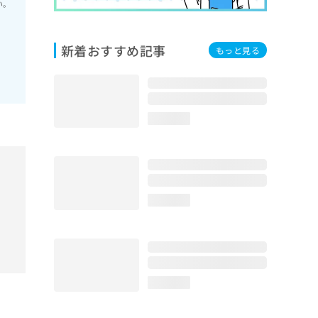
い。
新着おすすめ記事
もっと見る
loading...
loading...
loading...