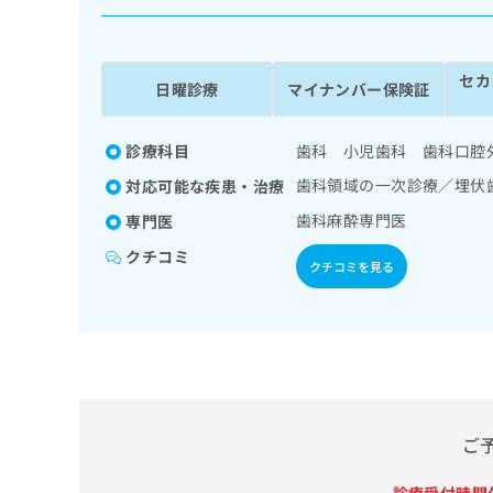
係
ク
者
リ
の
ニ
セカ
ッ
方
日曜診療
マイナンバー保険証
ク
は
ナ
こ
ビ
診療科目
歯科 小児歯科 歯科口腔
ち
に
歯科領域の一次診療／埋伏
対応可能な疾患・治療
関
ら
す
歯科麻酔専門医
専門医
る
クチコミ
お
クチコミを見る
広
広
問
告
告
い
出
代
合
稿
わ
理
の
せ
店
お
は
の
問
こ
い
方
ち
ご
合
ら
は
わ
こ