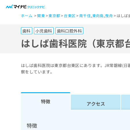
一
ホーム
関東
東京都
台東区
南千住
,
東向島
,
曳舟
はしば
般
ユ
歯科
小児歯科
歯科口腔外科
ー
ザ
はしば歯科医院（東京都
ー
の
方
はしば歯科医院は東京都台東区にあります。JR常磐線(
は
察をしています。
こ
ち
ら
特徴
アクセス
医
マ
療
イ
ナ
関
特徴
ビ