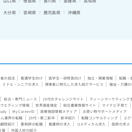
山口県
徳島県
香川県
愛媛県
高知県
大分県
宮崎県
鹿児島県
沖縄県
験者の就活
看護学生向け
医学生・研修医向け
独立・開業情報
転職・
ミドル・シニアの求人
障害者に特化した求人紹介サービス
福祉・介護の
総合・専門ニュース
10代のチャレンジサイト
ティーンマーケティング
ウエディング情報
世界遺産検定
総合農業情報サイト
マイナビ子育て
tudy
My CareerID
医療施設情報メディア
お買い物サポートメディア
ーム業界の転職
20代・第二新卒
新卒紹介
転職コンサルティング
エグ
顧問紹介
薬剤師の転職
看護師の求人
コメディカル求人
医師の求人
支援
外国人材の紹介