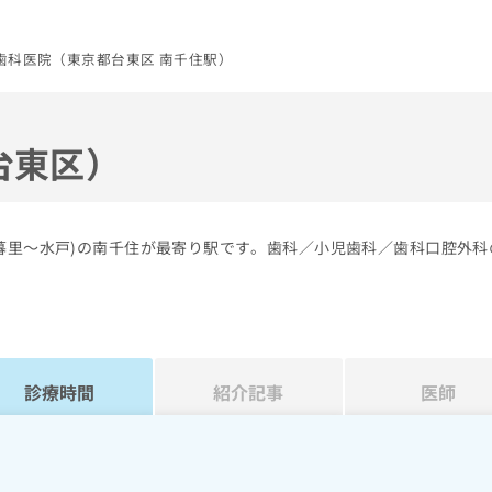
歯科医院（東京都台東区 南千住駅）
台東区）
日暮里～水戸)の南千住が最寄り駅です。歯科／小児歯科／歯科口腔外科
診療時間
紹介記事
医師