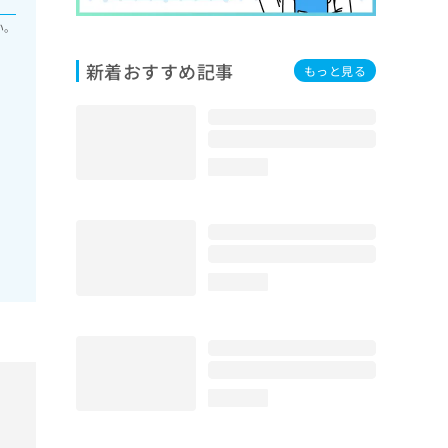
い。
新着おすすめ記事
もっと見る
loading...
loading...
loading...