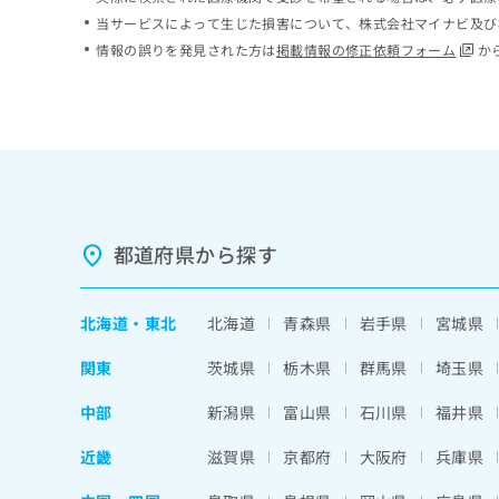
ち
み
当サービスによって生じた損害について、株式会社マイナビ及び
ら
は
情報の誤りを発見された方は
掲載情報の修正依頼フォーム
か
こ
ち
そ
ら
の
他
の
お
問
い
都道府県から探す
合
わ
せ
北海道
・
東北
北海道
青森県
岩手県
宮城県
は
こ
関東
茨城県
栃木県
群馬県
埼玉県
ち
ら
中部
新潟県
富山県
石川県
福井県
近畿
滋賀県
京都府
大阪府
兵庫県