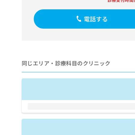
診療受付時間
せ
こち
ち
らは
は
マイ
こ
ら
ナビ
電話する
ち
クリ
ら
ニッ
クナ
広
ビサ
広
資
イト
告
告
への
料
出
出
お問
の
稿
合せ
稿
ご
の
同じエリア・診療科目のクリニック
フォ
の
請
お
ーム
お
求
問
とな
問
りま
は
い
い
す。
こ
合
合
クリ
ち
わ
ニッ
わ
ら
せ
クの
せ
は
予
は
約・
こ
こ
無
症状
ち
ち
のご
料
ら
相談
ら
情
など
報
はで