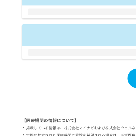
拡
資
きま
充
料
せん
の
ので
の
ご了
お
ご
承く
申
請
ださ
し
求
い。
込
は
み
こ
は
ち
こ
ら
ち
ら
無
料
掲
情
載
報
情
拡
報
充
の
の
修
お
【医療機関の情報について】
正
申
掲載している情報は、株式会社マイナビおよび株式会社ウェルネ
は
し
こ
実際に検索された医療機関で受診を希望される場合は、必ず医療
込