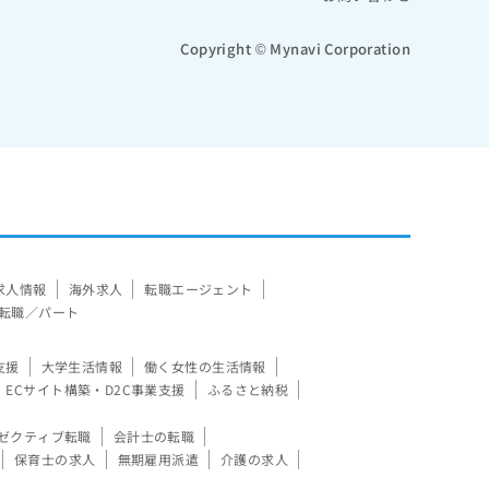
Copyright © Mynavi Corporation
求人情報
海外求人
転職エージェント
転職／パート
支援
大学生活情報
働く女性の生活情報
ECサイト構築・D2C事業支援
ふるさと納税
ゼクティブ転職
会計士の転職
保育士の求人
無期雇用派遣
介護の求人