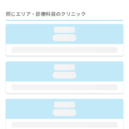
出
稿
クリ
資
稿
ニッ
の
料
クナ
同じエリア・診療科目のクリニック
の
お
の
ビサ
お
問
ご
イト
問
い
請
への
loading...
い
合
お問
求
合
合せ
わ
loading...
は
フォ
わ
せ
こ
ーム
せ
は
ち
とな
は
こ
ら
りま
こ
ち
す。
ち
ら
クリ
loading...
無
ら
ニッ
料
loading...
クの
資
情
予
料
報
約・
の
症状
拡
のご
ご
充
相談
請
の
loading...
など
求
お
はで
loading...
は
申
きま
こ
せん
し
ので
ち
込