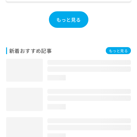
ご了
ら
み
承く
は
ださ
こ
無
い。
もっと見る
ち
料
ら
情
報
拡
掲
充
載
新着おすすめ記事
もっと見る
の
情
お
報
申
の
し
修
込
正
loading...
み
は
は
こ
こ
ち
ち
ら
loading...
ら
そ
の
他
の
loading...