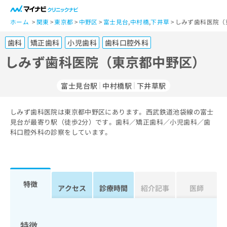
一
般
ホーム
関東
東京都
中野区
富士見台
,
中村橋
,
下井草
しみず歯科医院（
ユ
歯科
矯正歯科
小児歯科
歯科口腔外科
ー
ザ
しみず歯科医院（東京都中野区）
ー
の
富士見台駅
中村橋駅
下井草駅
方
は
こ
しみず歯科医院は東京都中野区にあります。西武鉄道池袋線の富士
見台が最寄り駅（徒歩2分）です。歯科／矯正歯科／小児歯科／歯
ち
科口腔外科の診察をしています。
ら
医
マ
療
イ
関
ナ
特徴
アクセス
診療時間
紹介記事
医師
係
ビ
者
ク
の
リ
方
ニ
特徴