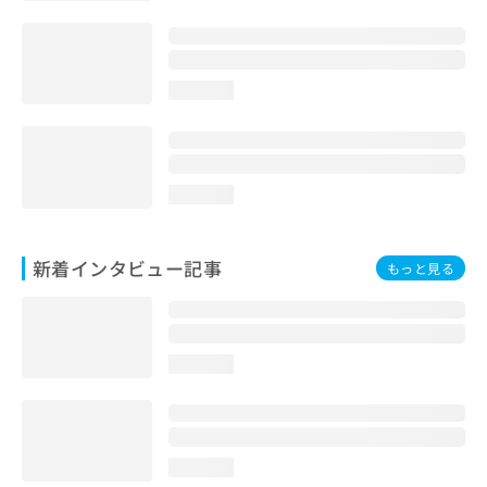
loading...
loading...
新着インタビュー記事
もっと見る
loading...
loading...