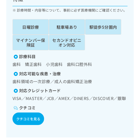
ッ
は
ク
診療時間・内容等について、事前に必ず医療機関にご確認ください。
こ
ナ
ち
ビ
ら
日曜診療
駐車場あり
駅徒歩5分圏内
に
関
広
マイナンバー保
セカンドオピニ
す
広
告
険証
オン対応
る
告
代
お
出
診療科目
理
問
稿
歯科 矯正歯科 小児歯科 歯科口腔外科
店
い
の
合
の
お
対応可能な疾患・治療
わ
方
問
歯科領域の一次診療／成人の歯科矯正治療
せ
い
は
対応クレジットカード
は
合
こ
こ
わ
VISA／MASTER／JCB／AMEX／DINERS／DISCOVER／銀聯
ち
ち
せ
ら
クチコミ
ら
は
こ
クチコミを見る
こち
ち
広
らは
広
ら
告
マイ
告
出
ナビ