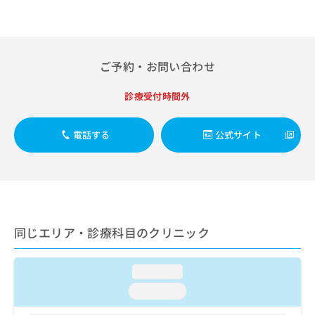
出
稿
クリ
資
稿
ニッ
の
料
クナ
の
お
の
ビサ
お
問
ご
イト
問
い
請
ご予約・お問い合わせ
への
い
合
お問
求
合
合せ
わ
は
診療受付時間外
フォ
わ
せ
こ
ーム
せ
は
ち
とな
は
こ
ら
電話する
公式サイト
りま
こ
ち
す。
ち
ら
クリ
無
ら
ニッ
料
クの
資
情
予
料
報
約・
の
症状
拡
同じエリア・診療科目のクリニック
のご
ご
充
相談
請
の
など
求
お
はで
loading...
は
申
きま
loading...
こ
せん
し
ので
ち
込