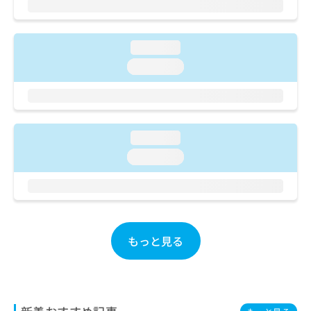
ご了
ら
み
承く
は
ださ
こ
無
い。
loading...
ち
料
ら
情
loading...
報
拡
掲
充
載
の
情
お
報
loading...
申
の
loading...
し
修
込
正
み
は
は
こ
こ
ち
ち
ら
もっと見る
ら
そ
の
他
の