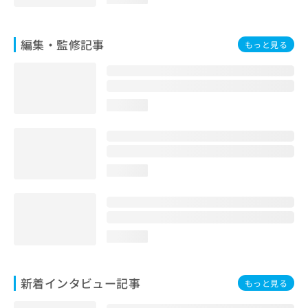
お
問
い
編集・監修記事
もっと見る
合
わ
せ
は
こ
loading...
ち
ら
loading...
loading...
新着インタビュー記事
もっと見る