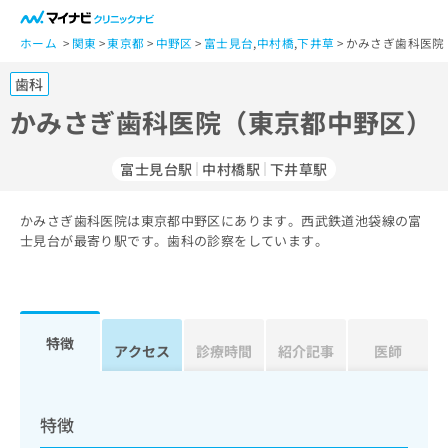
一
般
ホーム
関東
東京都
中野区
富士見台
,
中村橋
,
下井草
かみさぎ歯科医院
ユ
歯科
ー
ザ
かみさぎ歯科医院（東京都中野区）
ー
の
富士見台駅
中村橋駅
下井草駅
方
は
こ
かみさぎ歯科医院は東京都中野区にあります。西武鉄道池袋線の富
士見台が最寄り駅です。歯科の診察をしています。
ち
ら
医
マ
療
イ
特徴
アクセス
診療時間
紹介記事
医師
関
ナ
係
ビ
者
ク
の
リ
特徴
方
ニ