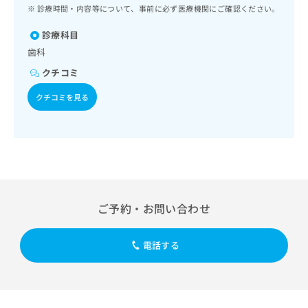
ッ
は
診療時間・内容等について、事前に必ず医療機関にご確認ください。
ク
こ
ナ
診療科目
ち
ビ
歯科
ら
に
クチコミ
関
広
す
広
クチコミを見る
告
る
告
代
お
出
理
問
稿
店
い
の
合
の
お
わ
方
問
せ
い
は
は
合
こ
ご予約・お問い合わせ
こ
わ
ち
ち
せ
ら
ら
は
電話する
こ
こち
ち
広
らは
広
ら
告
マイ
告
出
ナビ