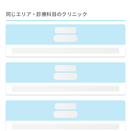
出
稿
クリ
資
稿
ニッ
の
料
クナ
同じエリア・診療科目のクリニック
の
お
の
ビサ
お
問
ご
イト
問
い
請
への
loading...
い
合
お問
求
合
合せ
わ
loading...
は
フォ
わ
せ
こ
ーム
せ
は
ち
とな
は
こ
ら
りま
こ
ち
す。
ち
ら
クリ
loading...
無
ら
ニッ
料
loading...
クの
資
情
予
料
報
約・
の
症状
拡
のご
ご
充
相談
請
の
loading...
など
求
お
はで
loading...
は
申
きま
こ
せん
し
ので
ち
込