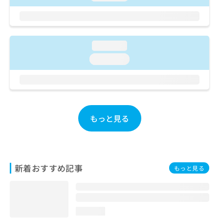
ご了
ら
み
承く
は
ださ
こ
無
い。
ち
料
ら
情
loading...
報
loading...
拡
掲
充
載
の
情
お
報
申
の
し
修
もっと見る
込
正
み
は
は
こ
こ
ち
ち
ら
新着おすすめ記事
もっと見る
ら
そ
の
他
loading...
の