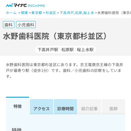
一
般
ホーム
関東
東京都
杉並区
下高井戸
,
松原
,
桜上水
水野歯科医院（東京
ユ
歯科
小児歯科
ー
ザ
水野歯科医院（東京都杉並区）
ー
の
下高井戸駅
松原駅
桜上水駅
方
は
こ
水野歯科医院は東京都杉並区にあります。京王電鉄京王線の下高井
戸が最寄り駅（徒歩1分）です。歯科／小児歯科の診察をしていま
ち
す。
ら
医
マ
療
イ
関
ナ
特徴
アクセス
診療時間
紹介記事
医師
係
ビ
者
ク
の
リ
方
ニ
特徴