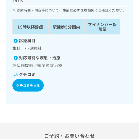
ッ
は
ク
診療時間・内容等について、事前に必ず医療機関にご確認ください。
こ
ナ
ち
ビ
ら
マイナンバー保
19時以降診療
駅徒歩5分圏内
に
険証
関
広
す
診療科目
広
告
る
告
歯科 小児歯科
代
お
出
対応可能な疾患・治療
理
問
稿
店
い
埋伏歯抜歯／顎関節症治療
の
合
の
お
クチコミ
わ
方
問
せ
い
は
クチコミを見る
は
合
こ
こ
わ
ち
ち
せ
ら
ら
は
こ
こち
ち
広
らは
広
ら
告
マイ
告
ご予約・お問い合わせ
出
ナビ