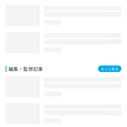
お
問
い
合
loading...
わ
せ
は
こ
ち
loading...
ら
編集・監修記事
もっと見る
loading...
loading...