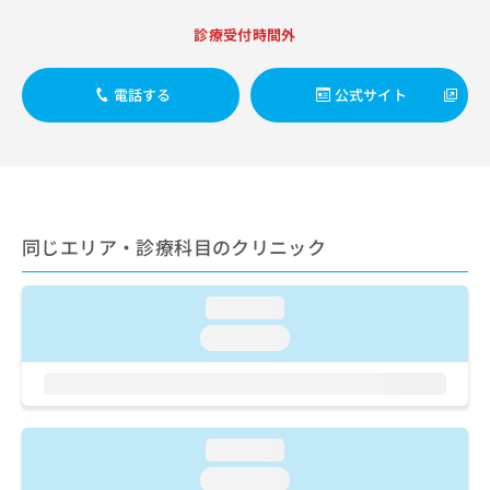
出
稿
クリ
資
稿
ニッ
の
料
診療受付時間外
クナ
の
お
の
ビサ
お
問
ご
イト
問
電話する
公式サイト
い
請
への
い
合
お問
求
合
合せ
わ
は
フォ
わ
せ
こ
ーム
せ
は
ち
とな
は
こ
ら
りま
こ
ち
す。
同じエリア・診療科目のクリニック
ち
ら
クリ
無
ら
ニッ
料
クの
資
情
予
loading...
料
報
約・
loading...
の
症状
拡
のご
ご
充
相談
請
の
など
求
お
はで
は
申
きま
loading...
こ
せん
し
ので
ち
込
loading...