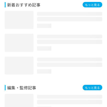
お
新着おすすめ記事
もっと見る
問
い
合
わ
loading...
せ
は
こ
ち
ら
loading...
loading...
編集・監修記事
もっと見る