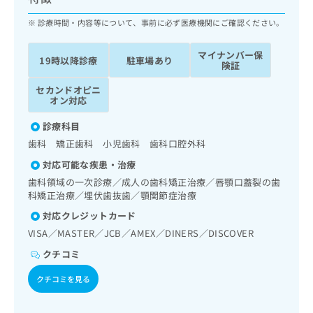
ッ
は
ク
診療時間・内容等について、事前に必ず医療機関にご確認ください。
こ
ナ
ち
ビ
ら
マイナンバー保
19時以降診療
駐車場あり
に
険証
関
広
セカンドオピニ
す
広
告
オン対応
る
告
代
お
出
診療科目
理
問
稿
歯科 矯正歯科 小児歯科 歯科口腔外科
店
い
の
合
の
お
対応可能な疾患・治療
わ
方
問
歯科領域の一次診療／成人の歯科矯正治療／唇顎口蓋裂の歯
せ
い
は
科矯正治療／埋伏歯抜歯／顎関節症治療
は
合
こ
対応クレジットカード
こ
わ
ち
ち
せ
VISA／MASTER／JCB／AMEX／DINERS／DISCOVER
ら
ら
は
クチコミ
こ
こち
ち
広
クチコミを見る
らは
広
ら
告
マイ
告
出
ナビ