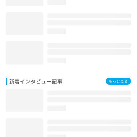
loading...
loading...
loading...
新着インタビュー記事
もっと見る
loading...