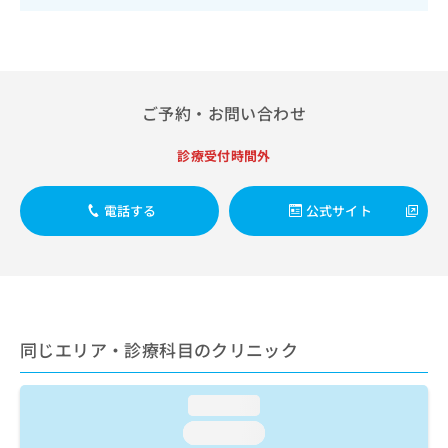
出
稿
クリ
資
稿
ニッ
の
料
クナ
の
お
の
ビサ
お
問
ご
イト
問
い
請
への
い
合
お問
ご予約・お問い合わせ
求
合
合せ
わ
は
フォ
わ
せ
こ
診療受付時間外
ーム
せ
は
ち
とな
は
こ
ら
りま
こ
ち
電話する
公式サイト
す。
ち
ら
クリ
無
ら
ニッ
料
クの
資
情
予
料
報
約・
の
症状
拡
のご
ご
充
同じエリア・診療科目のクリニック
相談
請
の
など
求
お
はで
は
申
きま
loading...
こ
せん
し
loading...
ので
ち
込