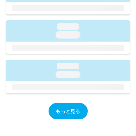
ご了
ら
み
承く
は
ださ
こ
無
い。
ち
料
loading...
ら
情
報
loading...
拡
掲
充
載
の
情
お
報
申
の
loading...
し
修
loading...
込
正
み
は
は
こ
こ
ち
ち
ら
ら
もっと見る
そ
の
他
の