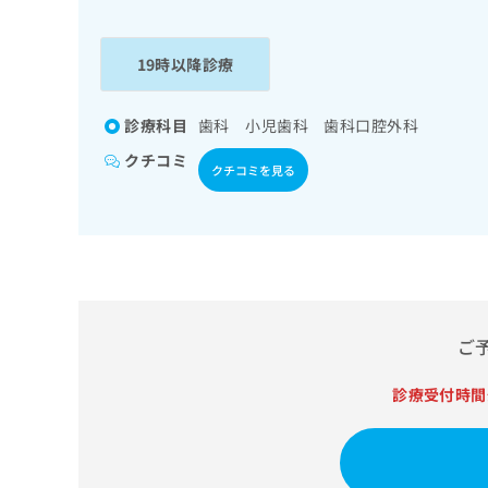
係
ク
者
リ
の
ニ
19時以降診療
ッ
方
ク
は
ナ
診療科目
歯科 小児歯科 歯科口腔外科
こ
ビ
クチコミ
ち
に
クチコミを見る
関
ら
す
る
お
広
広
問
告
告
い
出
代
合
稿
わ
ご
理
の
せ
店
お
は
診療受付時間
の
問
こ
い
方
ち
合
ら
は
わ
こ