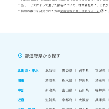
ち
み
当サービスによって生じた損害について、株式会社マイナビ及び
ら
は
情報の誤りを発見された方は
掲載情報の修正依頼フォーム
か
こ
ち
そ
ら
の
他
の
お
問
い
都道府県から探す
合
わ
せ
北海道
・
東北
北海道
青森県
岩手県
宮城県
は
こ
関東
茨城県
栃木県
群馬県
埼玉県
ち
ら
中部
新潟県
富山県
石川県
福井県
近畿
滋賀県
京都府
大阪府
兵庫県