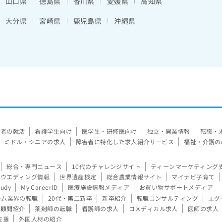
山口県
徳島県
香川県
愛媛県
高知県
大分県
宮崎県
鹿児島県
沖縄県
験者の就活
看護学生向け
医学生・研修医向け
独立・開業情報
転職・
ミドル・シニアの求人
障害者に特化した求人紹介サービス
福祉・介護の
総合・専門ニュース
10代のチャレンジサイト
ティーンマーケティング
ウエディング情報
世界遺産検定
総合農業情報サイト
マイナビ子育て
tudy
My CareerID
医療施設情報メディア
お買い物サポートメディア
ーム業界の転職
20代・第二新卒
新卒紹介
転職コンサルティング
エグ
顧問紹介
薬剤師の転職
看護師の求人
コメディカル求人
医師の求人
支援
外国人材の紹介