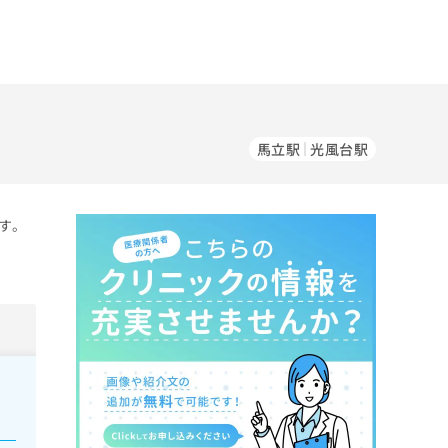
馬立駅
光風台駅
す。