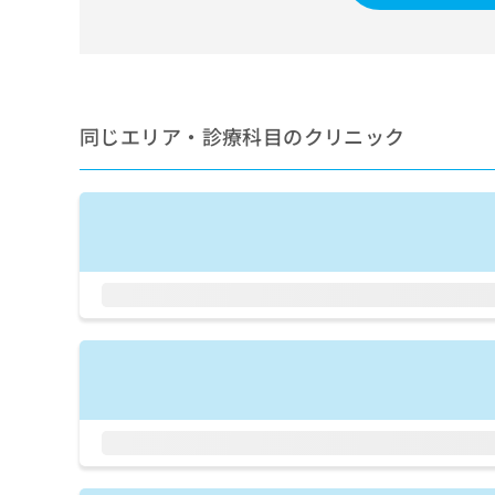
せ
こち
ち
らは
は
マイ
こ
ら
ナビ
ち
クリ
ら
ニッ
クナ
同じエリア・診療科目のクリニック
広
ビサ
広
資
イト
告
告
への
料
出
出
お問
の
稿
合せ
稿
ご
の
フォ
の
請
お
ーム
お
求
問
とな
問
りま
は
い
い
す。
こ
合
合
クリ
ち
わ
ニッ
わ
ら
せ
クの
せ
は
予
は
約・
こ
こ
無
症状
ち
ち
のご
料
ら
相談
ら
情
など
報
はで