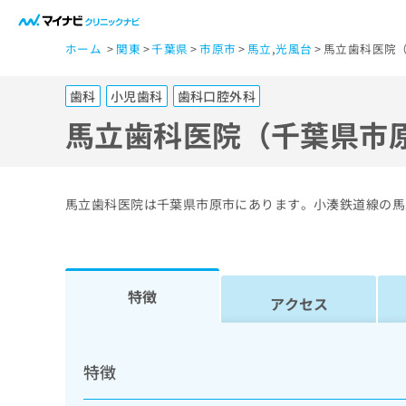
一
ホーム
関東
千葉県
市原市
馬立
,
光風台
馬立歯科医院（
般
ユ
歯科
小児歯科
歯科口腔外科
ー
ザ
馬立歯科医院（千葉県市
ー
の
方
馬立歯科医院は千葉県市原市にあります。小湊鉄道線の馬
は
こ
ち
ら
特徴
アクセス
医
マ
療
イ
特徴
ナ
関
ビ