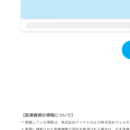
拡
資
きま
充
料
せん
の
ので
の
ご了
お
ご
承く
申
請
ださ
し
求
い。
込
は
み
こ
は
ち
こ
ら
ち
ら
無
料
掲
情
載
報
情
拡
報
充
の
の
修
お
【医療機関の情報について】
正
申
掲載している情報は、株式会社マイナビおよび株式会社ウェルネ
は
し
こ
実際に検索された医療機関で受診を希望される場合は、必ず医療
込