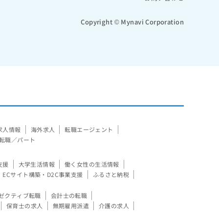
Copyright © Mynavi Corporation
求人情報
海外求人
転職エージェント
転職／パート
支援
大学生活情報
働く女性の生活情報
ECサイト構築・D2C事業支援
ふるさと納税
ゼクティブ転職
会計士の転職
保育士の求人
無期雇用派遣
介護の求人