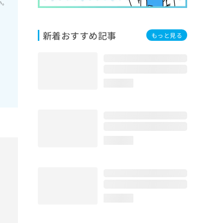
い。
新着おすすめ記事
もっと見る
loading...
loading...
loading...