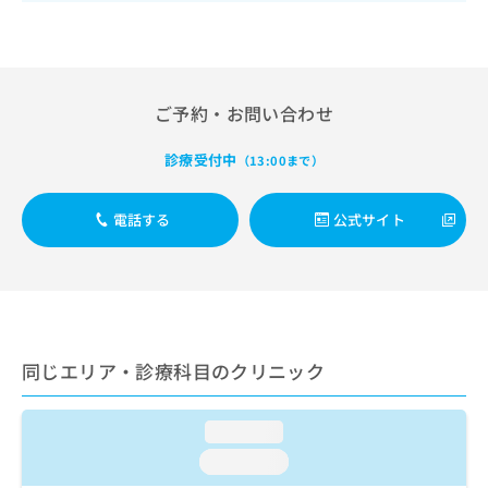
出
稿
クリ
資
稿
ニッ
の
料
クナ
の
お
の
ビサ
お
問
ご
イト
問
い
請
への
ご予約・お問い合わせ
い
合
お問
求
合
合せ
わ
は
フォ
わ
診療受付中
せ
（13:00まで）
こ
ーム
せ
は
ち
とな
は
こ
ら
りま
電話する
公式サイト
こ
ち
す。
ち
ら
クリ
無
ら
ニッ
料
クの
資
情
予
料
報
約・
の
症状
拡
のご
ご
同じエリア・診療科目のクリニック
充
相談
請
の
など
求
お
はで
は
loading...
申
きま
こ
せん
し
loading...
ので
ち
込