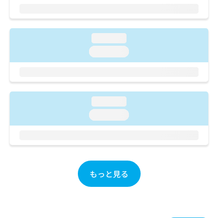
ご了
ら
み
承く
は
ださ
こ
無
い。
ち
料
loading...
ら
情
loading...
報
拡
掲
充
載
の
情
お
報
loading...
申
の
し
修
loading...
込
正
み
は
は
こ
こ
ち
ち
ら
ら
もっと見る
そ
の
他
の