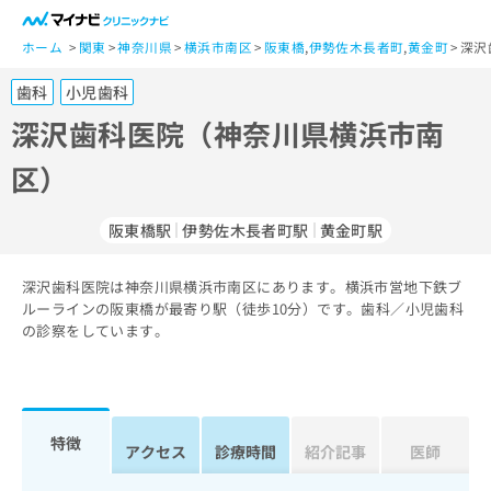
一
般
ホーム
関東
神奈川県
横浜市南区
阪東橋
,
伊勢佐木長者町
,
黄金町
深沢
ユ
歯科
小児歯科
ー
ザ
深沢歯科医院（神奈川県横浜市南
ー
区）
の
方
は
阪東橋駅
伊勢佐木長者町駅
黄金町駅
こ
ち
深沢歯科医院は神奈川県横浜市南区にあります。横浜市営地下鉄ブ
ら
ルーラインの阪東橋が最寄り駅（徒歩10分）です。歯科／小児歯科
の診察をしています。
医
マ
療
イ
関
ナ
係
ビ
者
ク
特徴
アクセス
診療時間
紹介記事
医師
の
リ
方
ニ