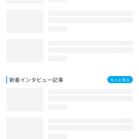
loading...
loading...
新着インタビュー記事
もっと見る
loading...
loading...