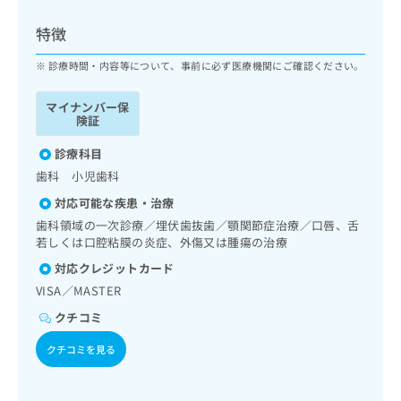
ッ
は
ク
こ
特徴
ナ
ち
ビ
診療時間・内容等について、事前に必ず医療機関にご確認ください。
ら
に
関
マイナンバー保
広
す
広
険証
告
る
告
代
お
診療科目
出
理
問
稿
歯科 小児歯科
店
い
の
対応可能な疾患・治療
合
の
お
わ
歯科領域の一次診療／埋伏歯抜歯／顎関節症治療／口唇、舌
方
問
せ
若しくは口腔粘膜の炎症、外傷又は腫瘍の治療
い
は
は
合
こ
対応クレジットカード
こ
わ
ち
VISA／MASTER
ち
せ
ら
ら
は
クチコミ
こ
こち
クチコミを見る
ち
広
らは
広
ら
告
マイ
告
出
ナビ