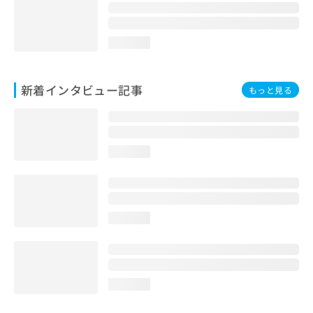
loading...
新着インタビュー記事
もっと見る
loading...
loading...
loading...