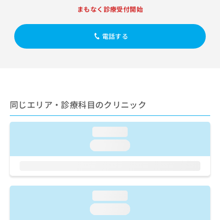
出
稿
クリ
資
まもなく診療受付開始
稿
ニッ
の
料
クナ
の
お
の
ビサ
お
問
ご
電話する
イト
問
い
請
への
い
合
お問
求
合
合せ
わ
は
フォ
わ
せ
こ
ーム
せ
は
ち
とな
は
こ
ら
りま
こ
ち
同じエリア・診療科目のクリニック
す。
ち
ら
クリ
無
ら
ニッ
料
クの
loading...
資
情
予
料
loading...
報
約・
の
症状
拡
のご
ご
充
相談
請
の
など
求
お
はで
は
申
loading...
きま
こ
せん
し
loading...
ので
ち
込