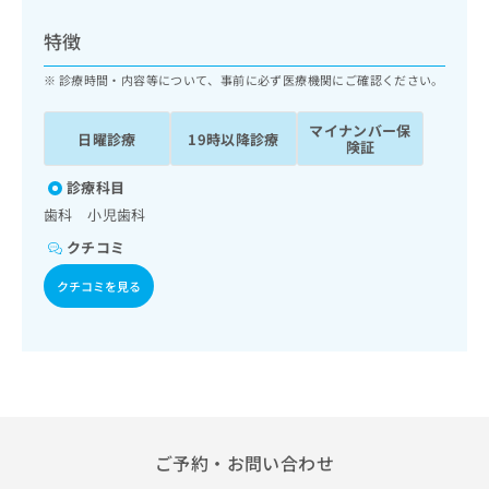
ッ
は
ク
こ
特徴
ナ
ち
ビ
診療時間・内容等について、事前に必ず医療機関にご確認ください。
ら
に
関
マイナンバー保
広
日曜診療
19時以降診療
す
広
険証
告
る
告
代
お
診療科目
出
理
問
稿
歯科 小児歯科
店
い
の
クチコミ
合
の
お
わ
方
問
クチコミを見る
せ
い
は
は
合
こ
こ
わ
ち
ち
せ
ら
ら
は
こ
こち
ち
広
らは
広
ら
告
ご予約・お問い合わせ
マイ
告
出
ナビ