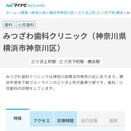
一
般
ホーム
関東
神奈川県
横浜市神奈川区
三ツ沢上町
,
三ツ沢下町
,
横浜
み
ユ
歯科
小児歯科
ー
ザ
みつざわ歯科クリニック（神奈川県
ー
横浜市神奈川区）
の
方
は
三ツ沢上町駅
三ツ沢下町駅
横浜駅
こ
ち
みつざわ歯科クリニックは神奈川県横浜市神奈川区にあります。横
ら
浜市営地下鉄ブルーラインの三ツ沢上町が最寄り駅です。歯科／小
児歯科の診察をしています。
医
マ
療
イ
関
ナ
係
ビ
者
ク
特徴
アクセス
診療時間
紹介記事
医師
の
リ
方
ニ