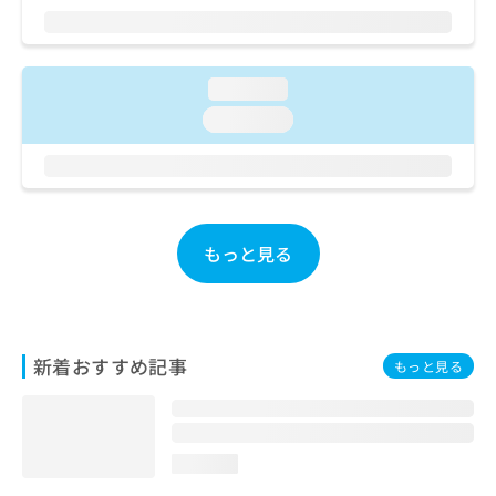
ご了
ら
み
承く
は
ださ
こ
無
い。
ち
料
loading...
ら
情
loading...
報
拡
掲
充
載
の
情
お
報
申
の
もっと見る
し
修
込
正
み
は
は
こ
こ
ち
新着おすすめ記事
もっと見る
ち
ら
ら
そ
の
loading...
他
の