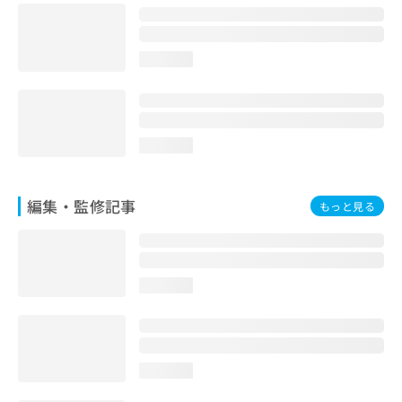
お
問
い
loading...
合
わ
せ
は
こ
loading...
ち
ら
編集・監修記事
もっと見る
loading...
loading...