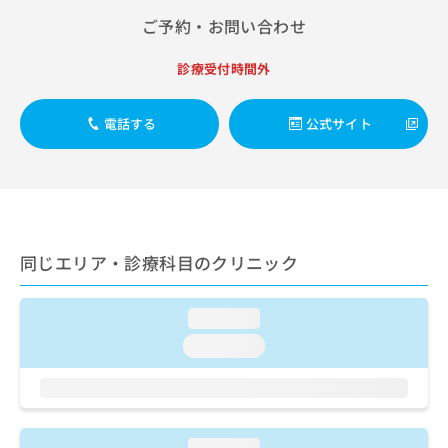
出
稿
クリ
資
ご予約・お問い合わせ
稿
ニッ
の
料
クナ
の
お
の
ビサ
お
問
診療受付時間外
ご
イト
問
い
請
への
い
合
お問
求
電話する
公式サイト
合
合せ
わ
は
フォ
わ
せ
こ
ーム
せ
は
ち
とな
は
こ
ら
りま
こ
ち
す。
ち
ら
クリ
無
ら
ニッ
料
同じエリア・診療科目のクリニック
クの
資
情
予
料
報
約・
の
症状
拡
loading...
のご
ご
充
loading...
相談
請
の
など
求
お
はで
は
申
きま
こ
せん
し
ので
ち
込