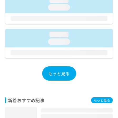
loading...
ご了
ら
み
承く
loading...
は
ださ
こ
無
い。
ち
料
ら
情
報
loading...
拡
掲
充
載
loading...
の
情
お
報
申
の
し
修
込
正
み
は
もっと見る
は
こ
こ
ち
ち
ら
ら
新着おすすめ記事
そ
もっと見る
の
他
の