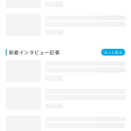
loading...
loading...
新着インタビュー記事
もっと見る
loading...
loading...