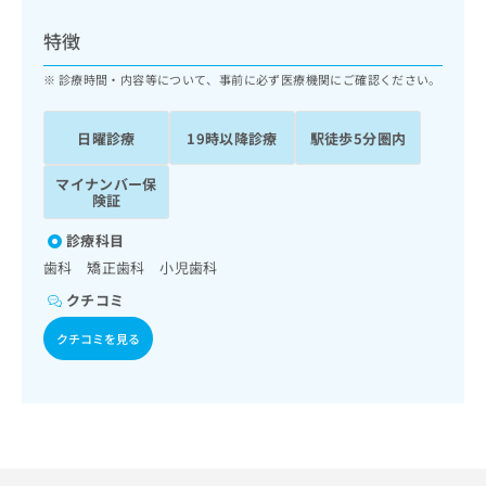
ッ
は
ク
こ
特徴
ナ
ち
ビ
診療時間・内容等について、事前に必ず医療機関にご確認ください。
ら
に
関
広
日曜診療
19時以降診療
駅徒歩5分圏内
す
広
告
る
告
代
マイナンバー保
お
出
険証
理
問
稿
店
い
の
診療科目
合
の
お
歯科 矯正歯科 小児歯科
わ
方
問
せ
い
は
クチコミ
は
合
こ
こ
クチコミを見る
わ
ち
ち
せ
ら
ら
は
こ
こち
ち
広
らは
広
ら
告
マイ
告
出
ナビ