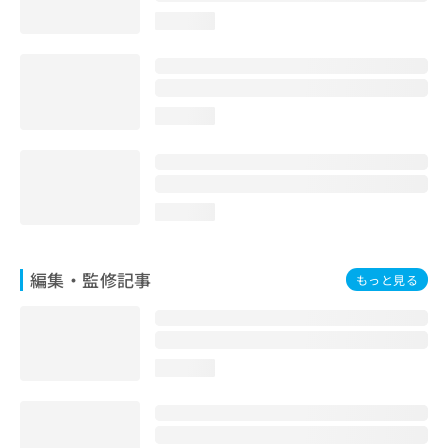
お
loading...
問
い
合
わ
せ
loading...
は
こ
ち
ら
loading...
編集・監修記事
もっと見る
loading...