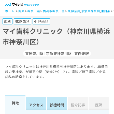
一
般
ホーム
関東
神奈川県
横浜市神奈川区
東神奈川
,
京急東神奈川
,
東白楽
ユ
歯科
矯正歯科
小児歯科
ー
ザ
マイ歯科クリニック（神奈川県横浜
ー
市神奈川区）
の
方
は
東神奈川駅
京急東神奈川駅
東白楽駅
こ
ち
マイ歯科クリニックは神奈川県横浜市神奈川区にあります。JR横浜
ら
線の東神奈川が最寄り駅（徒歩2分）です。歯科／矯正歯科／小児
歯科の診察をしています。
医
マ
療
イ
関
ナ
係
ビ
者
ク
特徴
アクセス
診療時間
紹介記事
医師
の
リ
方
ニ