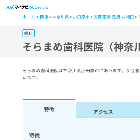
一
ホーム
関東
神奈川県
小田原市
五百羅漢
,
足柄
,
井細田
般
ユ
歯科
ー
ザ
そらまめ歯科医院（神奈
ー
の
方
そらまめ歯科医院は神奈川県小田原市にあります。伊豆箱
は
います。
こ
ち
ら
特徴
アクセス
医
マ
療
イ
ナ
関
特徴
ビ