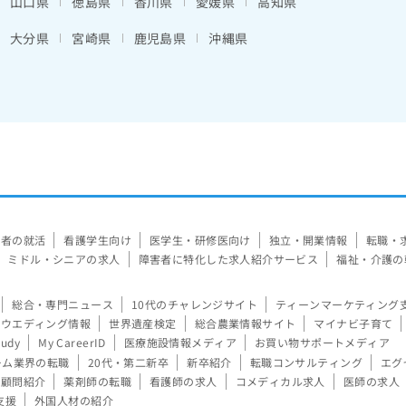
山口県
徳島県
香川県
愛媛県
高知県
大分県
宮崎県
鹿児島県
沖縄県
験者の就活
看護学生向け
医学生・研修医向け
独立・開業情報
転職・
ミドル・シニアの求人
障害者に特化した求人紹介サービス
福祉・介護の
総合・専門ニュース
10代のチャレンジサイト
ティーンマーケティング
ウエディング情報
世界遺産検定
総合農業情報サイト
マイナビ子育て
tudy
My CareerID
医療施設情報メディア
お買い物サポートメディア
ーム業界の転職
20代・第二新卒
新卒紹介
転職コンサルティング
エグ
顧問紹介
薬剤師の転職
看護師の求人
コメディカル求人
医師の求人
支援
外国人材の紹介