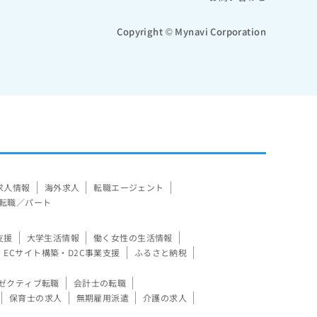
Copyright © Mynavi Corporation
求人情報
海外求人
転職エージェント
転職／パート
支援
大学生活情報
働く女性の生活情報
ECサイト構築・D2C事業支援
ふるさと納税
ゼクティブ転職
会計士の転職
保育士の求人
無期雇用派遣
介護の求人