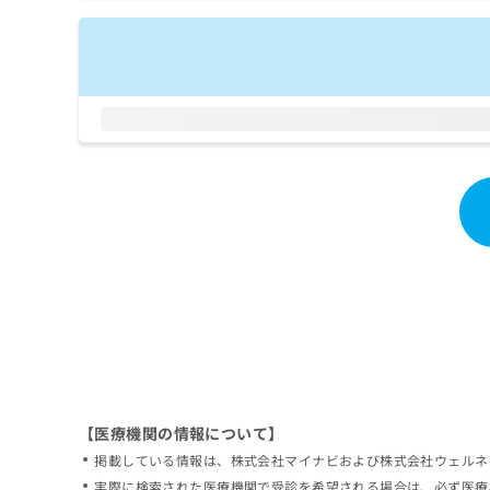
拡
資
きま
充
料
せん
の
ので
の
ご了
お
ご
承く
申
請
ださ
し
求
い。
込
は
み
こ
は
ち
こ
ら
ち
ら
無
料
掲
情
載
報
情
拡
報
充
の
の
修
お
【医療機関の情報について】
正
申
掲載している情報は、株式会社マイナビおよび株式会社ウェルネ
は
し
こ
実際に検索された医療機関で受診を希望される場合は、必ず医療
込