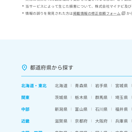
ち
み
当サービスによって生じた損害について、株式会社マイナビ及び
ら
は
情報の誤りを発見された方は
掲載情報の修正依頼フォーム
か
こ
ち
そ
ら
の
他
の
お
問
い
都道府県から探す
合
わ
せ
北海道
・
東北
北海道
青森県
岩手県
宮城県
は
こ
関東
茨城県
栃木県
群馬県
埼玉県
ち
ら
中部
新潟県
富山県
石川県
福井県
近畿
滋賀県
京都府
大阪府
兵庫県