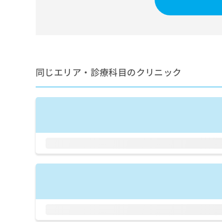
せ
こち
ち
らは
は
マイ
こ
ら
ナビ
ち
クリ
ら
ニッ
クナ
広
ビサ
広
資
イト
同じエリア・診療科目のクリニック
告
告
への
料
出
出
お問
の
稿
合せ
稿
ご
の
フォ
の
請
お
ーム
お
求
問
とな
問
りま
は
い
い
す。
こ
合
合
クリ
ち
わ
ニッ
わ
ら
せ
クの
せ
は
予
は
約・
こ
こ
無
症状
ち
ち
のご
料
ら
相談
ら
情
など
報
はで