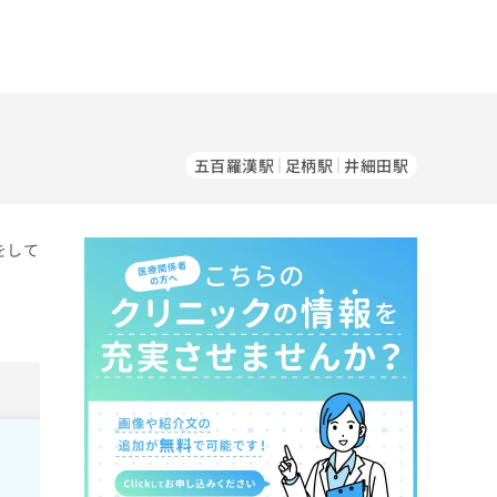
五百羅漢駅
足柄駅
井細田駅
をして