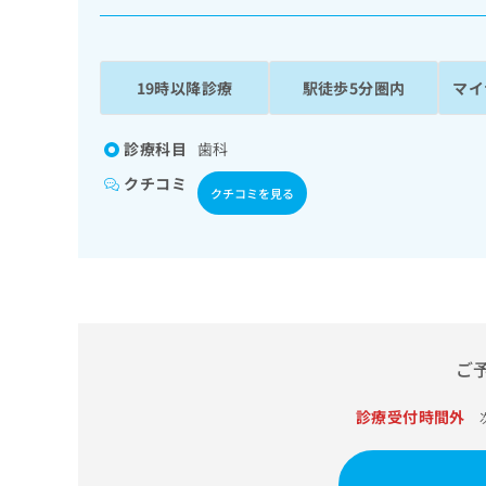
係
ク
者
リ
の
ニ
ッ
方
19時以降診療
駅徒歩5分圏内
マイ
ク
は
ナ
こ
ビ
診療科目
歯科
ち
に
クチコミ
関
ら
クチコミを見る
す
る
お
広
広
問
告
告
い
出
代
合
稿
わ
理
の
せ
ご
店
お
は
の
問
こ
診療受付時間外
い
方
ち
合
ら
は
わ
こ