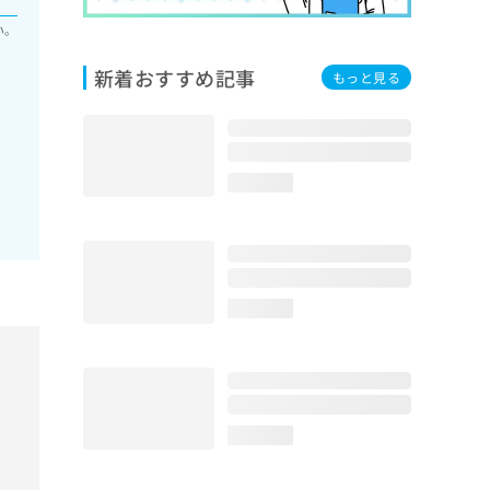
い。
新着おすすめ記事
もっと見る
loading...
loading...
loading...