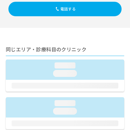
出
稿
クリ
資
稿
ニッ
の
電話する
料
クナ
の
お
の
ビサ
お
問
ご
イト
問
い
請
への
い
合
お問
求
合
合せ
わ
は
フォ
わ
せ
こ
ーム
せ
同じエリア・診療科目のクリニック
は
ち
とな
は
こ
ら
りま
こ
ち
す。
loading...
ち
ら
クリ
無
ら
ニッ
loading...
料
クの
資
情
予
料
報
約・
の
症状
拡
のご
ご
充
相談
請
loading...
の
など
求
お
はで
loading...
は
申
きま
こ
せん
し
ので
ち
込