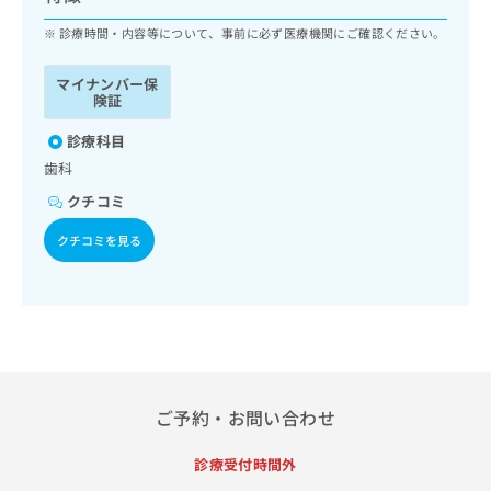
ッ
は
ク
診療時間・内容等について、事前に必ず医療機関にご確認ください。
こ
ナ
ち
ビ
マイナンバー保
ら
に
険証
関
広
診療科目
す
広
告
る
告
歯科
代
お
出
クチコミ
理
問
稿
店
い
の
クチコミを見る
合
の
お
わ
方
問
せ
い
は
は
合
こ
こ
わ
ち
ち
せ
ら
ら
は
こ
ご予約・お問い合わせ
こち
ち
広
らは
広
ら
告
マイ
診療受付時間外
告
出
ナビ