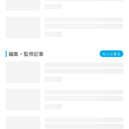
お
loading...
問
い
合
わ
せ
loading...
は
こ
ち
編集・監修記事
もっと見る
ら
loading...
loading...