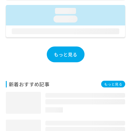
ご了
ら
み
承く
は
ださ
loading...
こ
無
い。
loading...
ち
料
ら
情
報
拡
掲
充
載
の
情
もっと見る
お
報
申
の
し
修
込
正
み
は
新着おすすめ記事
もっと見る
は
こ
こ
ち
ち
ら
ら
loading...
そ
の
他
の