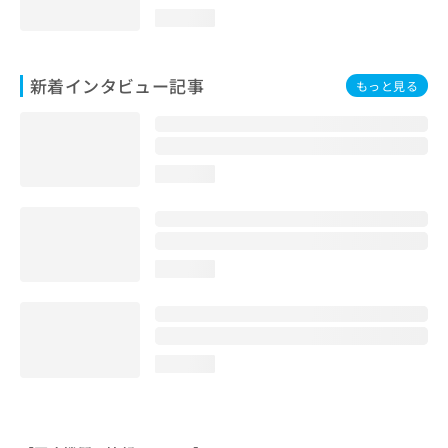
loading...
新着インタビュー記事
もっと見る
loading...
loading...
loading...