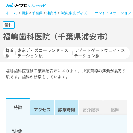
一
般
ホーム
関東
千葉県
浦安市
舞浜
,
東京ディズニーランド・ステーション
,
ユ
歯科
ー
ザ
福嶋歯科医院（千葉県浦安市）
ー
の
舞浜
東京ディズニーランド・ス
リゾートゲートウェイ・ス
方
駅
テーション駅
テーション駅
は
こ
福嶋歯科医院は千葉県浦安市にあります。JR京葉線の舞浜が最寄り
ち
駅です。歯科の診察をしています。
ら
医
マ
療
イ
関
ナ
特徴
アクセス
診療時間
紹介記事
医師
係
ビ
者
ク
の
リ
方
ニ
特徴