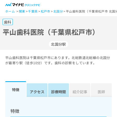
一
般
ホーム
関東
千葉県
松戸市
北国分
平山歯科医院（千葉県松戸市 北国
ユ
歯科
ー
ザ
平山歯科医院（千葉県松戸市）
ー
の
北国分駅
方
は
こ
平山歯科医院は千葉県松戸市にあります。北総鉄道北総線の北国分
が最寄り駅（徒歩10分）です。歯科の診察をしています。
ち
ら
医
マ
療
イ
特徴
アクセス
診療時間
紹介記事
医師
関
ナ
係
ビ
者
ク
の
リ
特徴
方
ニ