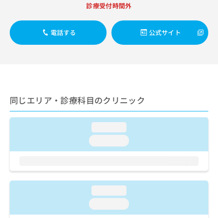
出
稿
クリ
資
診療受付時間外
稿
ニッ
の
料
クナ
の
お
の
ビサ
お
電話する
公式サイト
問
ご
イト
問
い
請
への
い
合
お問
求
合
合せ
わ
は
フォ
わ
せ
こ
ーム
せ
は
ち
とな
は
こ
ら
りま
同じエリア・診療科目のクリニック
こ
ち
す。
ち
ら
クリ
無
ら
ニッ
料
loading...
クの
資
情
予
loading...
料
報
約・
の
症状
拡
のご
ご
充
相談
請
の
など
求
お
はで
loading...
は
申
きま
こ
せん
し
loading...
ので
ち
込