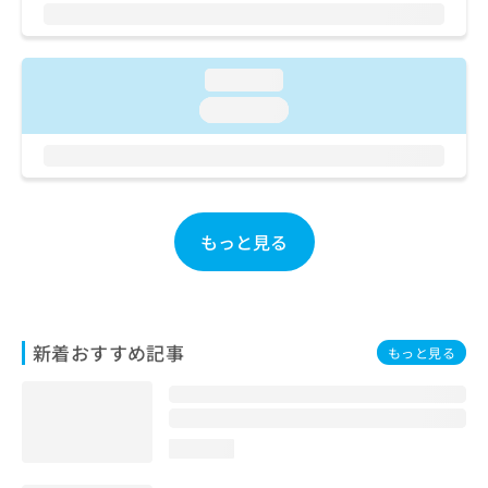
ご了
ら
み
承く
は
ださ
こ
無
い。
ち
料
loading...
ら
情
loading...
報
拡
掲
充
載
の
情
お
報
申
の
もっと見る
し
修
込
正
み
は
は
こ
こ
ち
新着おすすめ記事
もっと見る
ち
ら
ら
そ
の
loading...
他
の