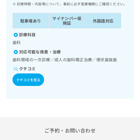
ッ
は
診療時間・内容等について、事前に必ず医療機関にご確認ください。
ク
こ
ナ
ち
マイナンバー保
駐車場あり
外国語対応
ビ
険証
ら
に
関
診療科目
広
す
広
歯科
告
る
告
代
対応可能な疾患・治療
お
出
理
問
歯科領域の一次診療／成人の歯科矯正治療／埋伏歯抜歯
稿
店
い
の
クチコミ
合
の
お
わ
方
問
クチコミを見る
せ
い
は
は
合
こ
こ
わ
ち
ち
せ
ら
ら
は
こ
こち
ち
広
らは
広
ら
ご予約・お問い合わせ
告
マイ
告
出
ナビ