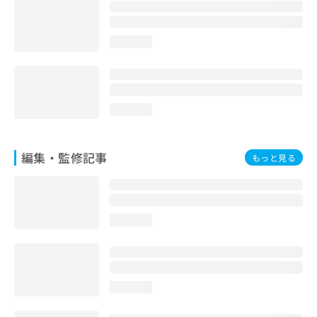
お
問
い
loading...
合
わ
せ
は
こ
loading...
ち
ら
編集・監修記事
もっと見る
loading...
loading...