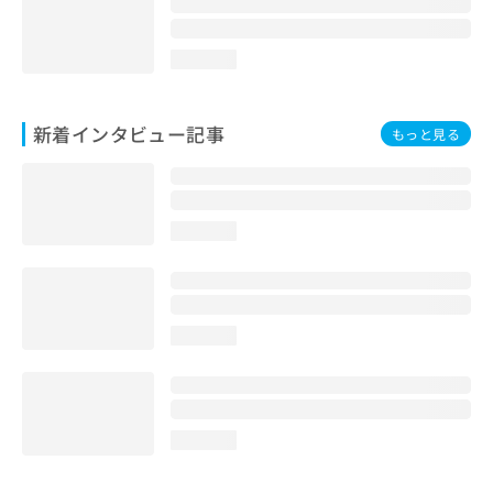
loading...
新着インタビュー記事
もっと見る
loading...
loading...
loading...