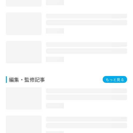
loading...
お
問
い
合
わ
loading...
せ
は
こ
ち
ら
loading...
編集・監修記事
もっと見る
loading...