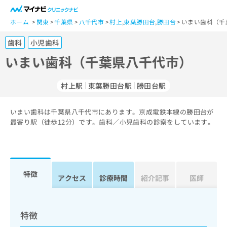
一
般
ホーム
関東
千葉県
八千代市
村上
,
東葉勝田台
,
勝田台
いまい歯科（千
ユ
歯科
小児歯科
ー
ザ
いまい歯科（千葉県八千代市）
ー
の
村上駅
東葉勝田台駅
勝田台駅
方
は
こ
いまい歯科は千葉県八千代市にあります。京成電鉄本線の勝田台が
最寄り駅（徒歩12分）です。歯科／小児歯科の診察をしています。
ち
ら
医
マ
療
イ
特徴
アクセス
診療時間
紹介記事
医師
関
ナ
係
ビ
者
ク
の
リ
特徴
方
ニ