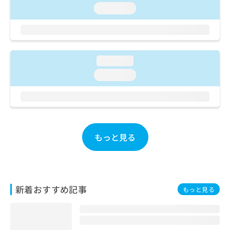
ご了
ら
み
loading...
承く
は
ださ
こ
無
い。
ち
料
ら
情
報
loading...
拡
掲
loading...
充
載
の
情
お
報
申
の
し
修
込
正
もっと見る
み
は
は
こ
こ
ち
ち
ら
ら
新着おすすめ記事
もっと見る
そ
の
他
の