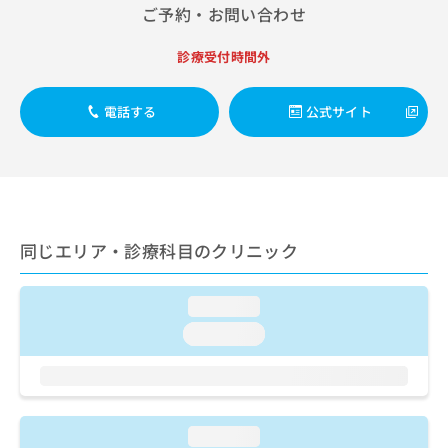
出
稿
クリ
資
ご予約・お問い合わせ
稿
ニッ
の
料
クナ
の
お
の
診療受付時間外
ビサ
お
問
ご
イト
問
い
請
への
い
合
お問
求
電話する
公式サイト
合
合せ
わ
は
フォ
わ
せ
こ
ーム
せ
は
ち
とな
は
こ
ら
りま
こ
ち
す。
ち
ら
クリ
無
ら
ニッ
同じエリア・診療科目のクリニック
料
クの
資
情
予
料
報
約・
loading...
の
症状
拡
のご
loading...
ご
充
相談
請
の
など
求
お
はで
は
申
きま
こ
せん
し
ので
ち
loading...
込