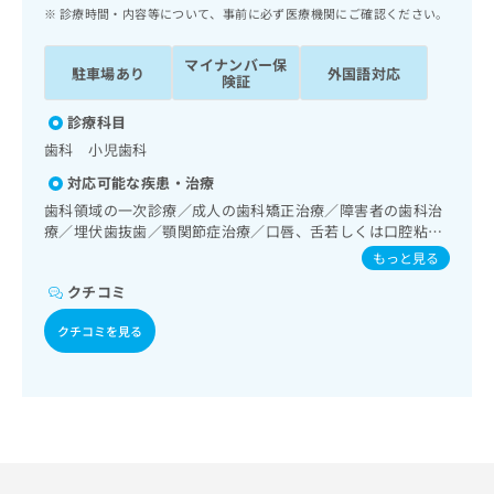
ッ
は
診療時間・内容等について、事前に必ず医療機関にご確認ください。
ク
こ
ナ
ち
マイナンバー保
駐車場あり
外国語対応
ビ
険証
ら
に
関
診療科目
広
す
広
歯科 小児歯科
告
る
告
代
対応可能な疾患・治療
お
出
理
問
歯科領域の一次診療／成人の歯科矯正治療／障害者の歯科治
稿
店
療／埋伏歯抜歯／顎関節症治療／口唇、舌若しくは口腔粘膜
い
の
の炎症、外傷又は腫瘍の治療
合
の
お
もっと見る
わ
方
問
クチコミ
せ
い
は
は
合
こ
クチコミを見る
こ
わ
ち
ち
せ
ら
ら
は
こ
こち
ち
広
らは
広
ら
告
マイ
告
出
ナビ