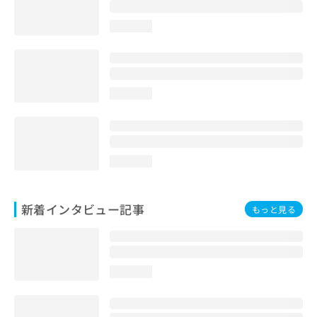
loading...
loading...
loading...
新着インタビュー記事
もっと見る
loading...