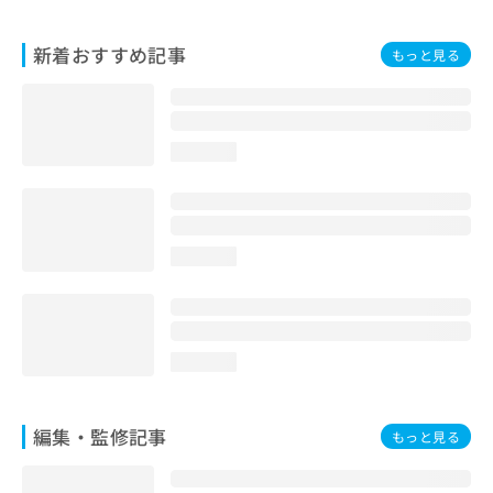
お
問
新着おすすめ記事
もっと見る
い
合
わ
せ
は
loading...
こ
ち
ら
loading...
loading...
編集・監修記事
もっと見る