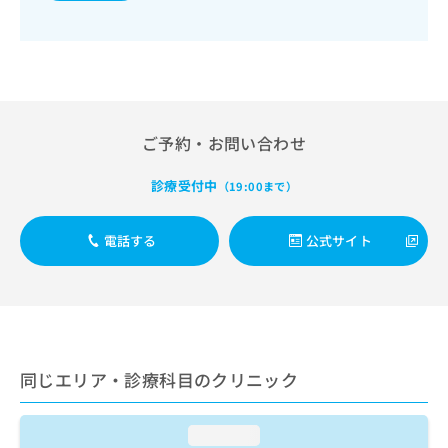
出
稿
クリ
資
稿
ニッ
の
料
クナ
の
お
の
ビサ
お
問
ご
イト
問
い
請
への
い
合
お問
求
合
合せ
わ
は
ご予約・お問い合わせ
フォ
わ
せ
こ
ーム
せ
は
ち
とな
は
診療受付中
（19:00まで）
こ
ら
りま
こ
ち
す。
ち
ら
クリ
無
電話する
公式サイト
ら
ニッ
料
クの
資
情
予
料
報
約・
の
症状
拡
のご
ご
充
相談
請
の
など
求
同じエリア・診療科目のクリニック
お
はで
は
申
きま
こ
せん
し
ので
ち
loading...
込