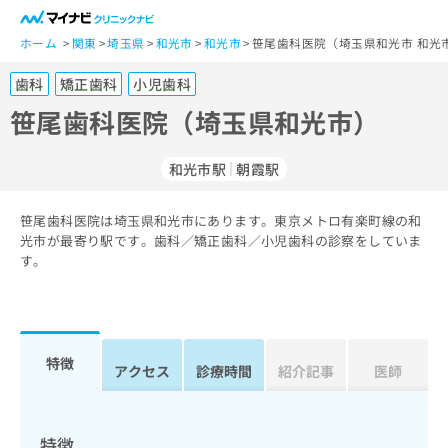
一
般
ホーム
関東
埼玉県
和光市
和光市
笹尾歯科医院（埼玉県和光市 和光
ユ
歯科
矯正歯科
小児歯科
ー
ザ
笹尾歯科医院（埼玉県和光市）
ー
の
和光市駅
朝霞駅
方
は
こ
笹尾歯科医院は埼玉県和光市にあります。東京メトロ有楽町線の和
光市が最寄り駅です。歯科／矯正歯科／小児歯科の診察をしていま
ち
す。
ら
医
マ
療
イ
関
ナ
特徴
アクセス
診療時間
紹介記事
医師
係
ビ
者
ク
の
リ
方
ニ
特徴