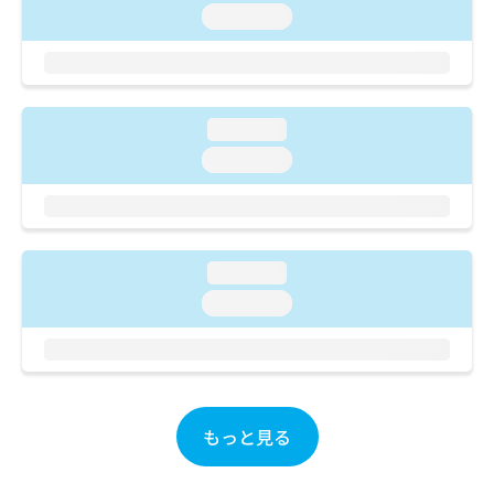
ご了
ら
み
loading...
承く
は
ださ
こ
無
い。
ち
料
ら
情
報
loading...
拡
掲
loading...
充
載
の
情
お
報
申
の
し
修
loading...
込
正
み
loading...
は
は
こ
こ
ち
ち
ら
ら
そ
もっと見る
の
他
の