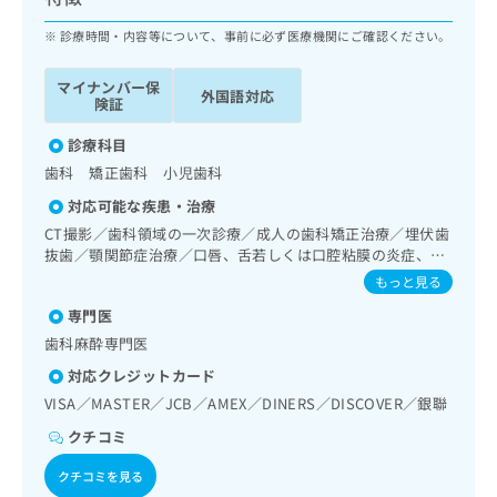
ッ
は
ク
診療時間・内容等について、事前に必ず医療機関にご確認ください。
こ
ナ
ち
ビ
ら
マイナンバー保
外国語対応
に
険証
関
広
す
診療科目
広
告
る
告
歯科 矯正歯科 小児歯科
代
お
出
対応可能な疾患・治療
理
問
稿
店
い
CT撮影／歯科領域の一次診療／成人の歯科矯正治療／埋伏歯
の
抜歯／顎関節症治療／口唇、舌若しくは口腔粘膜の炎症、外
合
の
お
傷又は腫瘍の治療／口腔領域の腫瘍の治療／漢方薬の処方
わ
方
問
もっと見る
せ
い
は
専門医
は
合
こ
歯科麻酔専門医
こ
わ
ち
ち
せ
対応クレジットカード
ら
ら
は
VISA／MASTER／JCB／AMEX／DINERS／DISCOVER／銀聯
こ
こち
ち
クチコミ
広
らは
広
ら
告
マイ
クチコミを見る
告
出
ナビ