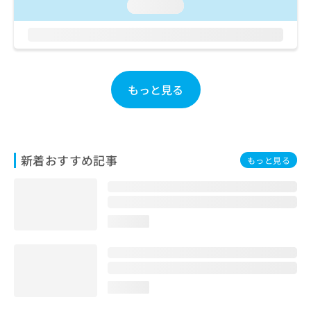
ご了
ら
loading...
み
承く
は
ださ
こ
無
い。
ち
料
ら
情
報
もっと見る
拡
掲
充
載
の
情
お
報
申
の
新着おすすめ記事
もっと見る
し
修
込
正
み
は
は
こ
こ
ち
loading...
ち
ら
ら
そ
の
loading...
他
の