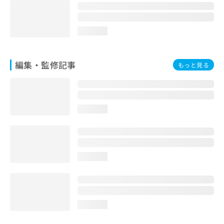
お
問
い
loading...
合
わ
せ
編集・監修記事
もっと見る
は
こ
ち
ら
loading...
loading...
loading...