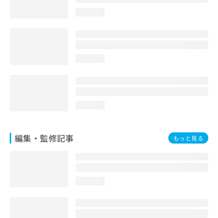
お
loading...
問
い
合
わ
せ
loading...
は
こ
ち
ら
loading...
編集・監修記事
もっと見る
loading...