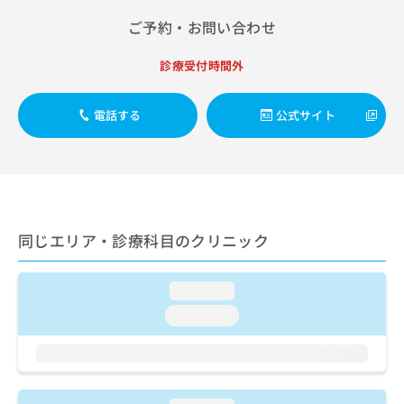
出
稿
クリ
資
稿
ニッ
ご予約・お問い合わせ
の
料
クナ
の
お
の
ビサ
お
問
ご
診療受付時間外
イト
問
い
請
への
い
合
お問
求
合
合せ
電話する
公式サイト
わ
は
フォ
わ
せ
こ
ーム
せ
は
ち
とな
は
こ
ら
りま
こ
ち
す。
ち
ら
クリ
無
ら
ニッ
料
同じエリア・診療科目のクリニック
クの
資
情
予
料
報
約・
の
症状
拡
loading...
のご
ご
充
相談
loading...
請
の
など
求
お
はで
は
申
きま
こ
せん
し
ので
ち
込