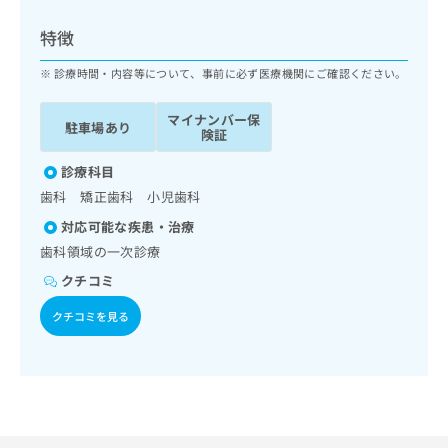
ッ
は
ク
こ
特徴
ナ
ち
ビ
診療時間・内容等について、事前に必ず医療機関にご確認ください。
ら
に
関
マイナンバー保
広
駐車場あり
す
広
険証
告
る
告
代
お
診療科目
出
理
問
稿
歯科 矯正歯科 小児歯科
店
い
の
対応可能な疾患・治療
合
の
お
わ
歯科領域の一次診療
方
問
せ
い
は
クチコミ
は
合
こ
こ
わ
クチコミを見る
ち
ち
せ
ら
ら
は
こ
こち
ち
広
らは
広
ら
告
マイ
告
出
ナビ