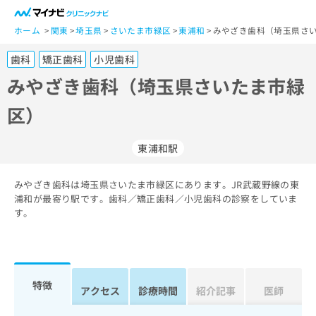
一
般
ホーム
関東
埼玉県
さいたま市緑区
東浦和
みやざき歯科（埼玉県さい
ユ
歯科
矯正歯科
小児歯科
ー
ザ
みやざき歯科（埼玉県さいたま市緑
ー
区）
の
方
は
東浦和駅
こ
ち
みやざき歯科は埼玉県さいたま市緑区にあります。JR武蔵野線の東
ら
浦和が最寄り駅です。歯科／矯正歯科／小児歯科の診察をしていま
す。
医
マ
療
イ
関
ナ
係
ビ
者
ク
特徴
アクセス
診療時間
紹介記事
医師
の
リ
方
ニ