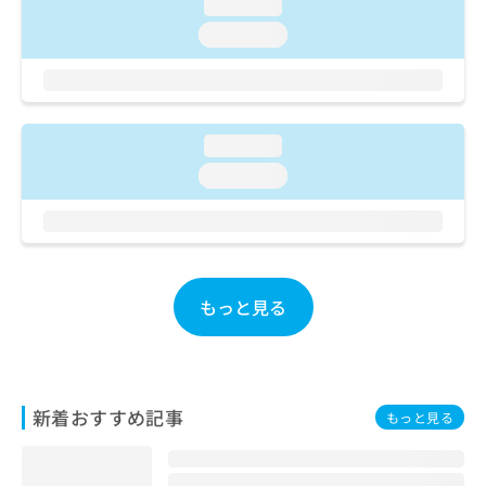
ご了
loading...
ら
み
承く
は
loading...
ださ
こ
無
い。
ち
料
ら
情
報
拡
loading...
掲
充
載
loading...
の
情
お
報
申
の
し
修
込
正
み
は
もっと見る
は
こ
こ
ち
ち
ら
ら
そ
新着おすすめ記事
もっと見る
の
他
の