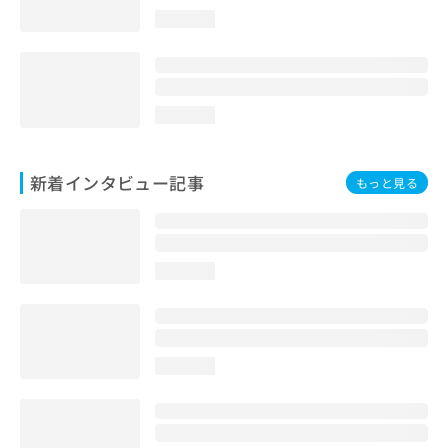
loading...
loading...
新着インタビュー記事
もっと見る
loading...
loading...