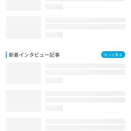
loading...
loading...
新着インタビュー記事
もっと見る
loading...
loading...