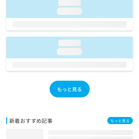
ご了
ら
loading...
み
承く
は
loading...
ださ
こ
無
い。
ち
料
ら
情
報
拡
掲
loading...
充
載
loading...
の
情
お
報
申
の
し
修
込
正
み
は
もっと見る
は
こ
こ
ち
ち
ら
ら
そ
新着おすすめ記事
もっと見る
の
他
の