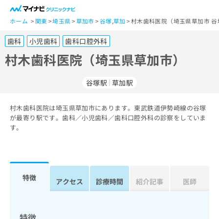
一
般
ホーム
関東
埼玉県
草加市
谷塚
,
草加
村木歯科医院（埼玉県草加市 谷
ユ
歯科
小児歯科
歯科口腔外科
ー
ザ
村木歯科医院（埼玉県草加市）
ー
の
谷塚駅
草加駅
方
は
こ
村木歯科医院は埼玉県草加市にあります。東武鉄道伊勢崎線の谷塚
が最寄り駅です。歯科／小児歯科／歯科口腔外科の診察をしていま
ち
す。
ら
医
マ
療
イ
関
ナ
特徴
アクセス
診療時間
紹介記事
医師
係
ビ
者
ク
の
リ
方
ニ
特徴