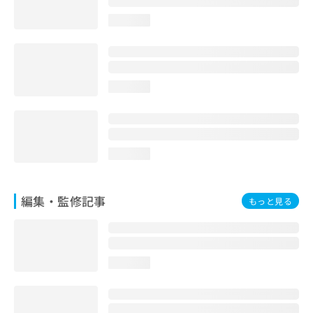
お
loading...
問
い
合
わ
せ
loading...
は
こ
ち
ら
loading...
編集・監修記事
もっと見る
loading...