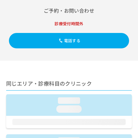
出
稿
クリ
資
稿
ニッ
の
料
ご予約・お問い合わせ
クナ
の
お
の
ビサ
お
問
ご
イト
診療受付時間外
問
い
請
への
い
合
お問
求
合
合せ
わ
は
電話する
フォ
わ
せ
こ
ーム
せ
は
ち
とな
は
こ
ら
りま
こ
ち
す。
ち
ら
クリ
無
ら
ニッ
料
クの
同じエリア・診療科目のクリニック
資
情
予
料
報
約・
の
症状
拡
loading...
のご
ご
充
相談
loading...
請
の
など
求
お
はで
は
申
きま
こ
せん
し
ので
ち
込