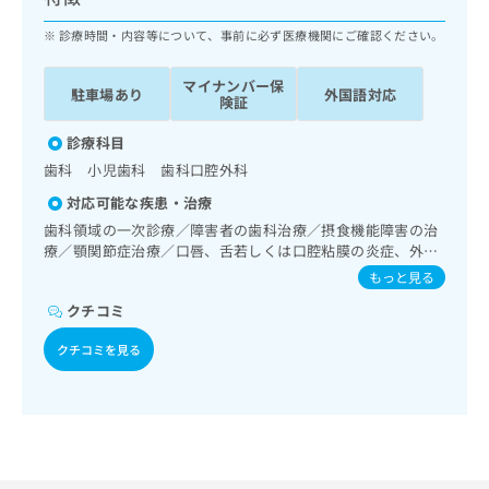
ッ
は
ク
診療時間・内容等について、事前に必ず医療機関にご確認ください。
こ
ナ
ち
ビ
ら
マイナンバー保
駐車場あり
外国語対応
に
険証
関
広
す
診療科目
広
告
る
告
歯科 小児歯科 歯科口腔外科
代
お
出
対応可能な疾患・治療
理
問
稿
店
い
歯科領域の一次診療／障害者の歯科治療／摂食機能障害の治
の
療／顎関節症治療／口唇、舌若しくは口腔粘膜の炎症、外傷
合
の
お
又は腫瘍の治療
わ
方
問
もっと見る
せ
い
は
クチコミ
は
合
こ
こ
わ
ち
クチコミを見る
ち
せ
ら
ら
は
こ
こち
ち
広
らは
広
ら
告
マイ
告
出
ナビ