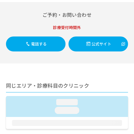
出
稿
クリ
資
稿
ニッ
の
料
クナ
の
ご予約・お問い合わせ
お
の
ビサ
お
問
ご
イト
問
い
請
診療受付時間外
への
い
合
お問
求
合
合せ
わ
は
フォ
わ
電話する
公式サイト
せ
こ
ーム
せ
は
ち
とな
は
こ
ら
りま
こ
ち
す。
ち
ら
クリ
無
ら
ニッ
料
クの
資
情
予
同じエリア・診療科目のクリニック
料
報
約・
の
症状
拡
のご
ご
充
loading...
相談
請
の
など
loading...
求
お
はで
は
申
きま
こ
せん
し
ので
ち
込