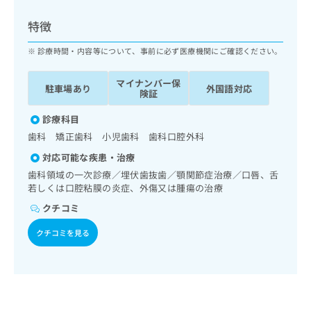
ッ
は
ク
こ
特徴
ナ
ち
ビ
診療時間・内容等について、事前に必ず医療機関にご確認ください。
ら
に
関
マイナンバー保
広
駐車場あり
外国語対応
す
広
険証
告
る
告
代
お
診療科目
出
理
問
稿
歯科 矯正歯科 小児歯科 歯科口腔外科
店
い
の
対応可能な疾患・治療
合
の
お
わ
歯科領域の一次診療／埋伏歯抜歯／顎関節症治療／口唇、舌
方
問
せ
若しくは口腔粘膜の炎症、外傷又は腫瘍の治療
い
は
は
合
こ
クチコミ
こ
わ
ち
ち
せ
クチコミを見る
ら
ら
は
こ
こち
ち
広
らは
広
ら
告
マイ
告
出
ナビ