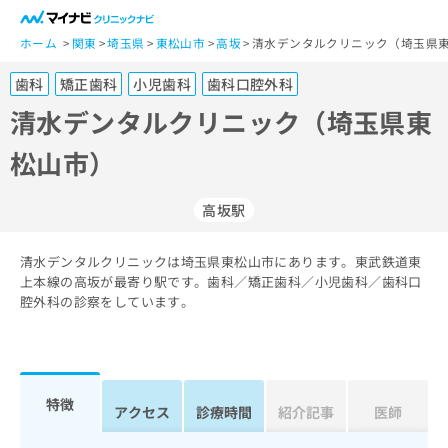
一
般
ホーム
関東
埼玉県
東松山市
高坂
清水デンタルクリニック（埼玉県東
ユ
歯科
矯正歯科
小児歯科
歯科口腔外科
ー
ザ
清水デンタルクリニック（埼玉県東
ー
松山市）
の
方
は
高坂駅
こ
ち
清水デンタルクリニックは埼玉県東松山市にあります。東武鉄道東
ら
上本線の高坂が最寄り駅です。歯科／矯正歯科／小児歯科／歯科口
腔外科の診察をしています。
医
マ
療
イ
関
ナ
係
ビ
者
ク
特徴
アクセス
診療時間
紹介記事
医師
の
リ
方
ニ