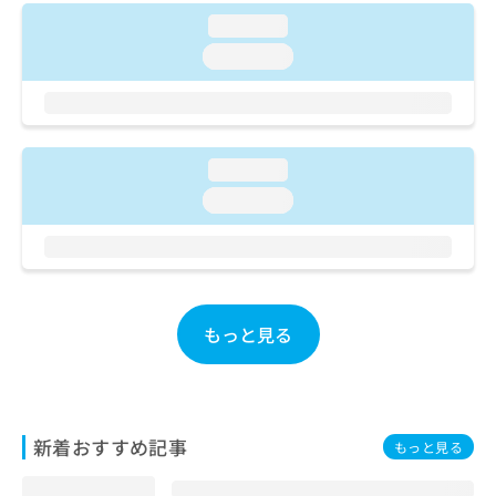
ご了
ら
み
承く
loading...
は
ださ
こ
loading...
無
い。
ち
料
ら
情
報
拡
掲
充
loading...
載
の
情
loading...
お
報
申
の
し
修
込
正
み
は
は
こ
もっと見る
こ
ち
ち
ら
ら
そ
新着おすすめ記事
の
もっと見る
他
の