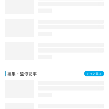
お
問
loading...
い
合
わ
せ
は
loading...
こ
ち
ら
loading...
編集・監修記事
もっと見る
loading...