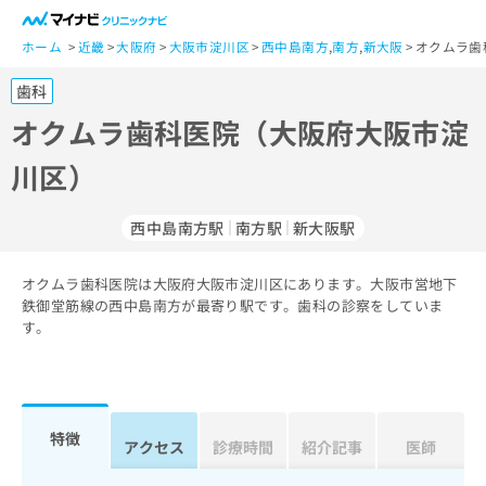
一
般
ホーム
近畿
大阪府
大阪市淀川区
西中島南方
,
南方
,
新大阪
オクムラ歯
ユ
歯科
ー
ザ
オクムラ歯科医院（大阪府大阪市淀
ー
川区）
の
方
は
西中島南方駅
南方駅
新大阪駅
こ
ち
オクムラ歯科医院は大阪府大阪市淀川区にあります。大阪市営地下
ら
鉄御堂筋線の西中島南方が最寄り駅です。歯科の診察をしていま
す。
医
マ
療
イ
関
ナ
係
ビ
者
ク
特徴
アクセス
診療時間
紹介記事
医師
の
リ
方
ニ