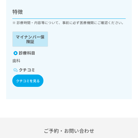
ッ
は
ク
こ
特徴
ナ
ち
ビ
診療時間・内容等について、事前に必ず医療機関にご確認ください。
ら
に
関
マイナンバー保
広
す
広
険証
告
る
告
代
お
診療科目
出
理
問
稿
歯科
店
い
の
クチコミ
合
の
お
わ
方
問
クチコミを見る
せ
い
は
は
合
こ
こ
わ
ち
ち
せ
ら
ら
は
こ
こち
ち
広
らは
広
ら
告
ご予約・お問い合わせ
マイ
告
出
ナビ