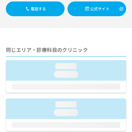
出
稿
クリ
資
稿
ニッ
の
電話する
公式サイト
料
クナ
の
お
の
ビサ
お
問
ご
イト
問
い
請
への
い
合
お問
求
合
合せ
わ
は
フォ
わ
せ
こ
ーム
せ
同じエリア・診療科目のクリニック
は
ち
とな
は
こ
ら
りま
こ
ち
す。
loading...
ち
ら
クリ
無
ら
ニッ
loading...
料
クの
資
情
予
料
報
約・
の
症状
拡
のご
ご
充
相談
loading...
請
の
など
求
お
loading...
はで
は
申
きま
こ
せん
し
ので
ち
込