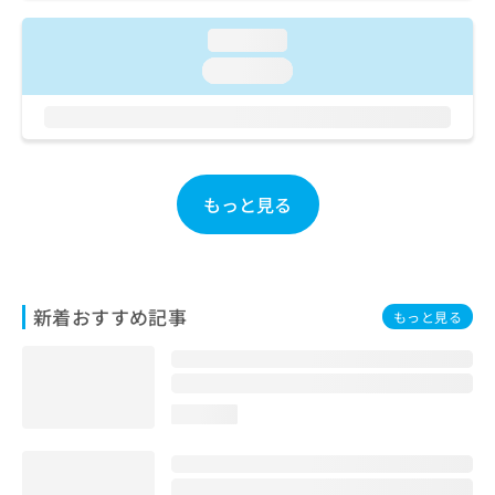
ご了
ら
み
承く
は
loading...
ださ
こ
無
い。
loading...
ち
料
ら
情
報
拡
掲
充
載
の
情
もっと見る
お
報
申
の
し
修
込
正
み
は
新着おすすめ記事
もっと見る
は
こ
こ
ち
ち
ら
ら
loading...
そ
の
他
の