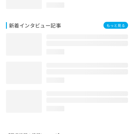
loading...
新着インタビュー記事
もっと見る
loading...
loading...
loading...