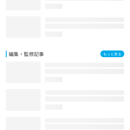
お
loading...
問
い
合
わ
せ
loading...
は
こ
ち
編集・監修記事
もっと見る
ら
loading...
loading...