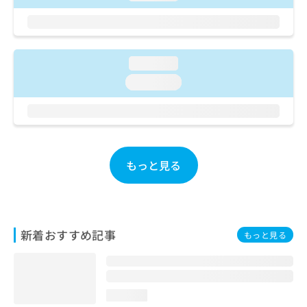
ご了
ら
み
承く
は
ださ
こ
無
い。
ち
料
ら
loading...
情
報
loading...
拡
掲
充
載
の
情
お
報
申
の
し
修
もっと見る
込
正
み
は
は
こ
こ
ち
ち
ら
新着おすすめ記事
もっと見る
ら
そ
の
他
loading...
の