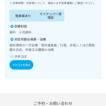
ッ
は
診療時間・内容等について、事前に必ず医療機関にご確認ください。
ク
こ
ナ
ち
マイナンバー保
駐車場あり
ビ
険証
ら
に
関
診療科目
広
す
広
歯科 小児歯科
告
る
告
代
対応可能な疾患・治療
お
出
理
問
歯科領域の一次診療／埋伏歯抜歯／口唇、舌若しくは口腔粘
稿
店
膜の炎症、外傷又は腫瘍の治療
い
の
合
の
お
クチコミ
わ
方
問
せ
い
クチコミを見る
は
は
合
こ
こ
わ
ち
ち
せ
ら
ら
は
こ
こち
ち
広
らは
広
ら
告
マイ
告
ご予約・お問い合わせ
出
ナビ