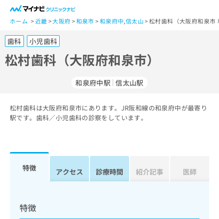
一
般
ホーム
近畿
大阪府
和泉市
和泉府中
,
信太山
松村歯科（大阪府和泉市 
ユ
歯科
小児歯科
ー
ザ
松村歯科（大阪府和泉市）
ー
の
和泉府中駅
信太山駅
方
は
こ
松村歯科は大阪府和泉市にあります。JR阪和線の和泉府中が最寄り
駅です。歯科／小児歯科の診察をしています。
ち
ら
医
マ
療
イ
特徴
アクセス
診療時間
紹介記事
医師
関
ナ
係
ビ
者
ク
の
リ
特徴
方
ニ