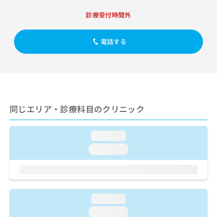
出
稿
クリ
資
稿
ニッ
の
診療受付時間外
料
クナ
の
お
の
ビサ
お
問
ご
イト
問
電話する
い
請
への
い
合
お問
求
合
合せ
わ
は
フォ
わ
せ
こ
ーム
せ
は
ち
とな
は
こ
ら
りま
こ
ち
す。
同じエリア・診療科目のクリニック
ち
ら
クリ
無
ら
ニッ
料
クの
資
情
loading...
予
料
報
約・
loading...
の
症状
拡
のご
ご
充
相談
請
の
など
求
お
はで
は
申
きま
loading...
こ
せん
し
ので
ち
込
loading...