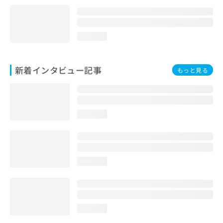
loading...
新着インタビュー記事
もっと見る
loading...
loading...
loading...