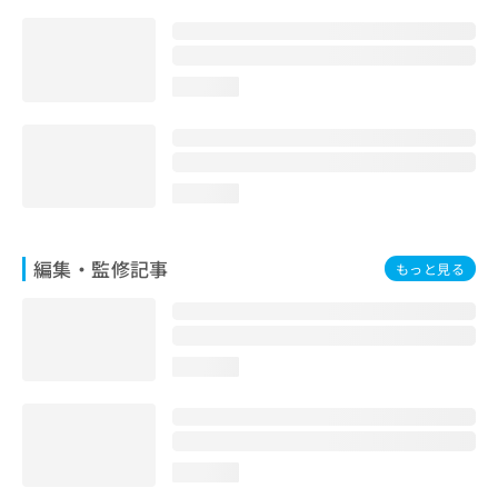
お
問
い
合
loading...
わ
せ
は
こ
ち
loading...
ら
編集・監修記事
もっと見る
loading...
loading...