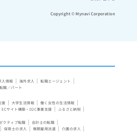
Copyright © Mynavi Corporation
求人情報
海外求人
転職エージェント
転職／パート
支援
大学生活情報
働く女性の生活情報
ECサイト構築・D2C事業支援
ふるさと納税
ゼクティブ転職
会計士の転職
保育士の求人
無期雇用派遣
介護の求人