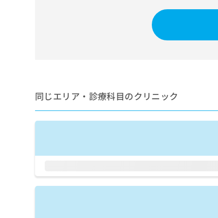
せ
こち
ち
らは
は
マイ
こ
ら
ナビ
ち
クリ
ら
ニッ
クナ
広
ビサ
広
資
イト
告
告
への
料
出
出
お問
の
稿
合せ
稿
同じエリア・診療科目のクリニック
ご
の
フォ
の
請
お
ーム
お
求
問
とな
問
りま
は
い
い
す。
こ
合
合
クリ
ち
わ
ニッ
わ
ら
せ
クの
せ
は
予
は
約・
こ
こ
無
症状
ち
ち
のご
料
ら
相談
ら
情
など
報
はで