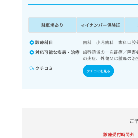
係
ク
者
リ
の
ニ
ッ
方
駐車場あり
マイナンバー保険証
ク
は
ナ
こ
ビ
診療科目
歯科 小児歯科 歯科口腔
ち
に
歯科領域の一次診療／障害
対応可能な疾患・治療
関
ら
の炎症、外傷又は腫瘍の治
す
る
クチコミ
クチコミを見る
お
広
広
問
告
告
い
出
代
合
稿
わ
理
の
せ
店
お
は
の
問
こ
ご
い
方
ち
合
ら
は
わ
診療受付時間外
こ