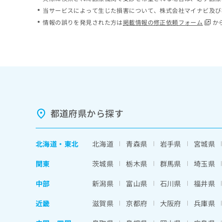
ち
み
当サービスによって生じた損害について、株式会社マイナビ及び
ら
は
情報の誤りを発見された方は
掲載情報の修正依頼フォーム
か
こ
ち
そ
ら
の
他
の
お
問
い
都道府県から探す
合
わ
せ
北海道
・
東北
北海道
青森県
岩手県
宮城県
は
こ
関東
茨城県
栃木県
群馬県
埼玉県
ち
ら
中部
新潟県
富山県
石川県
福井県
近畿
滋賀県
京都府
大阪府
兵庫県