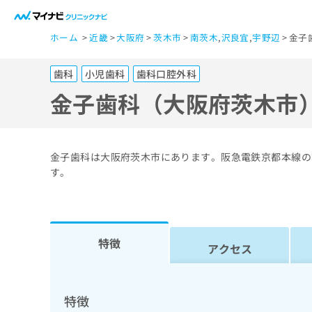
一
ホーム
近畿
大阪府
茨木市
南茨木
,
沢良宜
,
宇野辺
金子
般
ユ
歯科
小児歯科
歯科口腔外科
ー
ザ
金子歯科（大阪府茨木市
ー
の
方
金子歯科は大阪府茨木市にあります。阪急電鉄京都本線の
は
す。
こ
ち
ら
特徴
アクセス
医
マ
療
イ
ナ
関
特徴
ビ