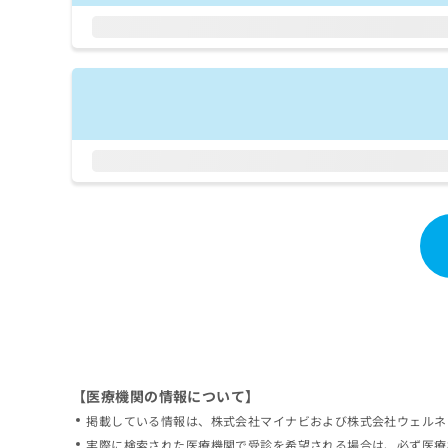
拡
資
きま
充
料
せん
の
ので
の
ご了
お
ご
承く
申
請
ださ
し
求
い。
込
は
み
こ
は
ち
こ
ら
ち
ら
無
料
掲
情
載
報
情
拡
報
充
の
の
修
お
【医療機関の情報について】
正
申
掲載している情報は、株式会社マイナビおよび株式会社ウェルネ
は
し
こ
実際に検索された医療機関で受診を希望される場合は、必ず医療
込