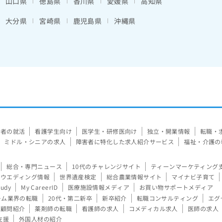
山口県
徳島県
香川県
愛媛県
高知県
大分県
宮崎県
鹿児島県
沖縄県
験者の就活
看護学生向け
医学生・研修医向け
独立・開業情報
転職・
ミドル・シニアの求人
障害者に特化した求人紹介サービス
福祉・介護の
総合・専門ニュース
10代のチャレンジサイト
ティーンマーケティング
ウエディング情報
世界遺産検定
総合農業情報サイト
マイナビ子育て
tudy
My CareerID
医療施設情報メディア
お買い物サポートメディア
ーム業界の転職
20代・第二新卒
新卒紹介
転職コンサルティング
エグ
顧問紹介
薬剤師の転職
看護師の求人
コメディカル求人
医師の求人
支援
外国人材の紹介