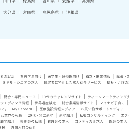
山口県
徳島県
香川県
愛媛県
高知県
大分県
宮崎県
鹿児島県
沖縄県
験者の就活
看護学生向け
医学生・研修医向け
独立・開業情報
転職・
ミドル・シニアの求人
障害者に特化した求人紹介サービス
福祉・介護の
総合・専門ニュース
10代のチャレンジサイト
ティーンマーケティング
ウエディング情報
世界遺産検定
総合農業情報サイト
マイナビ子育て
tudy
My CareerID
医療施設情報メディア
お買い物サポートメディア
ーム業界の転職
20代・第二新卒
新卒紹介
転職コンサルティング
エグ
顧問紹介
薬剤師の転職
看護師の求人
コメディカル求人
医師の求人
支援
外国人材の紹介