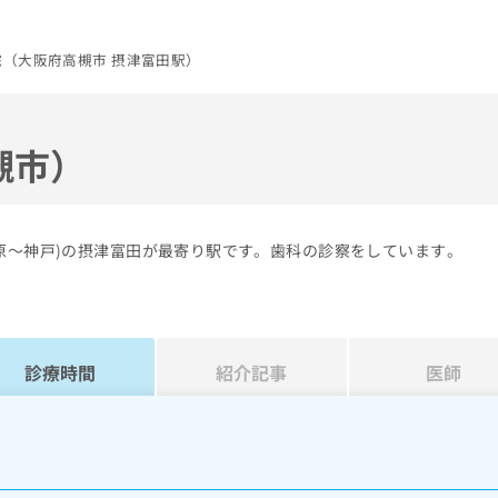
（大阪府高槻市 摂津富田駅）
槻市）
原～神戸)の摂津富田が最寄り駅です。歯科の診察をしています。
診療時間
紹介記事
医師