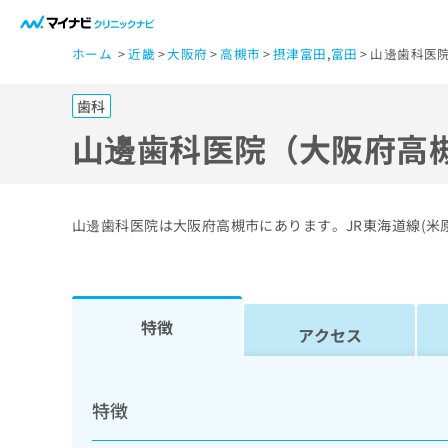
一
ホーム
近畿
大阪府
高槻市
摂津富田
,
富田
山邊歯科医院
般
ユ
歯科
ー
ザ
山邊歯科医院（大阪府高
ー
の
方
山邊歯科医院は大阪府高槻市にあります。JR東海道線(米
は
こ
ち
ら
特徴
アクセス
医
マ
療
イ
特徴
ナ
関
ビ