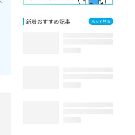
い。
新着おすすめ記事
もっと見る
loading...
loading...
loading...