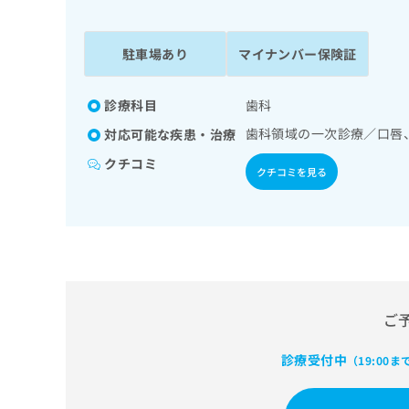
係
ク
者
リ
の
ニ
駐車場あり
マイナンバー保険証
ッ
方
ク
は
ナ
診療科目
歯科
こ
ビ
歯科領域の一次診療／口唇
対応可能な疾患・治療
ち
に
関
ら
クチコミ
クチコミを見る
す
る
お
広
広
問
告
告
い
出
代
合
稿
わ
理
の
せ
店
ご
お
は
の
問
こ
い
診療受付中
方
ち
（19:00ま
合
ら
は
わ
こ