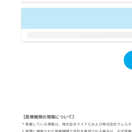
拡
資
きま
充
料
せん
の
ので
の
ご了
お
ご
承く
申
請
ださ
し
求
い。
込
は
み
こ
は
ち
こ
ら
ち
ら
無
料
掲
情
載
報
情
拡
報
充
の
の
修
お
【医療機関の情報について】
正
申
掲載している情報は、株式会社マイナビおよび株式会社ウェルネ
は
し
こ
実際に検索された医療機関で受診を希望される場合は、必ず医療
込