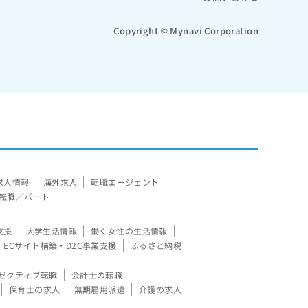
Copyright © Mynavi Corporation
求人情報
海外求人
転職エージェント
転職／パート
支援
大学生活情報
働く女性の生活情報
ECサイト構築・D2C事業支援
ふるさと納税
ゼクティブ転職
会計士の転職
保育士の求人
無期雇用派遣
介護の求人