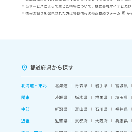
ち
み
当サービスによって生じた損害について、株式会社マイナビ及び
ら
は
情報の誤りを発見された方は
掲載情報の修正依頼フォーム
か
こ
ち
そ
ら
の
他
の
お
問
い
都道府県から探す
合
わ
せ
北海道
・
東北
北海道
青森県
岩手県
宮城県
は
こ
関東
茨城県
栃木県
群馬県
埼玉県
ち
ら
中部
新潟県
富山県
石川県
福井県
近畿
滋賀県
京都府
大阪府
兵庫県