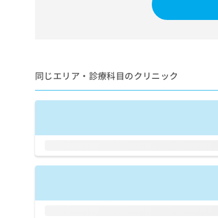
せ
こち
ち
らは
は
マイ
こ
ら
ナビ
ち
クリ
ら
ニッ
クナ
広
ビサ
広
資
イト
告
同じエリア・診療科目のクリニック
告
への
料
出
出
お問
の
稿
合せ
稿
ご
の
フォ
の
請
お
ーム
お
求
問
とな
問
りま
は
い
い
す。
こ
合
合
クリ
ち
わ
ニッ
わ
ら
せ
クの
せ
は
予
は
約・
こ
こ
無
症状
ち
ち
のご
料
ら
相談
ら
情
など
報
はで