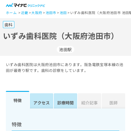
一
般
ホーム
近畿
大阪府
池田市
池田
いずみ歯科医院（大阪府池田市 池田
ユ
歯科
ー
ザ
いずみ歯科医院（大阪府池田市）
ー
の
池田駅
方
は
こ
いずみ歯科医院は大阪府池田市にあります。阪急電鉄宝塚本線の池
田が最寄り駅です。歯科の診察をしています。
ち
ら
医
マ
療
イ
特徴
アクセス
診療時間
紹介記事
医師
関
ナ
係
ビ
者
ク
の
リ
特徴
方
ニ