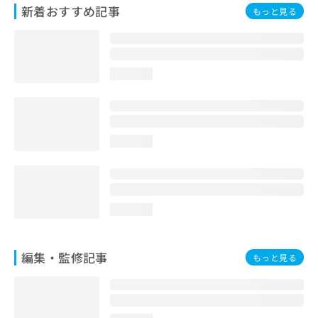
新着おすすめ記事
お
もっと見る
問
い
合
わ
loading...
せ
は
こ
ち
ら
loading...
loading...
編集・監修記事
もっと見る