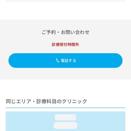
出
稿
クリ
資
稿
ニッ
の
料
クナ
の
お
の
ビサ
お
問
ご
イト
問
い
請
への
い
ご予約・お問い合わせ
合
お問
求
合
合せ
わ
は
フォ
わ
せ
こ
診療受付時間外
ーム
せ
は
ち
とな
は
こ
ら
りま
こ
電話する
ち
す。
ち
ら
クリ
無
ら
ニッ
料
クの
資
情
予
料
報
約・
の
症状
拡
のご
ご
充
同じエリア・診療科目のクリニック
相談
請
の
など
求
お
はで
は
申
きま
loading...
こ
せん
し
loading...
ので
ち
込