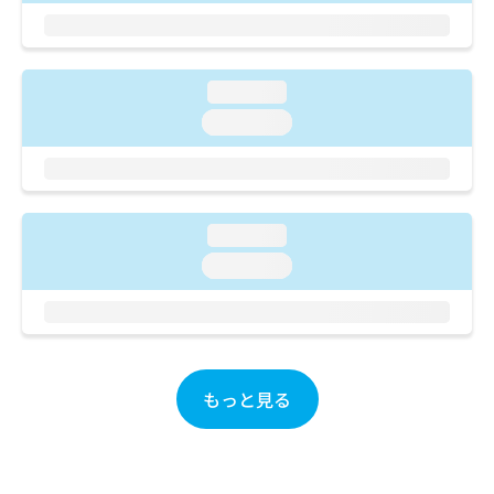
ご了
ら
み
承く
は
ださ
こ
無
い。
ち
料
loading...
ら
情
loading...
報
拡
掲
充
載
の
情
お
報
申
loading...
の
し
修
loading...
込
正
み
は
は
こ
こ
ち
ち
ら
ら
もっと見る
そ
の
他
の