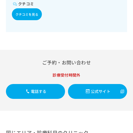
出
稿
クリ
資
クチコミ
稿
ニッ
の
料
クナ
の
お
クチコミを見る
の
ビサ
お
問
ご
イト
問
い
請
への
い
合
お問
求
合
合せ
わ
は
フォ
わ
せ
こ
ーム
せ
は
ち
とな
は
こ
ら
りま
こ
ご予約・お問い合わせ
ち
す。
ち
ら
クリ
無
ら
ニッ
診療受付時間外
料
クの
資
情
予
料
報
約・
電話する
公式サイト
の
症状
拡
のご
ご
充
相談
請
の
など
求
お
はで
は
申
きま
こ
せん
し
ので
ち
込
同じエリア・診療科目のクリニック