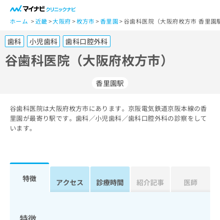
一
般
ホーム
近畿
大阪府
枚方市
香里園
谷歯科医院（大阪府枚方市 香里園
ユ
歯科
小児歯科
歯科口腔外科
ー
ザ
谷歯科医院（大阪府枚方市）
ー
の
香里園駅
方
は
こ
谷歯科医院は大阪府枚方市にあります。京阪電気鉄道京阪本線の香
里園が最寄り駅です。歯科／小児歯科／歯科口腔外科の診察をして
ち
います。
ら
医
マ
療
イ
関
ナ
特徴
アクセス
診療時間
紹介記事
医師
係
ビ
者
ク
の
リ
方
ニ
特徴