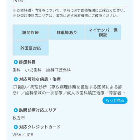
ッ
は
ク
診療時間・内容等について、事前に必ず医療機関にご確認ください。
こ
ナ
訪問診療対応エリアは、事前に必ず医療機関にご確認ください。
ち
ビ
ら
に
マイナンバー保
訪問診療
駐車場あり
関
険証
広
す
広
告
る
外国語対応
告
代
お
出
理
問
稿
診療科目
店
い
の
歯科 小児歯科 歯科口腔外科
合
の
お
わ
対応可能な疾患・治療
方
問
せ
い
は
CT撮影／病理診断（専ら病理診断を担当する医師による診
は
合
断）／歯科領域の一次診療／成人の歯科矯正治療／障害者の
こ
こ
わ
歯科治療／摂食機能障害の治療／埋伏歯抜歯／顎関節症治療
ち
もっと見る
ち
せ
／口唇、舌若しくは口腔粘膜の炎症、外傷又は腫瘍の治療
ら
ら
訪問診療対応エリア
は
こ
枚方市
こち
ち
広
らは
対応クレジットカード
広
ら
告
マイ
VISA／JCB
告
出
ナビ