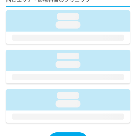
ご了
ら
み
承く
は
ださ
こ
無
い。
loading...
ち
料
loading...
ら
情
報
拡
掲
充
載
の
情
loading...
お
報
loading...
申
の
し
修
込
正
み
は
は
こ
こ
loading...
ち
ち
ら
loading...
ら
そ
の
他
の