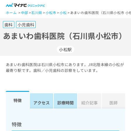
一
般
ホーム
中部
石川県
小松市
小松
あまいわ歯科医院（石川県小松市 小
ユ
歯科
小児歯科
ー
ザ
あまいわ歯科医院（石川県小松市）
ー
の
小松駅
方
は
こ
あまいわ歯科医院は石川県小松市にあります。JR北陸本線の小松が
最寄り駅です。歯科／小児歯科の診察をしています。
ち
ら
医
マ
療
イ
特徴
アクセス
診療時間
紹介記事
医師
関
ナ
係
ビ
者
ク
の
リ
特徴
方
ニ