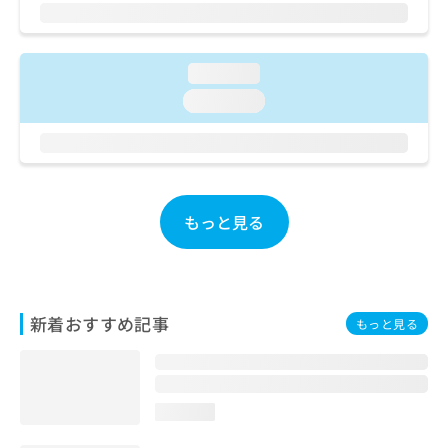
ご了
ら
み
承く
は
ださ
こ
無
い。
ち
料
loading...
ら
情
loading...
報
拡
掲
充
載
の
情
お
報
申
の
もっと見る
し
修
込
正
み
は
は
こ
こ
ち
新着おすすめ記事
もっと見る
ち
ら
ら
そ
の
loading...
他
の