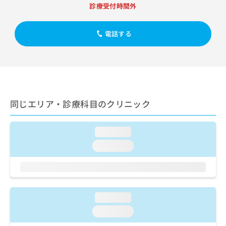
出
稿
クリ
資
診療受付時間外
稿
ニッ
の
料
クナ
の
お
の
ビサ
お
電話する
問
ご
イト
問
い
請
への
い
合
お問
求
合
合せ
わ
は
フォ
わ
せ
こ
ーム
せ
は
ち
とな
は
こ
ら
りま
同じエリア・診療科目のクリニック
こ
ち
す。
ち
ら
クリ
無
ら
ニッ
料
loading...
クの
資
情
予
loading...
料
報
約・
の
症状
拡
のご
ご
充
相談
請
の
など
求
お
はで
loading...
は
申
きま
こ
せん
し
loading...
ので
ち
込