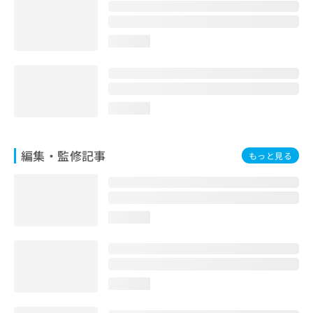
お
問
い
loading...
合
わ
せ
は
こ
loading...
ち
ら
編集・監修記事
もっと見る
loading...
loading...