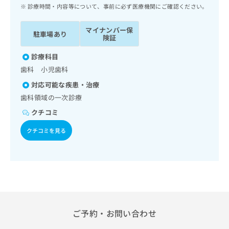
ッ
は
診療時間・内容等について、事前に必ず医療機関にご確認ください。
ク
こ
ナ
ち
マイナンバー保
駐車場あり
ビ
険証
ら
に
関
診療科目
広
す
広
歯科 小児歯科
告
る
告
代
対応可能な疾患・治療
お
出
理
問
歯科領域の一次診療
稿
店
い
の
クチコミ
合
の
お
わ
方
問
クチコミを見る
せ
い
は
は
合
こ
こ
わ
ち
ち
せ
ら
ら
は
こ
こち
ち
広
らは
広
ら
ご予約・お問い合わせ
告
マイ
告
出
ナビ