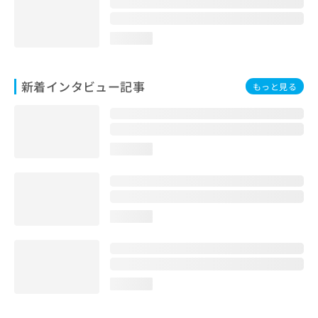
loading...
新着インタビュー記事
もっと見る
loading...
loading...
loading...