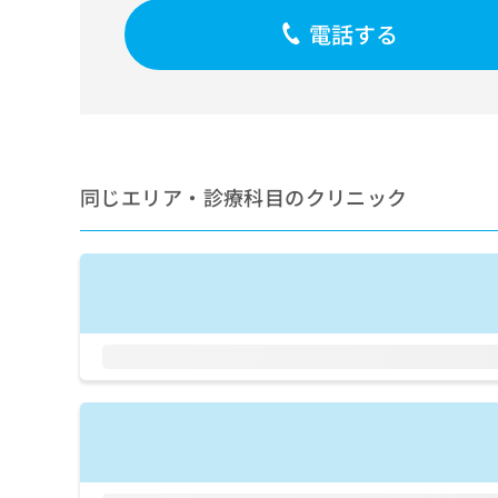
せ
こち
ち
らは
は
電話する
マイ
こ
ら
ナビ
ち
クリ
ら
ニッ
クナ
広
ビサ
広
資
イト
告
告
への
料
出
出
同じエリア・診療科目のクリニック
お問
の
稿
合せ
稿
ご
の
フォ
の
請
お
ーム
お
求
問
とな
問
りま
は
い
い
す。
こ
合
合
クリ
ち
わ
ニッ
わ
ら
せ
クの
せ
は
予
は
約・
こ
こ
無
症状
ち
ち
のご
料
ら
相談
ら
情
など
報
はで