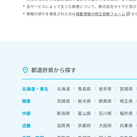
ち
み
当サービスによって生じた損害について、株式会社マイナビ及び
ら
は
情報の誤りを発見された方は
掲載情報の修正依頼フォーム
か
こ
ち
そ
ら
の
他
の
お
問
い
都道府県から探す
合
わ
せ
北海道
・
東北
北海道
青森県
岩手県
宮城県
は
こ
関東
茨城県
栃木県
群馬県
埼玉県
ち
ら
中部
新潟県
富山県
石川県
福井県
近畿
滋賀県
京都府
大阪府
兵庫県