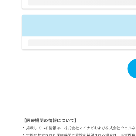
拡
資
きま
充
料
せん
の
ので
の
ご了
お
ご
承く
申
請
ださ
し
求
い。
込
は
み
こ
は
ち
こ
ら
ち
ら
無
料
掲
情
載
報
情
拡
報
充
の
の
修
お
【医療機関の情報について】
正
申
掲載している情報は、株式会社マイナビおよび株式会社ウェルネ
は
し
こ
実際に検索された医療機関で受診を希望される場合は、必ず医療
込