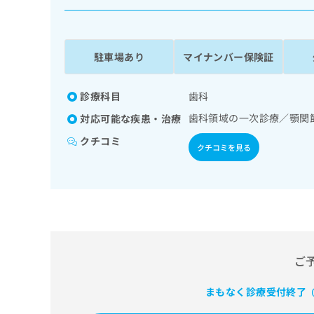
係
ク
者
リ
の
ニ
ッ
方
駐車場あり
マイナンバー保険証
ク
は
ナ
こ
ビ
診療科目
歯科
ち
に
歯科領域の一次診療／顎関
対応可能な疾患・治療
関
ら
す
クチコミ
クチコミを見る
る
お
広
広
問
告
告
い
出
代
合
稿
わ
理
の
せ
店
お
は
の
ご
問
こ
い
方
ち
合
ら
まもなく診療受付終了
（
は
わ
こ