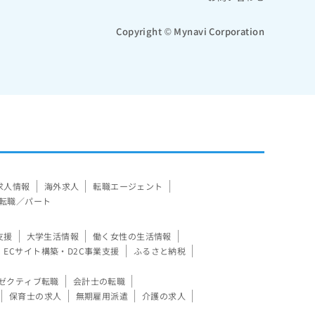
Copyright © Mynavi Corporation
求人情報
海外求人
転職エージェント
転職／パート
支援
大学生活情報
働く女性の生活情報
ECサイト構築・D2C事業支援
ふるさと納税
ゼクティブ転職
会計士の転職
保育士の求人
無期雇用派遣
介護の求人