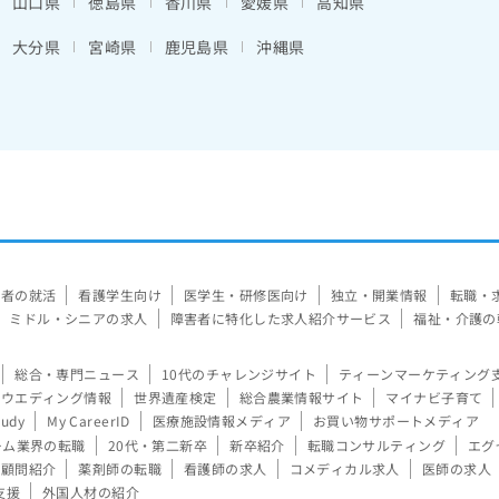
山口県
徳島県
香川県
愛媛県
高知県
大分県
宮崎県
鹿児島県
沖縄県
験者の就活
看護学生向け
医学生・研修医向け
独立・開業情報
転職・
ミドル・シニアの求人
障害者に特化した求人紹介サービス
福祉・介護の
総合・専門ニュース
10代のチャレンジサイト
ティーンマーケティング
ウエディング情報
世界遺産検定
総合農業情報サイト
マイナビ子育て
tudy
My CareerID
医療施設情報メディア
お買い物サポートメディア
ーム業界の転職
20代・第二新卒
新卒紹介
転職コンサルティング
エグ
顧問紹介
薬剤師の転職
看護師の求人
コメディカル求人
医師の求人
支援
外国人材の紹介