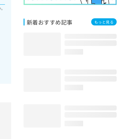
い。
新着おすすめ記事
もっと見る
loading...
loading...
loading...