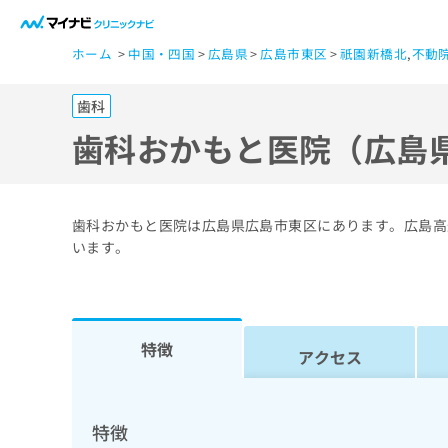
一
ホーム
中国・四国
広島県
広島市東区
祇園新橋北
,
不動
般
ユ
歯科
ー
ザ
歯科おかもと医院（広島
ー
の
方
歯科おかもと医院は広島県広島市東区にあります。広島高
は
います。
こ
ち
ら
特徴
アクセス
医
マ
療
イ
ナ
関
特徴
ビ