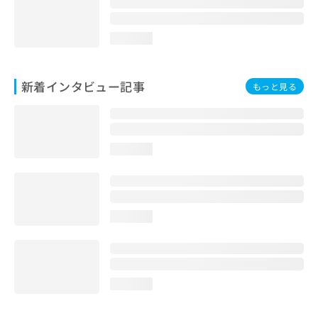
loading...
新着インタビュー記事
もっと見る
loading...
loading...
loading...