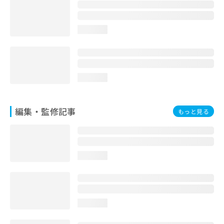
お
問
い
loading...
合
わ
せ
は
こ
loading...
ち
ら
編集・監修記事
もっと見る
loading...
loading...