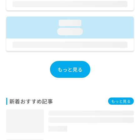
ご了
ら
み
承く
は
ださ
こ
無
い。
ち
料
loading...
ら
情
loading...
報
拡
掲
充
載
の
情
お
報
申
の
もっと見る
し
修
込
正
み
は
は
こ
こ
ち
新着おすすめ記事
もっと見る
ち
ら
ら
そ
の
loading...
他
の