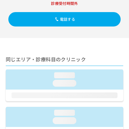
出
稿
クリ
資
診療受付時間外
稿
ニッ
の
料
クナ
の
お
の
ビサ
お
電話する
問
ご
イト
問
い
請
への
い
合
お問
求
合
合せ
わ
は
フォ
わ
せ
こ
ーム
せ
は
ち
とな
は
こ
ら
りま
同じエリア・診療科目のクリニック
こ
ち
す。
ち
ら
クリ
無
ら
ニッ
料
loading...
クの
資
情
予
loading...
料
報
約・
の
症状
拡
のご
ご
充
相談
請
の
など
求
お
はで
loading...
は
申
きま
こ
せん
し
loading...
ので
ち
込