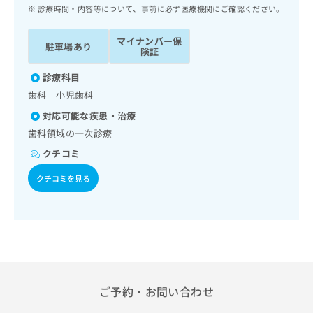
ッ
は
診療時間・内容等について、事前に必ず医療機関にご確認ください。
ク
こ
ナ
ち
マイナンバー保
駐車場あり
ビ
険証
ら
に
関
診療科目
広
す
広
歯科 小児歯科
告
る
告
代
対応可能な疾患・治療
お
出
理
問
歯科領域の一次診療
稿
店
い
の
クチコミ
合
の
お
わ
方
問
クチコミを見る
せ
い
は
は
合
こ
こ
わ
ち
ち
せ
ら
ら
は
こ
こち
ち
広
らは
広
ら
ご予約・お問い合わせ
告
マイ
告
出
ナビ