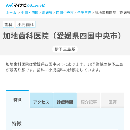
一
般
ホーム
中国・四国
愛媛県
四国中央市
伊予三島
加地歯科医院（愛媛県
ユ
歯科
小児歯科
ー
ザ
加地歯科医院（愛媛県四国中央市）
ー
の
伊予三島駅
方
は
こ
加地歯科医院は愛媛県四国中央市にあります。JR予讃線の伊予三島
が最寄り駅です。歯科／小児歯科の診察をしています。
ち
ら
医
マ
療
イ
特徴
アクセス
診療時間
紹介記事
医師
関
ナ
係
ビ
者
ク
の
リ
特徴
方
ニ