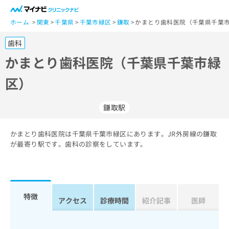
一
般
ホーム
関東
千葉県
千葉市緑区
鎌取
かまとり歯科医院（千葉県千葉市
ユ
歯科
ー
ザ
かまとり歯科医院（千葉県千葉市緑
ー
区）
の
方
は
鎌取駅
こ
ち
かまとり歯科医院は千葉県千葉市緑区にあります。JR外房線の鎌取
ら
が最寄り駅です。歯科の診察をしています。
医
マ
療
イ
関
ナ
係
ビ
特徴
アクセス
診療時間
紹介記事
医師
者
ク
の
リ
方
ニ