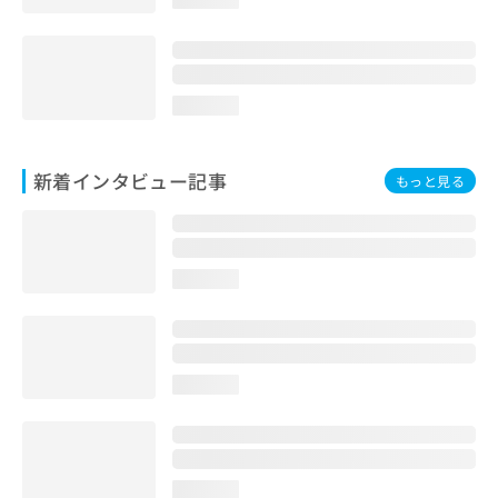
loading...
新着インタビュー記事
もっと見る
loading...
loading...
loading...