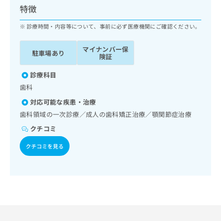
ッ
は
特徴
ク
こ
ナ
診療時間・内容等について、事前に必ず医療機関にご確認ください。
ち
ビ
ら
に
マイナンバー保
駐車場あり
関
険証
広
す
広
告
る
診療科目
告
代
お
出
歯科
理
問
稿
対応可能な疾患・治療
店
い
の
合
の
歯科領域の一次診療／成人の歯科矯正治療／顎関節症治療
お
わ
方
問
クチコミ
せ
い
は
は
合
クチコミを見る
こ
こ
わ
ち
ち
せ
ら
ら
は
こ
こち
ち
広
らは
広
ら
告
マイ
告
出
ナビ