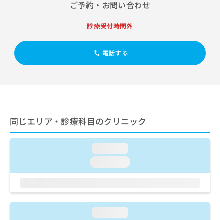
出
ご予約・お問い合わせ
稿
クリ
資
稿
ニッ
の
料
クナ
の
お
の
診療受付時間外
ビサ
お
問
ご
イト
問
い
請
への
い
電話する
合
お問
求
合
合せ
わ
は
フォ
わ
せ
こ
ーム
せ
は
ち
とな
は
こ
ら
りま
こ
ち
す。
ち
ら
クリ
無
同じエリア・診療科目のクリニック
ら
ニッ
料
クの
資
情
予
料
報
約・
loading...
の
症状
拡
loading...
のご
ご
充
相談
請
の
など
求
お
はで
は
申
きま
こ
せん
し
loading...
ので
ち
込