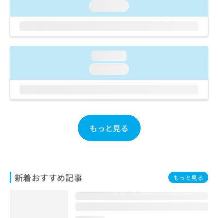
ご了
ら
み
loading...
承く
は
ださ
こ
無
い。
ち
料
ら
情
報
loading...
拡
掲
loading...
充
載
の
情
お
報
申
の
し
修
込
正
もっと見る
み
は
は
こ
こ
ち
ち
ら
ら
新着おすすめ記事
もっと見る
そ
の
他
の