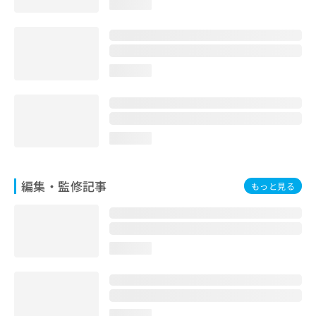
loading...
お
問
い
合
わ
loading...
せ
は
こ
ち
ら
loading...
編集・監修記事
もっと見る
loading...
loading...