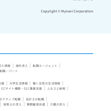
Copyright © Mynavi Corporation
求人情報
海外求人
転職エージェント
転職／パート
支援
大学生活情報
働く女性の生活情報
ECサイト構築・D2C事業支援
ふるさと納税
ゼクティブ転職
会計士の転職
保育士の求人
無期雇用派遣
介護の求人