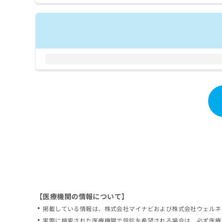
拡
資
きま
充
料
せん
の
ので
の
ご了
お
ご
承く
申
請
ださ
し
求
い。
込
は
み
こ
は
ち
こ
ら
ち
ら
無
料
掲
情
載
報
情
拡
報
充
の
の
修
お
【医療機関の情報について】
正
申
掲載している情報は、株式会社マイナビおよび株式会社ウェルネ
は
し
こ
実際に検索された医療機関で受診を希望される場合は、必ず医療
込