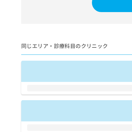
せ
こち
ち
らは
は
マイ
こ
ら
ナビ
ち
クリ
ら
ニッ
クナ
広
ビサ
広
資
イト
告
同じエリア・診療科目のクリニック
告
への
料
出
出
お問
の
稿
合せ
稿
ご
の
フォ
の
請
お
ーム
お
求
問
とな
問
りま
は
い
い
す。
こ
合
合
クリ
ち
わ
ニッ
わ
ら
せ
クの
せ
は
予
は
約・
こ
こ
無
症状
ち
ち
のご
料
ら
相談
ら
情
など
報
はで