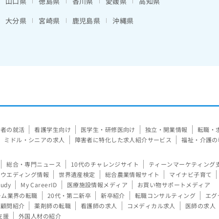
山口県
徳島県
香川県
愛媛県
高知県
大分県
宮崎県
鹿児島県
沖縄県
験者の就活
看護学生向け
医学生・研修医向け
独立・開業情報
転職・
ミドル・シニアの求人
障害者に特化した求人紹介サービス
福祉・介護の
総合・専門ニュース
10代のチャレンジサイト
ティーンマーケティング
ウエディング情報
世界遺産検定
総合農業情報サイト
マイナビ子育て
tudy
My CareerID
医療施設情報メディア
お買い物サポートメディア
ーム業界の転職
20代・第二新卒
新卒紹介
転職コンサルティング
エグ
顧問紹介
薬剤師の転職
看護師の求人
コメディカル求人
医師の求人
支援
外国人材の紹介