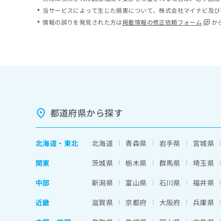
ち
み
当サービスによって生じた損害について、株式会社マイナビ及び
ら
は
情報の誤りを発見された方は
掲載情報の修正依頼フォーム
か
こ
ち
そ
ら
の
他
の
お
問
い
都道府県から探す
合
わ
せ
北海道
・
東北
北海道
青森県
岩手県
宮城県
は
こ
関東
茨城県
栃木県
群馬県
埼玉県
ち
ら
中部
新潟県
富山県
石川県
福井県
近畿
滋賀県
京都府
大阪府
兵庫県