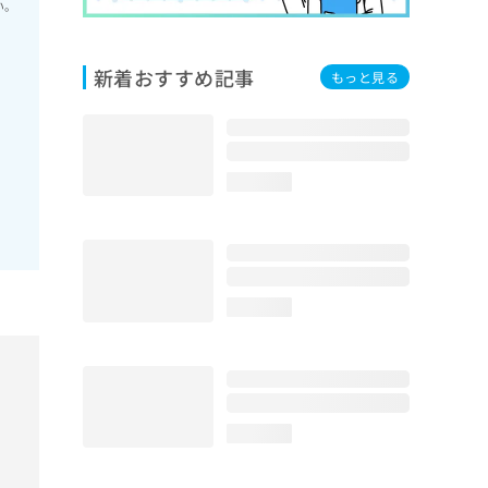
い。
新着おすすめ記事
もっと見る
loading...
loading...
loading...