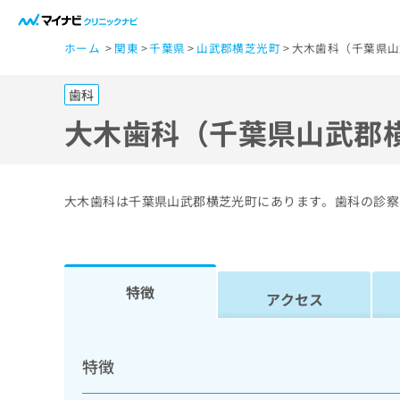
一
ホーム
関東
千葉県
山武郡横芝光町
大木歯科（千葉県山
般
ユ
歯科
ー
ザ
大木歯科（千葉県山武郡
ー
の
方
大木歯科は千葉県山武郡横芝光町にあります。歯科の診察
は
こ
ち
ら
特徴
アクセス
医
マ
療
イ
特徴
ナ
関
ビ