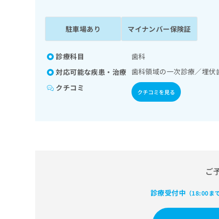
係
ク
者
リ
の
ニ
駐車場あり
マイナンバー保険証
ッ
方
ク
は
ナ
診療科目
歯科
こ
ビ
歯科領域の一次診療／埋伏
対応可能な疾患・治療
ち
に
関
ら
クチコミ
クチコミを見る
す
る
お
広
広
問
告
告
い
出
代
合
稿
わ
理
の
せ
店
ご
お
は
の
問
こ
い
診療受付中
方
ち
（18:00ま
合
ら
は
わ
こ