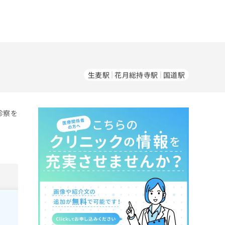
生麦駅
花月総持寺駅
国道駅
診察を