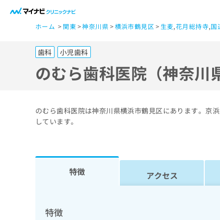
一
ホーム
関東
神奈川県
横浜市鶴見区
生麦
,
花月総持寺
,
国
般
ユ
歯科
小児歯科
ー
ザ
のむら歯科医院（神奈川
ー
の
方
のむら歯科医院は神奈川県横浜市鶴見区にあります。京浜
は
しています。
こ
ち
ら
特徴
アクセス
医
マ
療
イ
ナ
関
特徴
ビ