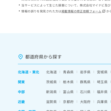
ち
み
当サービスによって生じた損害について、株式会社マイナビ及び
ら
は
情報の誤りを発見された方は
掲載情報の修正依頼フォーム
か
こ
ち
そ
ら
の
他
の
お
問
い
都道府県から探す
合
わ
せ
北海道
・
東北
北海道
青森県
岩手県
宮城県
は
こ
関東
茨城県
栃木県
群馬県
埼玉県
ち
ら
中部
新潟県
富山県
石川県
福井県
近畿
滋賀県
京都府
大阪府
兵庫県