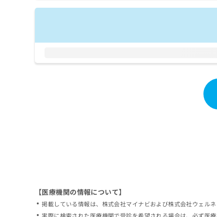
拡
資
きま
充
料
せん
の
ので
の
ご了
お
ご
承く
申
請
ださ
し
求
い。
込
は
み
こ
は
ち
こ
ら
ち
ら
無
料
掲
情
載
報
情
拡
報
充
の
の
修
お
【医療機関の情報について】
正
申
掲載している情報は、株式会社マイナビおよび株式会社ウェルネ
は
し
こ
実際に検索された医療機関で受診を希望される場合は、必ず医療
込