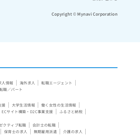
Copyright © Mynavi Corporation
求人情報
海外求人
転職エージェント
転職／パート
支援
大学生活情報
働く女性の生活情報
ECサイト構築・D2C事業支援
ふるさと納税
ゼクティブ転職
会計士の転職
保育士の求人
無期雇用派遣
介護の求人