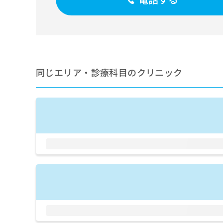
せ
こち
ち
らは
は
マイ
こ
ら
ナビ
ち
クリ
ら
ニッ
クナ
広
ビサ
広
資
イト
同じエリア・診療科目のクリニック
告
告
への
料
出
出
お問
の
稿
合せ
稿
ご
の
フォ
の
請
お
ーム
お
求
問
とな
問
りま
は
い
い
す。
こ
合
合
クリ
ち
わ
ニッ
わ
ら
せ
クの
せ
は
予
は
約・
こ
こ
無
症状
ち
ち
のご
料
ら
相談
ら
情
など
報
はで