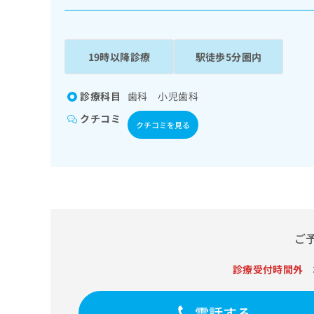
係
ク
者
リ
の
ニ
ッ
方
19時以降診療
駅徒歩5分圏内
ク
は
ナ
こ
ビ
診療科目
歯科 小児歯科
ち
に
クチコミ
関
ら
クチコミを見る
す
る
お
広
広
問
告
告
い
出
代
合
稿
わ
理
の
せ
ご
店
お
は
の
問
こ
診療受付時間外
い
方
ち
合
ら
は
わ
電話する
こ