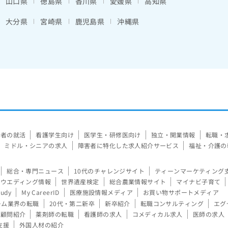
山口県
徳島県
香川県
愛媛県
高知県
大分県
宮崎県
鹿児島県
沖縄県
験者の就活
看護学生向け
医学生・研修医向け
独立・開業情報
転職・
ミドル・シニアの求人
障害者に特化した求人紹介サービス
福祉・介護の
総合・専門ニュース
10代のチャレンジサイト
ティーンマーケティング
ウエディング情報
世界遺産検定
総合農業情報サイト
マイナビ子育て
tudy
My CareerID
医療施設情報メディア
お買い物サポートメディア
ーム業界の転職
20代・第二新卒
新卒紹介
転職コンサルティング
エグ
顧問紹介
薬剤師の転職
看護師の求人
コメディカル求人
医師の求人
支援
外国人材の紹介