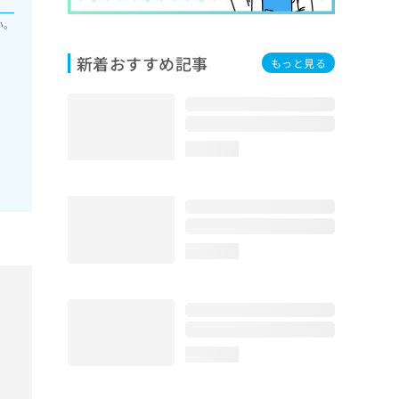
い。
新着おすすめ記事
もっと見る
loading...
loading...
loading...