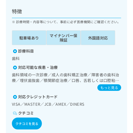
ッ
は
ク
こ
特徴
ナ
ち
ビ
診療時間・内容等について、事前に必ず医療機関にご確認ください。
ら
に
関
マイナンバー保
広
駐車場あり
外国語対応
す
広
険証
告
る
告
代
お
診療科目
出
理
問
稿
歯科
店
い
の
対応可能な疾患・治療
合
の
お
わ
歯科領域の一次診療／成人の歯科矯正治療／障害者の歯科治
方
問
せ
療／埋伏歯抜歯／顎関節症治療／口唇、舌若しくは口腔粘膜
い
は
の炎症、外傷又は腫瘍の治療
は
合
もっと見る
こ
こ
わ
ち
対応クレジットカード
ち
せ
ら
ら
VISA／MASTER／JCB／AMEX／DINERS
は
こ
クチコミ
こち
ち
広
らは
広
ら
告
クチコミを見る
マイ
告
出
ナビ