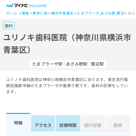
一
般
ホーム
関東
神奈川県
横浜市青葉区
たまプラーザ
,
あざみ野
,
鷺沼
ユリ
ユ
歯科
ー
ザ
ユリノキ歯科医院（神奈川県横浜市
ー
青葉区）
の
方
は
たまプラーザ駅
あざみ野駅
鷺沼駅
こ
ち
ユリノキ歯科医院は神奈川県横浜市青葉区にあります。東京急行電
ら
鉄田園都市線のたまプラーザが最寄り駅です。歯科の診察をしてい
ます。
医
マ
療
イ
関
ナ
係
ビ
者
ク
特徴
アクセス
診療時間
紹介記事
医師
の
リ
方
ニ