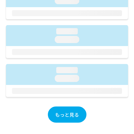
loading...
ご了
ら
み
承く
は
ださ
こ
無
い。
ち
料
ら
情
loading...
報
loading...
拡
掲
充
載
の
情
お
報
申
の
し
loading...
修
込
正
loading...
み
は
は
こ
こ
ち
ち
ら
ら
もっと見る
そ
の
他
の