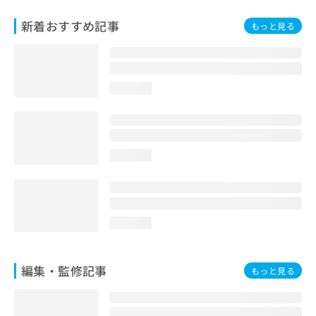
お
問
新着おすすめ記事
もっと見る
い
合
わ
せ
loading...
は
こ
ち
ら
loading...
loading...
編集・監修記事
もっと見る