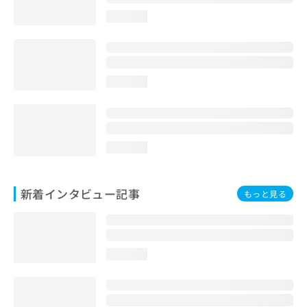
loading...
loading...
loading...
新着インタビュー記事
もっと見る
loading...