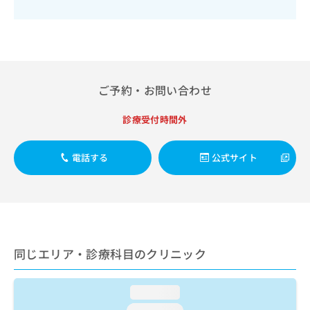
出
稿
クリ
資
稿
ニッ
の
料
クナ
の
お
の
ビサ
お
問
ご
イト
問
い
請
への
い
合
お問
求
合
合せ
ご予約・お問い合わせ
わ
は
フォ
わ
せ
こ
ーム
せ
は
ち
診療受付時間外
とな
は
こ
ら
りま
こ
ち
す。
ち
電話する
公式サイト
ら
クリ
無
ら
ニッ
料
クの
資
情
予
料
報
約・
の
症状
拡
のご
ご
充
相談
請
の
同じエリア・診療科目のクリニック
など
求
お
はで
は
申
きま
こ
せん
し
loading...
ので
ち
込