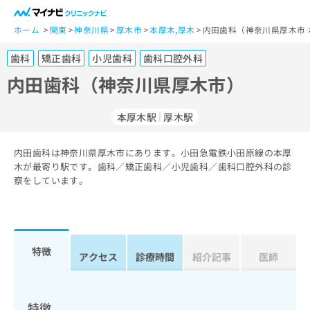
一
般
ホーム
関東
神奈川県
厚木市
本厚木
,
厚木
内田歯科（神奈川県厚木市 
ユ
歯科
矯正歯科
小児歯科
歯科口腔外科
ー
ザ
内田歯科（神奈川県厚木市）
ー
の
本厚木駅
厚木駅
方
は
こ
内田歯科は神奈川県厚木市にあります。小田急電鉄小田原線の本厚
木が最寄り駅です。歯科／矯正歯科／小児歯科／歯科口腔外科の診
ち
察をしています。
ら
医
マ
療
イ
関
ナ
特徴
アクセス
診療時間
紹介記事
医師
係
ビ
者
ク
の
リ
方
ニ
特徴