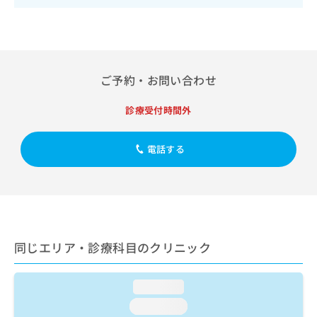
出
稿
クリ
資
稿
ニッ
の
料
クナ
の
お
の
ビサ
お
問
ご
イト
問
い
請
への
い
合
お問
ご予約・お問い合わせ
求
合
合せ
わ
は
フォ
わ
せ
こ
診療受付時間外
ーム
せ
は
ち
とな
は
こ
ら
りま
こ
ち
電話する
す。
ち
ら
クリ
無
ら
ニッ
料
クの
資
情
予
料
報
約・
の
症状
拡
のご
ご
充
同じエリア・診療科目のクリニック
相談
請
の
など
求
お
はで
は
申
きま
loading...
こ
せん
し
loading...
ので
ち
込