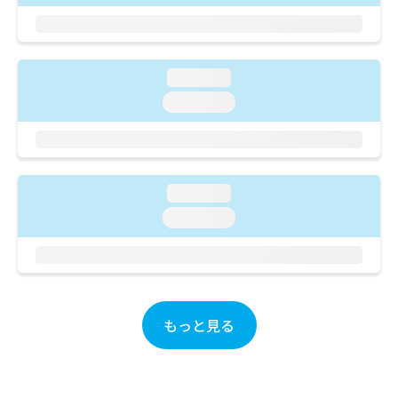
ご了
ら
み
承く
は
ださ
こ
無
い。
ち
料
loading...
ら
情
報
loading...
拡
掲
充
載
の
情
お
報
申
の
loading...
し
修
loading...
込
正
み
は
は
こ
こ
ち
ち
ら
ら
もっと見る
そ
の
他
の