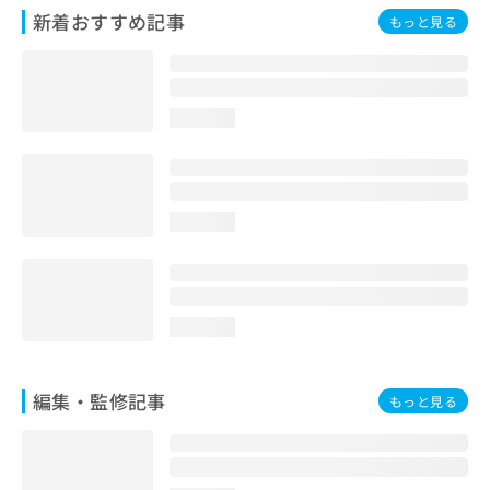
お
新着おすすめ記事
もっと見る
問
い
合
わ
loading...
せ
は
こ
ち
ら
loading...
loading...
編集・監修記事
もっと見る