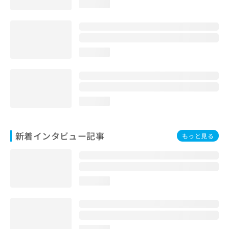
loading...
loading...
loading...
新着インタビュー記事
もっと見る
loading...