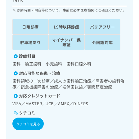
ッ
は
ク
診療時間・内容等について、事前に必ず医療機関にご確認ください。
こ
ナ
ち
ビ
ら
日曜診療
19時以降診療
バリアフリー
に
関
広
マイナンバー保
す
広
駐車場あり
外国語対応
告
険証
る
告
代
お
出
診療科目
理
問
稿
歯科 矯正歯科 小児歯科 歯科口腔外科
店
い
の
合
の
お
対応可能な疾患・治療
わ
方
問
歯科領域の一次診療／成人の歯科矯正治療／障害者の歯科治
せ
い
は
療／摂食機能障害の治療／埋伏歯抜歯／顎関節症治療
は
合
こ
対応クレジットカード
こ
わ
ち
ち
せ
VISA／MASTER／JCB／AMEX／DINERS
ら
ら
は
クチコミ
こ
こち
ち
広
クチコミを見る
らは
広
ら
告
マイ
告
出
ナビ