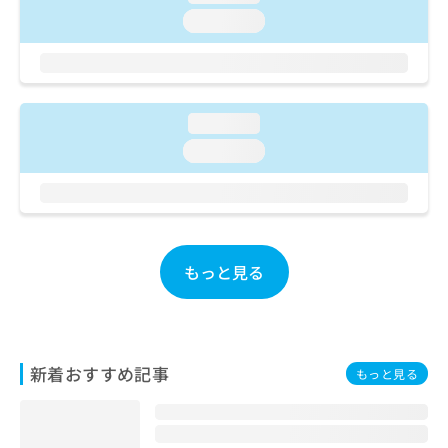
ご了
ら
み
承く
loading...
は
ださ
こ
無
い。
ち
料
ら
情
報
loading...
拡
掲
loading...
充
載
の
情
お
報
申
の
し
修
込
正
もっと見る
み
は
は
こ
こ
ち
ち
ら
ら
新着おすすめ記事
もっと見る
そ
の
他
の