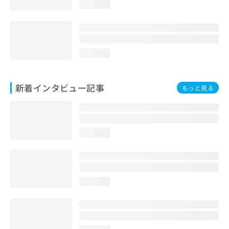
loading...
loading...
新着インタビュー記事
もっと見る
loading...
loading...