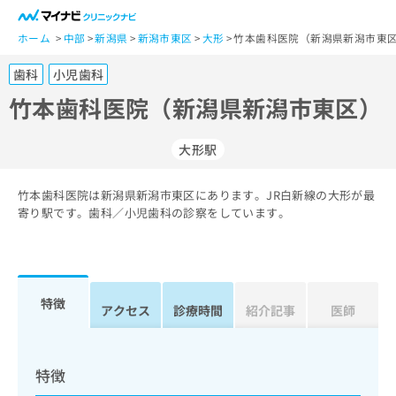
一
般
ホーム
中部
新潟県
新潟市東区
大形
竹本歯科医院（新潟県新潟市東区
ユ
歯科
小児歯科
ー
ザ
竹本歯科医院（新潟県新潟市東区）
ー
の
大形駅
方
は
こ
竹本歯科医院は新潟県新潟市東区にあります。JR白新線の大形が最
寄り駅です。歯科／小児歯科の診察をしています。
ち
ら
医
マ
療
イ
特徴
アクセス
診療時間
紹介記事
医師
関
ナ
係
ビ
者
ク
の
リ
特徴
方
ニ