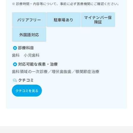
ッ
は
診療時間・内容等について、事前に必ず医療機関にご確認ください。
ク
こ
ナ
ち
マイナンバー保
バリアフリー
駐車場あり
ビ
険証
ら
に
関
外国語対応
広
す
広
告
る
告
診療科目
代
お
出
歯科 小児歯科
理
問
稿
店
い
の
対応可能な疾患・治療
合
の
お
歯科領域の一次診療／埋伏歯抜歯／顎関節症治療
わ
方
問
クチコミ
せ
い
は
は
合
こ
クチコミを見る
こ
わ
ち
ち
せ
ら
ら
は
こ
こち
ち
広
らは
広
ら
告
マイ
告
出
ナビ