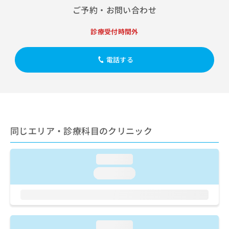
出
稿
クリ
資
ご予約・お問い合わせ
稿
ニッ
の
料
クナ
の
お
の
ビサ
診療受付時間外
お
問
ご
イト
問
い
請
への
い
合
お問
求
電話する
合
合せ
わ
は
フォ
わ
せ
こ
ーム
せ
は
ち
とな
は
こ
ら
りま
こ
ち
す。
ち
ら
クリ
無
ら
ニッ
同じエリア・診療科目のクリニック
料
クの
資
情
予
料
報
約・
loading...
の
症状
拡
のご
ご
充
loading...
相談
請
の
など
求
お
はで
は
申
きま
こ
せん
し
ので
ち
込
loading...