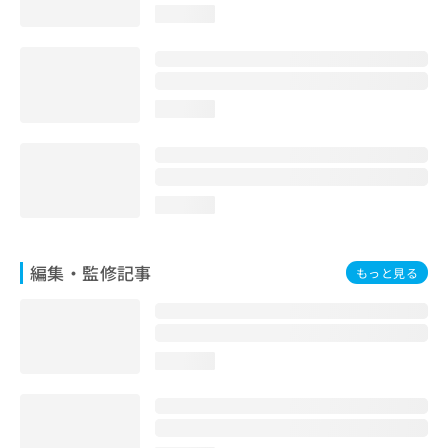
お
loading...
問
い
合
わ
loading...
せ
は
こ
ち
ら
loading...
編集・監修記事
もっと見る
loading...