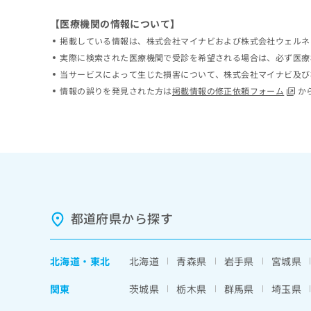
ち
み
【医療機関の情報について】
ら
は
こ
掲載している情報は、株式会社マイナビおよび株式会社ウェルネ
ち
実際に検索された医療機関で受診を希望される場合は、必ず医療
そ
ら
当サービスによって生じた損害について、株式会社マイナビ及び
の
情報の誤りを発見された方は
掲載情報の修正依頼フォーム
か
他
の
お
問
い
合
わ
せ
は
都道府県から探す
こ
ち
ら
北海道
・
東北
北海道
青森県
岩手県
宮城県
関東
茨城県
栃木県
群馬県
埼玉県