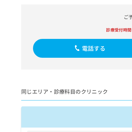
せ
こち
ち
らは
は
マイ
こ
ら
ご
ナビ
ち
クリ
ら
ニッ
診療受付時間
クナ
広
ビサ
広
資
イト
告
告
への
電話する
料
出
出
お問
の
稿
合せ
稿
ご
の
フォ
の
請
お
ーム
お
求
問
とな
問
りま
は
い
い
す。
こ
合
合
クリ
ち
わ
同じエリア・診療科目のクリニック
ニッ
わ
ら
せ
クの
せ
は
予
は
約・
こ
こ
無
症状
ち
ち
のご
料
ら
相談
ら
情
など
報
はで