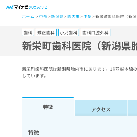
一
ホーム
中部
新潟県
胎内市
中条
新栄町歯科医院（新潟
般
ユ
歯科
矯正歯科
小児歯科
歯科口腔外科
ー
ザ
新栄町歯科医院（新潟県
ー
の
方
新栄町歯科医院は新潟県胎内市にあります。JR羽越本線
は
しています。
こ
ち
ら
特徴
アクセス
医
マ
療
イ
ナ
関
特徴
ビ