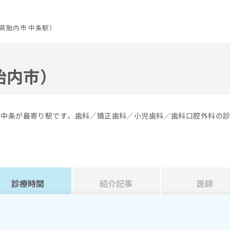
県胎内市 中条駅）
胎内市）
の中条が最寄り駅です。歯科／矯正歯科／小児歯科／歯科口腔外科の
診療時間
紹介記事
医師