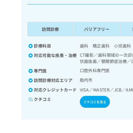
係
ク
者
リ
の
ニ
ッ
方
ク
訪問診療
バリアフリー
は
ナ
こ
ビ
ち
診療科目
歯科 矯正歯科 小児歯科
に
関
ら
CT撮影／歯科領域の一次
対応可能な疾患・治療
す
伏歯抜歯／顎関節症治療／
る
お
口腔外科専門医
専門医
広
広
問
胎内市
告
訪問診療対応エリア
告
い
出
代
合
対応クレジットカード
VISA／MASTER／JCB／AM
稿
わ
理
の
クチコミ
せ
クチコミを見る
店
お
は
の
問
こ
い
方
ち
合
ら
は
わ
こ