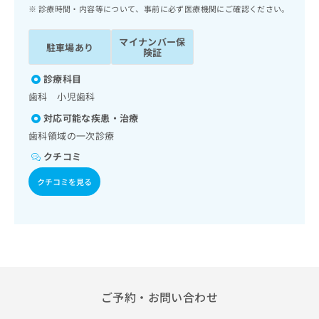
ッ
は
診療時間・内容等について、事前に必ず医療機関にご確認ください。
ク
こ
ナ
ち
マイナンバー保
駐車場あり
ビ
険証
ら
に
関
診療科目
広
す
広
歯科 小児歯科
告
る
告
代
対応可能な疾患・治療
お
出
理
問
歯科領域の一次診療
稿
店
い
の
クチコミ
合
の
お
わ
方
問
クチコミを見る
せ
い
は
は
合
こ
こ
わ
ち
ち
せ
ら
ら
は
こ
こち
ち
広
らは
広
ら
ご予約・お問い合わせ
告
マイ
告
出
ナビ