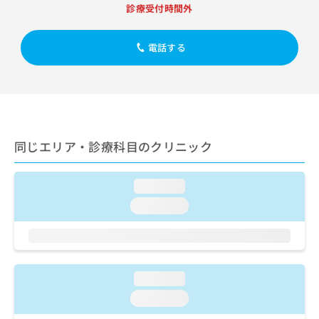
出
稿
クリ
資
診療受付時間外
稿
ニッ
の
料
クナ
の
お
の
ビサ
お
電話する
問
ご
イト
問
い
請
への
い
合
お問
求
合
合せ
わ
は
フォ
わ
せ
こ
ーム
せ
は
ち
とな
は
こ
ら
りま
同じエリア・診療科目のクリニック
こ
ち
す。
ち
ら
クリ
無
ら
ニッ
料
loading...
クの
資
情
予
loading...
料
報
約・
の
症状
拡
のご
ご
充
相談
請
の
など
求
お
はで
loading...
は
申
きま
こ
せん
し
loading...
ので
ち
込