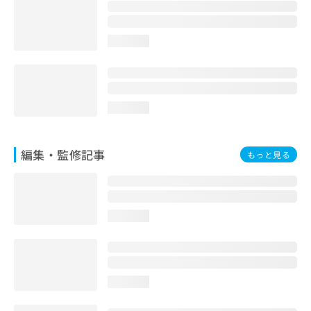
お
問
い
loading...
合
わ
せ
は
こ
loading...
ち
ら
編集・監修記事
もっと見る
loading...
loading...