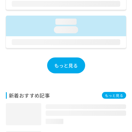
ご了
ら
み
承く
は
ださ
こ
無
い。
ち
料
loading...
ら
情
loading...
報
拡
掲
充
載
の
情
お
報
申
の
もっと見る
し
修
込
正
み
は
は
こ
こ
ち
新着おすすめ記事
もっと見る
ち
ら
ら
そ
の
loading...
他
の