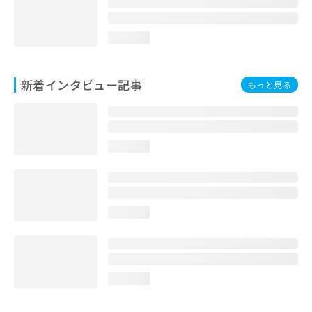
loading...
新着インタビュー記事
もっと見る
loading...
loading...
loading...