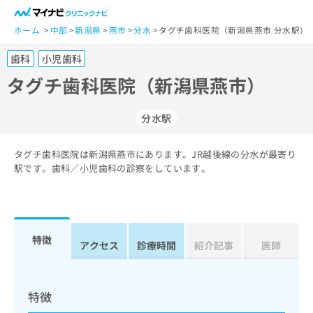
一
般
ホーム
中部
新潟県
燕市
分水
タグチ歯科医院（新潟県燕市 分水駅）
ユ
歯科
小児歯科
ー
ザ
タグチ歯科医院（新潟県燕市）
ー
の
分水駅
方
は
こ
タグチ歯科医院は新潟県燕市にあります。JR越後線の分水が最寄り
駅です。歯科／小児歯科の診察をしています。
ち
ら
医
マ
療
イ
特徴
アクセス
診療時間
紹介記事
医師
関
ナ
係
ビ
者
ク
の
リ
特徴
方
ニ