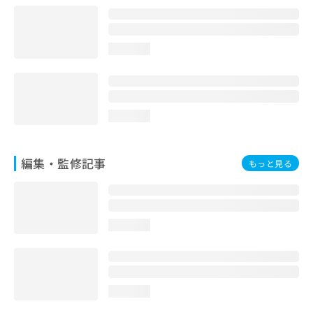
お
問
い
loading...
合
わ
せ
は
こ
loading...
ち
ら
編集・監修記事
もっと見る
loading...
loading...