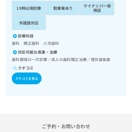
ッ
は
マイナンバー保
19時以降診療
駐車場あり
ク
こ
険証
ナ
ち
ビ
外国語対応
ら
に
関
広
診療科目
す
広
告
歯科 矯正歯科 小児歯科
る
告
代
お
出
対応可能な疾患・治療
理
問
稿
歯科領域の一次診療／成人の歯科矯正治療／埋伏歯抜歯
店
い
の
合
クチコミ
の
お
わ
方
問
クチコミを見る
せ
い
は
は
合
こ
こ
わ
ち
ち
せ
ら
ら
は
こ
こち
ち
広
らは
広
ら
告
マイ
ご予約・お問い合わせ
告
出
ナビ