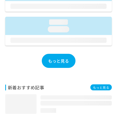
ご了
ら
み
承く
は
ださ
こ
無
い。
ち
料
loading...
ら
情
loading...
報
拡
掲
充
載
の
情
お
報
申
の
もっと見る
し
修
込
正
み
は
は
こ
こ
ち
新着おすすめ記事
ち
ら
もっと見る
ら
そ
の
他
loading...
の