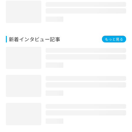
loading...
新着インタビュー記事
もっと見る
loading...
loading...
loading...