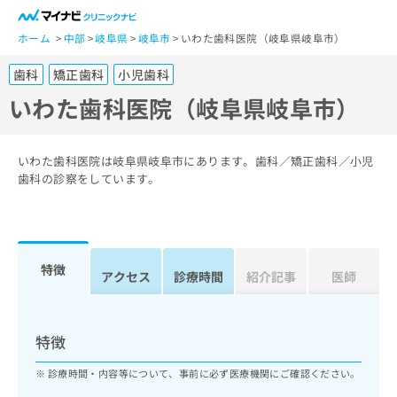
一
般
ホーム
中部
岐阜県
岐阜市
いわた歯科医院（岐阜県岐阜市）
ユ
歯科
矯正歯科
小児歯科
ー
ザ
いわた歯科医院（岐阜県岐阜市）
ー
の
方
いわた歯科医院は岐阜県岐阜市にあります。歯科／矯正歯科／小児
は
歯科の診察をしています。
こ
ち
ら
特徴
医
アクセス
診療時間
紹介記事
医師
マ
療
イ
関
ナ
係
ビ
特徴
者
ク
の
リ
診療時間・内容等について、事前に必ず医療機関にご確認ください。
方
ニ