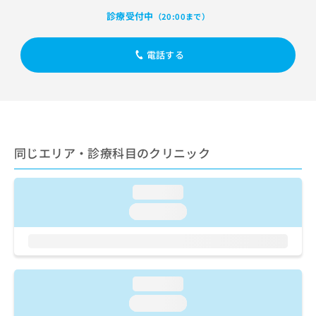
出
稿
クリ
資
診療受付中
（20:00まで）
稿
ニッ
の
料
クナ
の
お
の
ビサ
お
問
ご
イト
電話する
問
い
請
への
い
合
お問
求
合
合せ
わ
は
フォ
わ
せ
こ
ーム
せ
は
ち
とな
は
こ
ら
りま
こ
ち
す。
同じエリア・診療科目のクリニック
ち
ら
クリ
無
ら
ニッ
料
クの
loading...
資
情
予
料
報
約・
loading...
の
症状
拡
のご
ご
充
相談
請
の
など
求
お
はで
は
申
きま
loading...
こ
せん
し
loading...
ので
ち
込