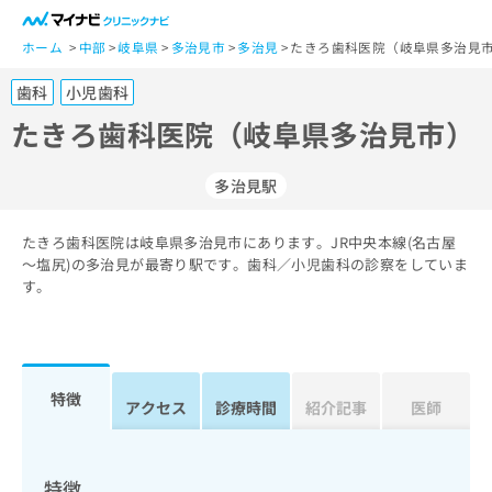
一
般
ホーム
中部
岐阜県
多治見市
多治見
たきろ歯科医院（岐阜県多治見市
ユ
歯科
小児歯科
ー
ザ
たきろ歯科医院（岐阜県多治見市）
ー
の
多治見駅
方
は
こ
たきろ歯科医院は岐阜県多治見市にあります。JR中央本線(名古屋
～塩尻)の多治見が最寄り駅です。歯科／小児歯科の診察をしていま
ち
す。
ら
医
マ
療
イ
関
ナ
特徴
アクセス
診療時間
紹介記事
医師
係
ビ
者
ク
の
リ
方
ニ
特徴