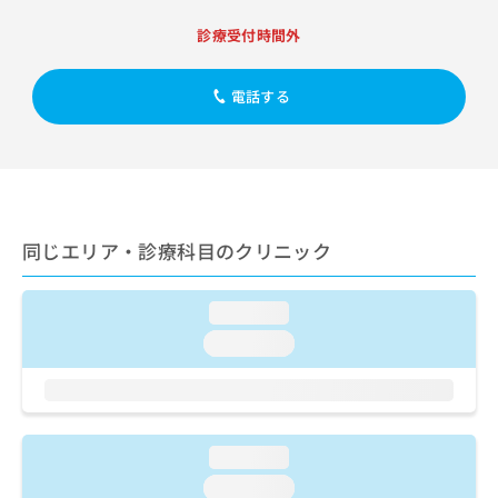
出
稿
クリ
資
稿
ニッ
の
料
診療受付時間外
クナ
の
お
の
ビサ
お
問
ご
イト
問
電話する
い
請
への
い
合
お問
求
合
合せ
わ
は
フォ
わ
せ
こ
ーム
せ
は
ち
とな
は
こ
ら
りま
こ
ち
す。
同じエリア・診療科目のクリニック
ち
ら
クリ
無
ら
ニッ
料
クの
資
情
予
loading...
料
報
約・
loading...
の
症状
拡
のご
ご
充
相談
請
の
など
求
お
はで
は
申
きま
loading...
こ
せん
し
ので
ち
込
loading...