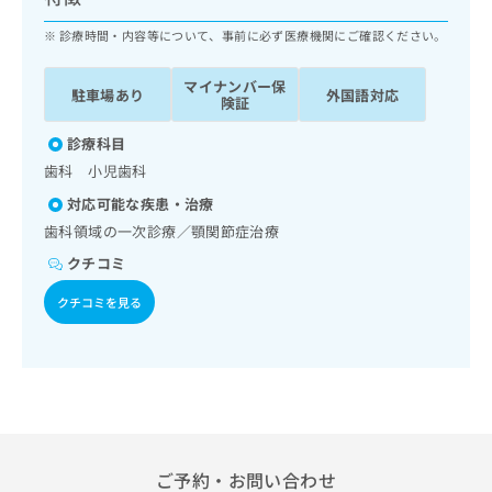
ッ
は
ク
診療時間・内容等について、事前に必ず医療機関にご確認ください。
こ
ナ
ち
ビ
ら
マイナンバー保
駐車場あり
外国語対応
に
険証
関
広
す
診療科目
広
告
る
告
歯科 小児歯科
代
お
出
対応可能な疾患・治療
理
問
稿
店
い
歯科領域の一次診療／顎関節症治療
の
合
の
お
クチコミ
わ
方
問
せ
い
は
クチコミを見る
は
合
こ
こ
わ
ち
ち
せ
ら
ら
は
こ
こち
ち
広
らは
広
ら
告
マイ
告
ご予約・お問い合わせ
出
ナビ