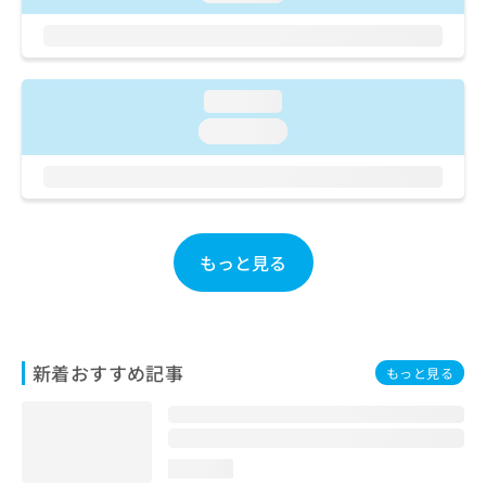
ご了
ら
み
承く
は
ださ
こ
無
い。
ち
料
ら
情
loading...
報
loading...
拡
掲
充
載
の
情
お
報
申
の
し
修
もっと見る
込
正
み
は
は
こ
こ
ち
ち
ら
新着おすすめ記事
もっと見る
ら
そ
の
他
loading...
の