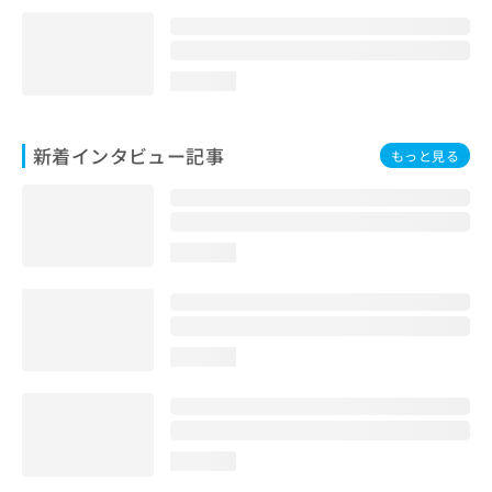
loading...
新着インタビュー記事
もっと見る
loading...
loading...
loading...