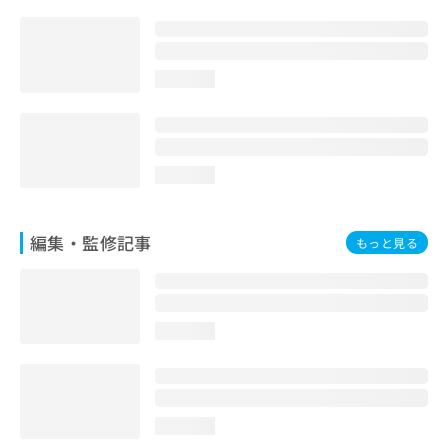
お
問
い
合
loading...
わ
せ
は
こ
ち
loading...
ら
編集・監修記事
もっと見る
loading...
loading...