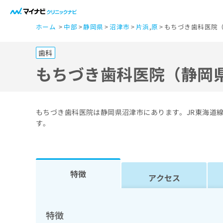
一
ホーム
中部
静岡県
沼津市
片浜
,
原
もちづき歯科医院（
般
ユ
歯科
ー
ザ
もちづき歯科医院（静岡
ー
の
方
もちづき歯科医院は静岡県沼津市にあります。JR東海道線
は
す。
こ
ち
ら
特徴
アクセス
医
マ
療
イ
ナ
関
特徴
ビ