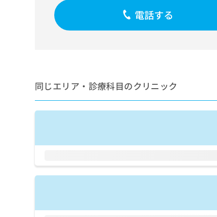
せ
こち
ち
らは
は
電話する
マイ
こ
ら
ナビ
ち
クリ
ら
ニッ
クナ
広
ビサ
広
資
イト
告
告
への
料
出
出
同じエリア・診療科目のクリニック
お問
の
稿
合せ
稿
ご
の
フォ
の
請
お
ーム
お
求
問
とな
問
りま
は
い
い
す。
こ
合
合
クリ
ち
わ
ニッ
わ
ら
せ
クの
せ
は
予
は
約・
こ
こ
無
症状
ち
ち
のご
料
ら
相談
ら
情
など
報
はで