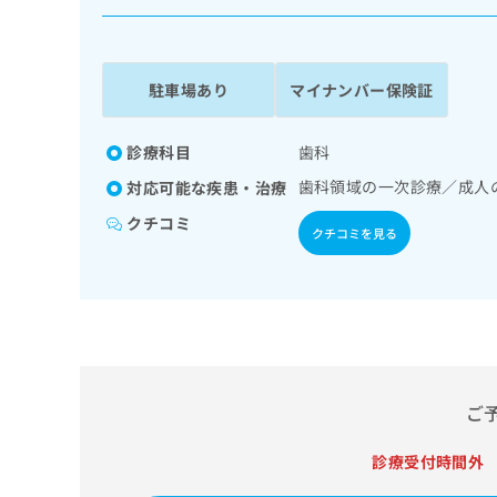
係
ク
者
リ
の
ニ
ッ
方
駐車場あり
マイナンバー保険証
ク
は
ナ
こ
ビ
診療科目
歯科
ち
に
歯科領域の一次診療／成人
対応可能な疾患・治療
関
ら
す
クチコミ
クチコミを見る
る
お
広
広
問
告
告
い
出
代
合
稿
わ
理
の
せ
店
お
は
の
ご
問
こ
い
方
ち
合
ら
診療受付時間外
は
わ
こ