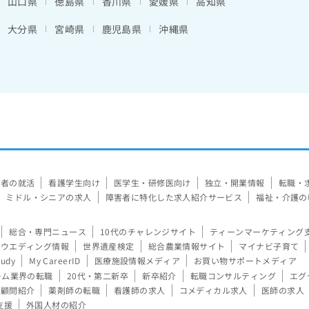
山口県
徳島県
香川県
愛媛県
高知県
大分県
宮崎県
鹿児島県
沖縄県
験者の就活
看護学生向け
医学生・研修医向け
独立・開業情報
転職・
ミドル・シニアの求人
障害者に特化した求人紹介サービス
福祉・介護の
総合・専門ニュース
10代のチャレンジサイト
ティーンマーケティング
ウエディング情報
世界遺産検定
総合農業情報サイト
マイナビ子育て
tudy
My CareerID
医療施設情報メディア
お買い物サポートメディア
ーム業界の転職
20代・第二新卒
新卒紹介
転職コンサルティング
エグ
顧問紹介
薬剤師の転職
看護師の求人
コメディカル求人
医師の求人
支援
外国人材の紹介