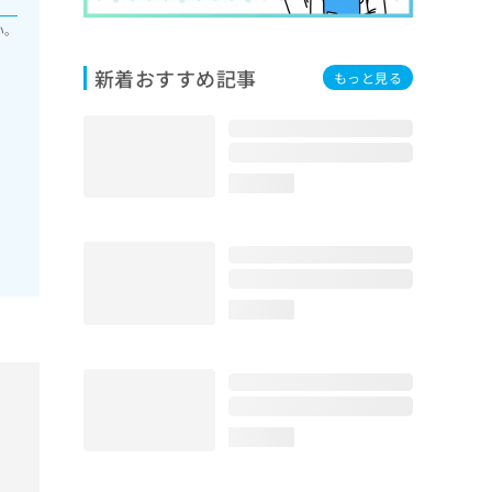
い。
新着おすすめ記事
もっと見る
loading...
loading...
loading...