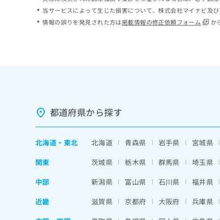
ち
み
当サービスによって生じた損害について、株式会社マイナビ及び
ら
は
情報の誤りを発見された方は
掲載情報の修正依頼フォーム
か
こ
ち
そ
ら
の
他
の
お
問
い
都道府県から探す
合
わ
せ
北海道
・
東北
北海道
青森県
岩手県
宮城県
は
こ
関東
茨城県
栃木県
群馬県
埼玉県
ち
ら
中部
新潟県
富山県
石川県
福井県
近畿
滋賀県
京都府
大阪府
兵庫県