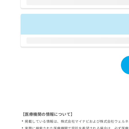
拡
資
きま
充
料
せん
の
ので
の
ご了
お
ご
承く
申
請
ださ
し
求
い。
込
は
み
こ
は
ち
こ
ら
ち
ら
無
料
掲
情
載
報
情
拡
報
充
の
の
修
お
【医療機関の情報について】
正
申
掲載している情報は、株式会社マイナビおよび株式会社ウェルネ
は
し
こ
実際に検索された医療機関で受診を希望される場合は、必ず医療
込