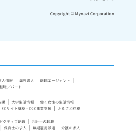
Copyright © Mynavi Corporation
求人情報
海外求人
転職エージェント
転職／パート
支援
大学生活情報
働く女性の生活情報
ECサイト構築・D2C事業支援
ふるさと納税
ゼクティブ転職
会計士の転職
保育士の求人
無期雇用派遣
介護の求人