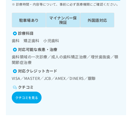
ッ
は
診療時間・内容等について、事前に必ず医療機関にご確認ください。
ク
こ
ナ
ち
マイナンバー保
駐車場あり
外国語対応
ビ
険証
ら
に
関
診療科目
広
す
広
歯科 矯正歯科 小児歯科
告
る
告
代
対応可能な疾患・治療
お
出
理
問
歯科領域の一次診療／成人の歯科矯正治療／埋伏歯抜歯／顎
稿
店
い
関節症治療
の
合
の
お
対応クレジットカード
わ
方
問
VISA／MASTER／JCB／AMEX／DINERS／銀聯
せ
い
は
は
合
クチコミ
こ
こ
わ
ち
ち
クチコミを見る
せ
ら
ら
は
こ
こち
ち
広
らは
広
ら
告
マイ
告
出
ナビ