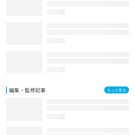
お
問
loading...
い
合
わ
せ
は
loading...
こ
ち
ら
loading...
編集・監修記事
もっと見る
loading...