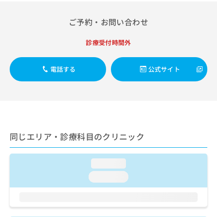
出
稿
クリ
資
稿
ニッ
の
料
クナ
ご予約・お問い合わせ
の
お
の
ビサ
お
問
ご
イト
問
診療受付時間外
い
請
への
い
合
お問
求
合
合せ
わ
は
電話する
公式サイト
フォ
わ
せ
こ
ーム
せ
は
ち
とな
は
こ
ら
りま
こ
ち
す。
ち
ら
クリ
無
ら
ニッ
料
クの
資
情
同じエリア・診療科目のクリニック
予
料
報
約・
の
症状
拡
のご
ご
loading...
充
相談
請
の
loading...
など
求
お
はで
は
申
きま
こ
せん
し
ので
ち
込