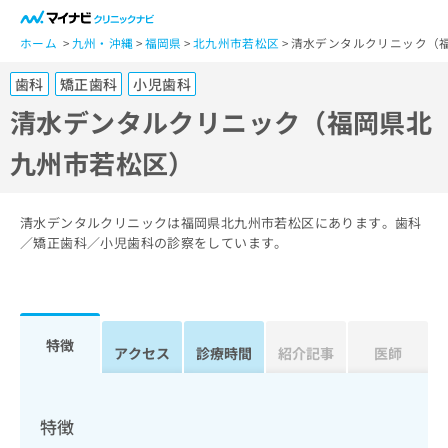
一
般
ホーム
九州・沖縄
福岡県
北九州市若松区
清水デンタルクリニック（
ユ
歯科
矯正歯科
小児歯科
ー
ザ
清水デンタルクリニック（福岡県北
ー
九州市若松区）
の
方
は
こ
清水デンタルクリニックは福岡県北九州市若松区にあります。歯科
ち
／矯正歯科／小児歯科の診察をしています。
ら
医
マ
療
イ
特徴
関
アクセス
診療時間
紹介記事
医師
ナ
係
ビ
者
ク
の
リ
特徴
方
ニ