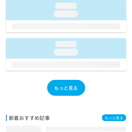
ご了
ら
み
loading...
承く
は
ださ
loading...
こ
無
い。
ち
料
ら
情
報
拡
掲
loading...
充
載
の
情
loading...
お
報
申
の
し
修
込
正
み
は
は
もっと見る
こ
こ
ち
ち
ら
ら
そ
新着おすすめ記事
もっと見る
の
他
の