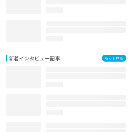
loading...
loading...
新着インタビュー記事
もっと見る
loading...
loading...