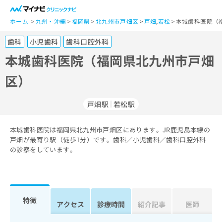
一
般
ホーム
九州・沖縄
福岡県
北九州市戸畑区
戸畑
,
若松
本城歯科医院（
ユ
歯科
小児歯科
歯科口腔外科
ー
ザ
本城歯科医院（福岡県北九州市戸畑
ー
区）
の
方
は
戸畑駅
若松駅
こ
ち
本城歯科医院は福岡県北九州市戸畑区にあります。JR鹿児島本線の
ら
戸畑が最寄り駅（徒歩1分）です。歯科／小児歯科／歯科口腔外科
の診察をしています。
医
マ
療
イ
関
ナ
係
ビ
者
ク
特徴
アクセス
診療時間
紹介記事
医師
の
リ
方
ニ