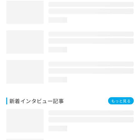
loading...
loading...
loading...
新着インタビュー記事
もっと見る
loading...