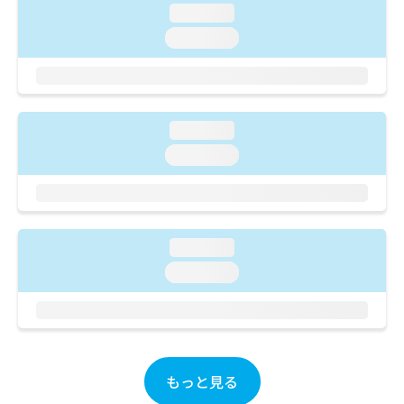
ご了
ら
み
loading...
承く
は
ださ
loading...
こ
無
い。
ち
料
ら
情
報
拡
掲
loading...
充
載
loading...
の
情
お
報
申
の
し
修
込
正
み
loading...
は
は
こ
loading...
こ
ち
ち
ら
ら
そ
の
もっと見る
他
の