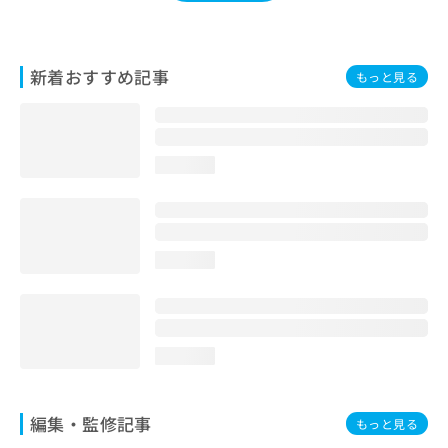
お
問
い
合
新着おすすめ記事
もっと見る
わ
せ
は
こ
loading...
ち
ら
loading...
loading...
編集・監修記事
もっと見る