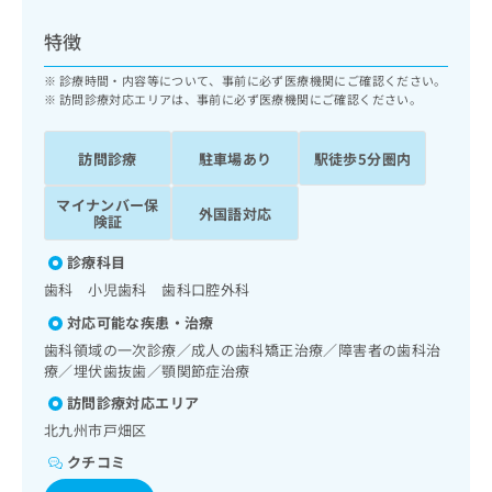
ッ
は
ク
こ
特徴
ナ
ち
ビ
診療時間・内容等について、事前に必ず医療機関にご確認ください。
ら
に
訪問診療対応エリアは、事前に必ず医療機関にご確認ください。
関
広
す
広
告
訪問診療
駐車場あり
駅徒歩5分圏内
る
告
代
お
出
マイナンバー保
理
問
稿
外国語対応
険証
店
い
の
合
の
お
診療科目
わ
方
問
歯科 小児歯科 歯科口腔外科
せ
い
は
は
合
対応可能な疾患・治療
こ
こ
わ
歯科領域の一次診療／成人の歯科矯正治療／障害者の歯科治
ち
ち
せ
療／埋伏歯抜歯／顎関節症治療
ら
ら
は
訪問診療対応エリア
こ
こち
北九州市戸畑区
ち
広
らは
広
ら
告
クチコミ
マイ
告
出
ナビ