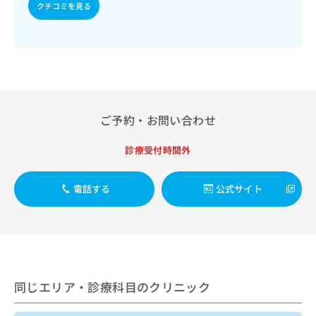
出
稿
クリ
クチコミを見る
資
稿
ニッ
の
料
クナ
の
お
の
ビサ
お
問
ご
イト
問
い
請
への
い
合
お問
求
合
合せ
わ
は
フォ
わ
せ
こ
ーム
せ
ご予約・お問い合わせ
は
ち
とな
は
こ
ら
りま
こ
ち
す。
診療受付時間外
ち
ら
クリ
無
ら
ニッ
料
クの
電話する
公式サイト
資
情
予
料
報
約・
の
症状
拡
のご
ご
充
相談
請
の
など
求
お
はで
は
申
きま
同じエリア・診療科目のクリニック
こ
せん
し
ので
ち
込