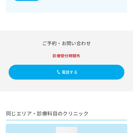
出
稿
クリ
資
稿
ニッ
の
料
クナ
の
お
の
ビサ
お
問
ご
イト
問
い
請
への
い
合
お問
求
合
合せ
わ
は
ご予約・お問い合わせ
フォ
わ
せ
こ
ーム
せ
は
ち
とな
は
診療受付時間外
こ
ら
りま
こ
ち
す。
ち
ら
クリ
無
電話する
ら
ニッ
料
クの
資
情
予
料
報
約・
の
症状
拡
のご
ご
充
相談
請
の
など
求
お
同じエリア・診療科目のクリニック
はで
は
申
きま
こ
せん
し
ので
ち
loading...
込