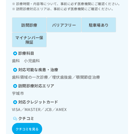
ッ
は
診療時間・内容等について、事前に必ず医療機関にご確認ください。
ク
訪問診療対応エリアは、事前に必ず医療機関にご確認ください。
こ
ナ
ち
ビ
ら
訪問診療
バリアフリー
駐車場あり
に
関
広
マイナンバー保
す
広
険証
告
る
告
代
お
出
診療科目
理
問
稿
歯科 小児歯科
店
い
の
合
の
対応可能な疾患・治療
お
わ
方
問
歯科領域の一次診療／埋伏歯抜歯／顎関節症治療
せ
い
は
訪問診療対応エリア
は
合
こ
こ
宇城市
わ
ち
ち
せ
対応クレジットカード
ら
ら
は
VISA／MASTER／JCB／AMEX
こ
こち
ち
クチコミ
広
らは
広
ら
告
マイ
クチコミを見る
告
出
ナビ