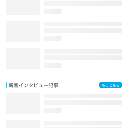
loading...
loading...
loading...
新着インタビュー記事
もっと見る
loading...