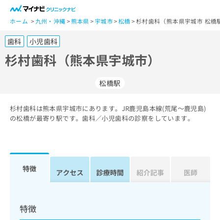
一
般
ホーム
九州・沖縄
熊本県
宇城市
松橋
杉村歯科（熊本県宇城市 松橋
ユ
歯科
小児歯科
ー
ザ
杉村歯科（熊本県宇城市）
ー
の
松橋駅
方
は
こ
杉村歯科は熊本県宇城市にあります。JR鹿児島本線(荒尾～鹿児島)
の松橋が最寄り駅です。歯科／小児歯科の診察をしています。
ち
ら
医
マ
療
イ
特徴
アクセス
診療時間
紹介記事
医師
関
ナ
係
ビ
者
ク
の
リ
特徴
方
ニ