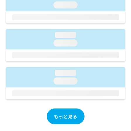
ご了
ら
み
loading...
承く
は
ださ
こ
無
い。
ち
料
ら
情
報
loading...
拡
掲
loading...
充
載
の
情
お
報
申
の
し
修
loading...
込
正
み
は
loading...
は
こ
こ
ち
ち
ら
ら
そ
もっと見る
の
他
の