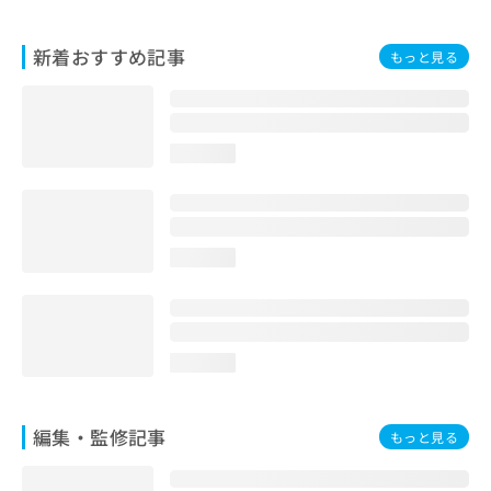
お
問
新着おすすめ記事
もっと見る
い
合
わ
せ
は
loading...
こ
ち
ら
loading...
loading...
編集・監修記事
もっと見る