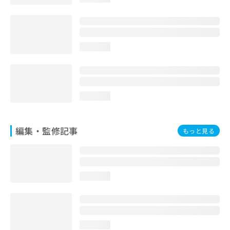
お
問
い
合
loading...
わ
せ
は
こ
ち
loading...
ら
編集・監修記事
もっと見る
loading...
loading...