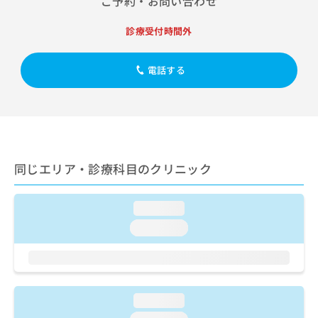
ご予約・お問い合わせ
出
稿
クリ
資
稿
ニッ
の
料
クナ
診療受付時間外
の
お
の
ビサ
お
問
ご
イト
問
い
請
への
電話する
い
合
お問
求
合
合せ
わ
は
フォ
わ
せ
こ
ーム
せ
は
ち
とな
は
こ
ら
りま
こ
ち
す。
ち
ら
クリ
同じエリア・診療科目のクリニック
無
ら
ニッ
料
クの
資
情
予
loading...
料
報
約・
の
症状
拡
loading...
のご
ご
充
相談
請
の
など
求
お
はで
は
申
きま
こ
せん
し
loading...
ので
ち
込