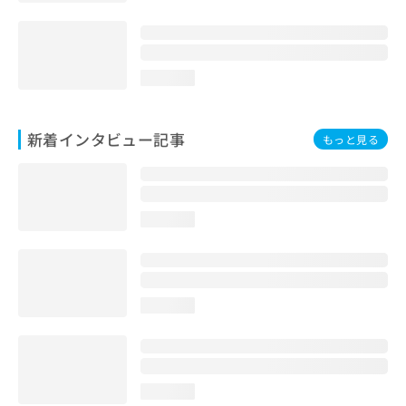
loading...
新着インタビュー記事
もっと見る
loading...
loading...
loading...