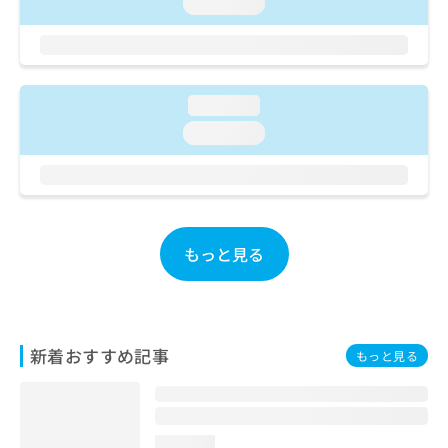
ご了
loading...
ら
み
承く
は
ださ
こ
無
い。
ち
料
ら
情
loading...
報
拡
loading...
掲
充
載
の
情
お
報
申
の
し
修
もっと見る
込
正
み
は
は
こ
こ
ち
ち
ら
ら
新着おすすめ記事
もっと見る
そ
の
他
の
loading...