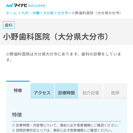
一
般
ホーム
九州・沖縄
大分県
大分市
小野歯科医院（大分県大分市）
ユ
歯科
ー
ザ
小野歯科医院（大分県大分市）
ー
の
方
小野歯科医院は大分県大分市にあります。歯科の診察をしていま
は
す。
こ
ち
ら
特徴
医
アクセス
診療時間
紹介記事
医師
マ
療
イ
関
ナ
係
ビ
特徴
者
ク
の
リ
診療時間・内容等について、事前に必ず医療機関にご確認ください。
方
ニ
訪問診療対応エリアは、事前に必ず医療機関にご確認ください。