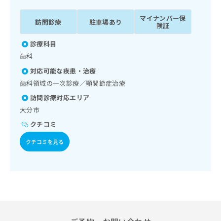
ッ
は
ク
こ
マイナンバー保
訪問診療
駐車場あり
ナ
険証
ち
ビ
ら
診療科目
に
関
歯科
広
す
広
告
対応可能な疾患・治療
る
告
代
歯科領域の一次診療／顎関節症治療
お
出
理
問
稿
訪問診療対応エリア
店
い
の
大分市
合
の
お
わ
クチコミ
方
問
せ
い
は
クチコミを見る
は
合
こ
こ
わ
ち
ち
せ
ら
ら
は
こ
こち
ち
広
らは
広
ら
告
マイ
告
出
ナビ