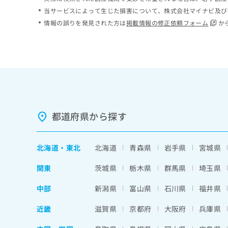
ち
み
当サービスによって生じた損害について、株式会社マイナビ及び
ら
は
情報の誤りを発見された方は
掲載情報の修正依頼フォーム
か
こ
ち
そ
ら
の
他
の
お
問
い
都道府県から探す
合
わ
せ
北海道
・
東北
北海道
青森県
岩手県
宮城県
は
こ
関東
茨城県
栃木県
群馬県
埼玉県
ち
ら
中部
新潟県
富山県
石川県
福井県
近畿
滋賀県
京都府
大阪府
兵庫県