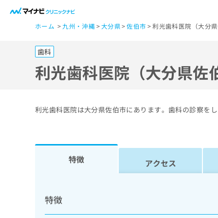
一
ホーム
九州・沖縄
大分県
佐伯市
利光歯科医院（大分県
般
ユ
歯科
ー
ザ
利光歯科医院（大分県佐
ー
の
方
利光歯科医院は大分県佐伯市にあります。歯科の診察をし
は
こ
ち
ら
特徴
アクセス
医
マ
療
イ
特徴
ナ
関
ビ