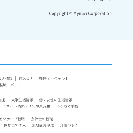
Copyright © Mynavi Corporation
求人情報
海外求人
転職エージェント
転職／パート
支援
大学生活情報
働く女性の生活情報
ECサイト構築・D2C事業支援
ふるさと納税
ゼクティブ転職
会計士の転職
保育士の求人
無期雇用派遣
介護の求人