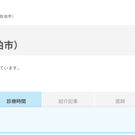
佐伯市）
伯市）
ています。
診療時間
紹介記事
医師