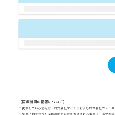
拡
資
きま
充
料
せん
の
ので
の
ご了
お
ご
承く
申
請
ださ
し
求
い。
込
は
み
こ
は
ち
こ
ら
ち
ら
無
料
掲
情
載
報
情
拡
報
充
の
の
修
お
【医療機関の情報について】
正
申
掲載している情報は、株式会社マイナビおよび株式会社ウェルネ
は
し
こ
実際に検索された医療機関で受診を希望される場合は、必ず医療
込