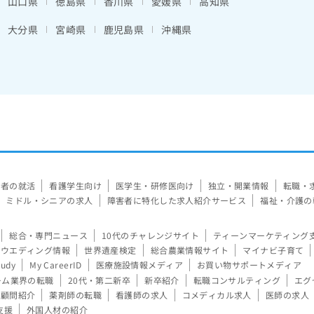
山口県
徳島県
香川県
愛媛県
高知県
大分県
宮崎県
鹿児島県
沖縄県
験者の就活
看護学生向け
医学生・研修医向け
独立・開業情報
転職・
ミドル・シニアの求人
障害者に特化した求人紹介サービス
福祉・介護の
総合・専門ニュース
10代のチャレンジサイト
ティーンマーケティング
ウエディング情報
世界遺産検定
総合農業情報サイト
マイナビ子育て
tudy
My CareerID
医療施設情報メディア
お買い物サポートメディア
ーム業界の転職
20代・第二新卒
新卒紹介
転職コンサルティング
エグ
顧問紹介
薬剤師の転職
看護師の求人
コメディカル求人
医師の求人
支援
外国人材の紹介