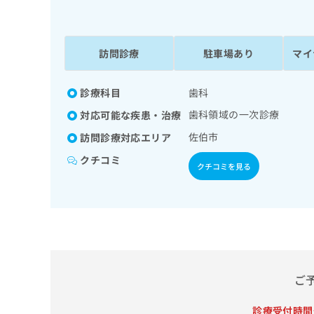
係
ク
者
リ
の
ニ
ッ
訪問診療
駐車場あり
マイ
方
ク
は
ナ
こ
診療科目
歯科
ビ
ち
に
歯科領域の一次診療
対応可能な疾患・治療
関
ら
す
佐伯市
訪問診療対応エリア
る
クチコミ
お
クチコミを見る
広
広
問
告
告
い
出
代
合
稿
わ
理
の
せ
店
お
は
の
問
こ
い
方
ち
ご
合
ら
は
わ
診療受付時間
こ