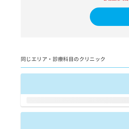
せ
こち
ち
らは
は
マイ
こ
ら
ナビ
ち
クリ
ら
ニッ
クナ
広
ビサ
広
資
イト
告
告
への
料
出
出
お問
の
稿
合せ
稿
ご
同じエリア・診療科目のクリニック
の
フォ
の
請
お
ーム
お
求
問
とな
問
りま
は
い
い
す。
こ
合
合
クリ
ち
わ
ニッ
わ
ら
せ
クの
せ
は
予
は
約・
こ
こ
無
症状
ち
ち
のご
料
ら
相談
ら
情
など
報
はで