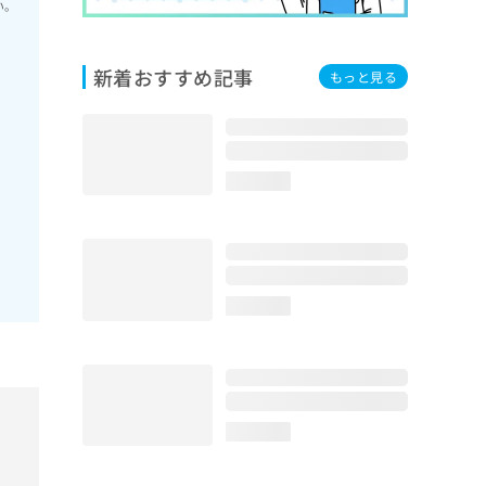
い。
新着おすすめ記事
もっと見る
loading...
loading...
loading...