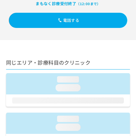
出
稿
クリ
資
まもなく診療受付終了
（12:00まで）
稿
ニッ
の
料
クナ
の
お
の
ビサ
お
電話する
問
ご
イト
問
い
請
への
い
合
お問
求
合
合せ
わ
は
フォ
わ
せ
こ
ーム
せ
は
ち
とな
は
こ
ら
りま
同じエリア・診療科目のクリニック
こ
ち
す。
ち
ら
クリ
無
ら
ニッ
料
loading...
クの
資
情
予
loading...
料
報
約・
の
症状
拡
のご
ご
充
相談
請
の
など
求
お
はで
loading...
は
申
きま
こ
せん
し
loading...
ので
ち
込