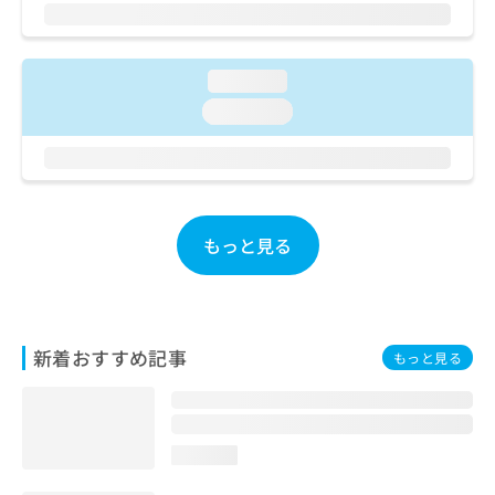
ご了
ら
み
承く
は
ださ
こ
無
い。
ち
料
loading...
ら
情
loading...
報
拡
掲
充
載
の
情
お
報
申
の
もっと見る
し
修
込
正
み
は
は
こ
こ
ち
新着おすすめ記事
もっと見る
ち
ら
ら
そ
の
loading...
他
の