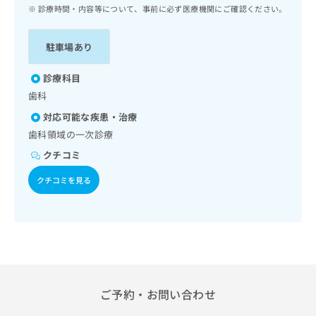
ッ
は
診療時間・内容等について、事前に必ず医療機関にご確認ください。
ク
こ
ナ
ち
駐車場あり
ビ
ら
に
関
診療科目
広
す
広
歯科
告
る
告
代
対応可能な疾患・治療
お
出
理
問
歯科領域の一次診療
稿
店
い
の
クチコミ
合
の
お
わ
方
問
クチコミを見る
せ
い
は
は
合
こ
こ
わ
ち
ち
せ
ら
ら
は
こ
こち
ち
広
らは
広
ら
ご予約・お問い合わせ
告
マイ
告
出
ナビ