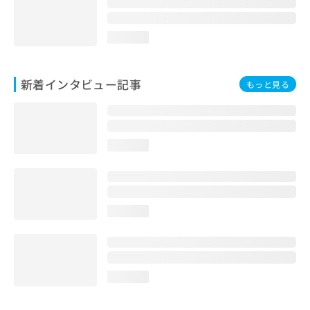
loading...
新着インタビュー記事
もっと見る
loading...
loading...
loading...