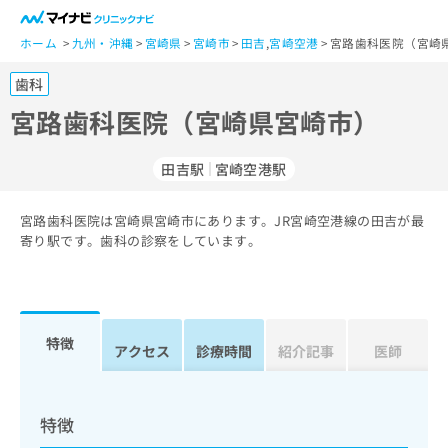
一
般
ホーム
九州・沖縄
宮崎県
宮崎市
田吉
,
宮崎空港
宮路歯科医院（宮崎
ユ
歯科
ー
ザ
宮路歯科医院（宮崎県宮崎市）
ー
の
田吉駅
宮崎空港駅
方
は
こ
宮路歯科医院は宮崎県宮崎市にあります。JR宮崎空港線の田吉が最
寄り駅です。歯科の診察をしています。
ち
ら
医
マ
療
イ
特徴
アクセス
診療時間
紹介記事
医師
関
ナ
係
ビ
者
ク
の
リ
特徴
方
ニ