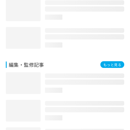
お
問
い
loading...
合
わ
せ
は
こ
loading...
ち
ら
編集・監修記事
もっと見る
loading...
loading...