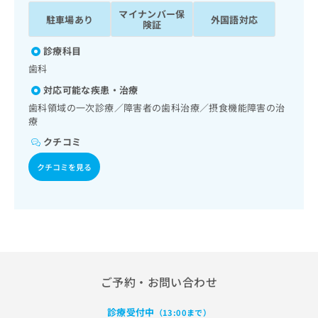
ッ
は
マイナンバー保
駐車場あり
外国語対応
ク
こ
険証
ナ
ち
ビ
診療科目
ら
に
歯科
関
広
対応可能な疾患・治療
す
広
告
る
歯科領域の一次診療／障害者の歯科治療／摂食機能障害の治
告
代
お
療
出
理
問
稿
クチコミ
店
い
の
合
の
お
クチコミを見る
わ
方
問
せ
い
は
は
合
こ
こ
わ
ち
ち
せ
ら
ら
は
こ
こち
ち
ご予約・お問い合わせ
広
らは
広
ら
告
マイ
告
出
ナビ
診療受付中
（13:00まで）