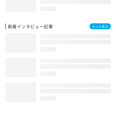
loading...
新着インタビュー記事
もっと見る
loading...
loading...
loading...