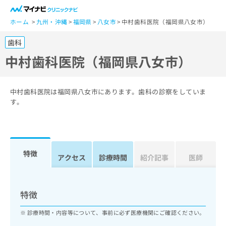
一
般
ホーム
九州・沖縄
福岡県
八女市
中村歯科医院（福岡県八女市）
ユ
歯科
ー
ザ
中村歯科医院（福岡県八女市）
ー
の
方
中村歯科医院は福岡県八女市にあります。歯科の診察をしていま
は
す。
こ
ち
ら
特徴
医
アクセス
診療時間
紹介記事
医師
マ
療
イ
関
ナ
係
ビ
特徴
者
ク
の
リ
診療時間・内容等について、事前に必ず医療機関にご確認ください。
方
ニ