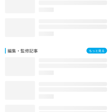
お
問
loading...
い
合
わ
せ
は
loading...
こ
ち
ら
編集・監修記事
もっと見る
loading...
loading...