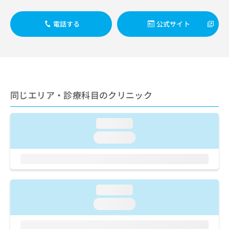
出
稿
クリ
資
稿
ニッ
の
料
クナ
の
電話する
公式サイト
お
の
ビサ
お
問
ご
イト
問
い
請
への
い
合
お問
求
合
合せ
わ
は
フォ
わ
せ
こ
ーム
せ
は
ち
とな
同じエリア・診療科目のクリニック
は
こ
ら
りま
こ
ち
す。
ち
ら
クリ
無
loading...
ら
ニッ
料
クの
loading...
資
情
予
料
報
約・
の
症状
拡
のご
ご
充
相談
請
の
など
loading...
求
お
はで
は
申
loading...
きま
こ
せん
し
ので
ち
込