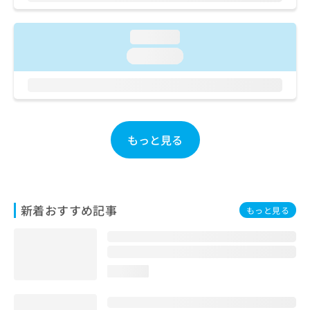
ご了
ら
み
承く
は
ださ
こ
無
loading...
い。
ち
料
loading...
ら
情
報
拡
掲
充
載
の
情
お
報
もっと見る
申
の
し
修
込
正
み
は
は
こ
新着おすすめ記事
もっと見る
こ
ち
ち
ら
ら
そ
loading...
の
他
の