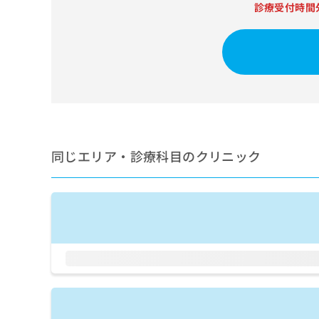
せ
こち
診療受付時間
ち
らは
は
マイ
こ
ら
ナビ
ち
クリ
ら
ニッ
クナ
広
ビサ
広
資
イト
告
告
への
料
出
出
お問
の
稿
合せ
稿
ご
の
フォ
の
同じエリア・診療科目のクリニック
請
お
ーム
お
求
問
とな
問
りま
は
い
い
す。
こ
合
合
クリ
ち
わ
ニッ
わ
ら
せ
クの
せ
は
予
は
約・
こ
こ
無
症状
ち
ち
のご
料
ら
相談
ら
情
など
報
はで