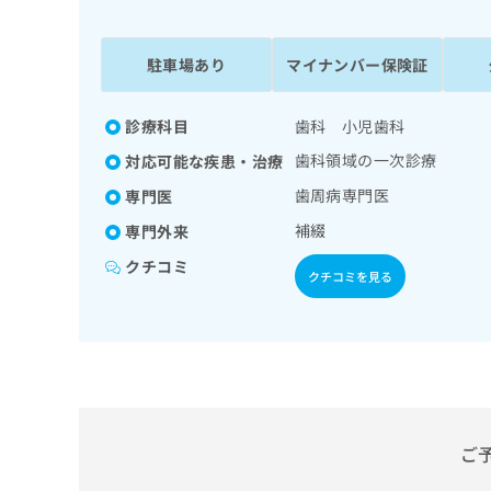
係
ク
者
リ
の
ニ
駐車場あり
マイナンバー保険証
ッ
方
ク
は
ナ
診療科目
歯科 小児歯科
こ
ビ
歯科領域の一次診療
対応可能な疾患・治療
ち
に
関
ら
歯周病専門医
専門医
す
補綴
専門外来
る
お
クチコミ
広
広
クチコミを見る
問
告
告
い
出
代
合
稿
わ
理
の
せ
店
お
は
の
問
こ
い
方
ち
ご
合
ら
は
わ
こ