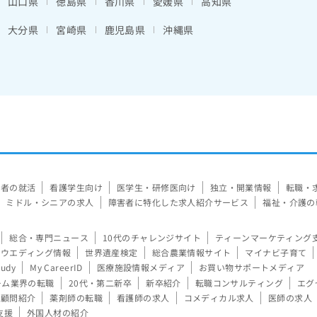
山口県
徳島県
香川県
愛媛県
高知県
大分県
宮崎県
鹿児島県
沖縄県
験者の就活
看護学生向け
医学生・研修医向け
独立・開業情報
転職・
ミドル・シニアの求人
障害者に特化した求人紹介サービス
福祉・介護の
総合・専門ニュース
10代のチャレンジサイト
ティーンマーケティング
ウエディング情報
世界遺産検定
総合農業情報サイト
マイナビ子育て
tudy
My CareerID
医療施設情報メディア
お買い物サポートメディア
ーム業界の転職
20代・第二新卒
新卒紹介
転職コンサルティング
エグ
顧問紹介
薬剤師の転職
看護師の求人
コメディカル求人
医師の求人
支援
外国人材の紹介