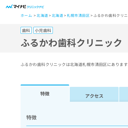
一
ホーム
北海道
北海道
札幌市清田区
ふるかわ歯科クリニ
般
ユ
歯科
小児歯科
ー
ザ
ふるかわ歯科クリニック
ー
の
方
ふるかわ歯科クリニックは北海道札幌市清田区にあります
は
こ
ち
ら
特徴
アクセス
医
マ
療
イ
特徴
ナ
関
ビ