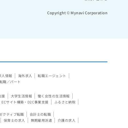
Copyright © Mynavi Corporation
求人情報
海外求人
転職エージェント
転職／パート
支援
大学生活情報
働く女性の生活情報
ECサイト構築・D2C事業支援
ふるさと納税
ゼクティブ転職
会計士の転職
保育士の求人
無期雇用派遣
介護の求人