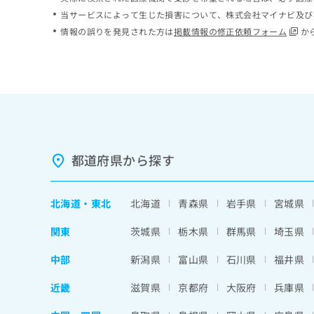
ち
み
当サービスによって生じた損害について、株式会社マイナビ及び
ら
は
情報の誤りを発見された方は
掲載情報の修正依頼フォーム
か
こ
ち
そ
ら
の
他
の
お
問
い
都道府県から探す
合
わ
せ
北海道
・
東北
北海道
青森県
岩手県
宮城県
は
こ
関東
茨城県
栃木県
群馬県
埼玉県
ち
ら
中部
新潟県
富山県
石川県
福井県
近畿
滋賀県
京都府
大阪府
兵庫県