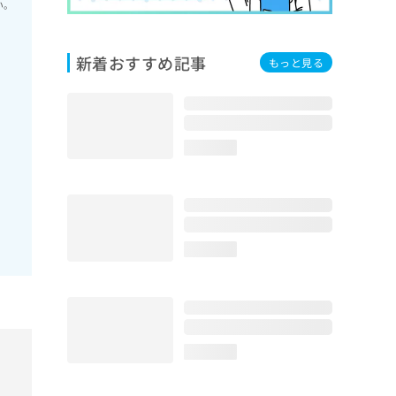
い。
新着おすすめ記事
もっと見る
loading...
loading...
loading...