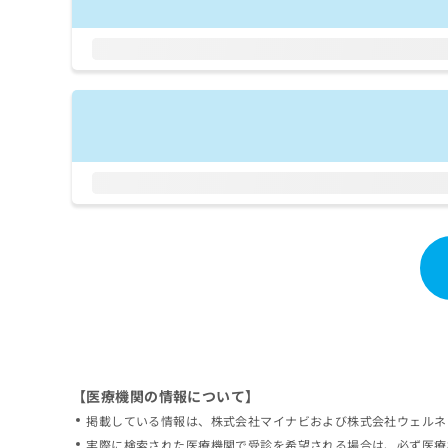
拡
資
きま
充
料
せん
の
ので
の
ご了
お
ご
承く
申
請
ださ
し
求
い。
込
は
み
こ
は
ち
こ
ら
ち
ら
無
料
掲
情
載
報
情
拡
報
充
の
の
修
お
【医療機関の情報について】
正
申
掲載している情報は、株式会社マイナビおよび株式会社ウェルネ
は
し
こ
実際に検索された医療機関で受診を希望される場合は、必ず医療
込