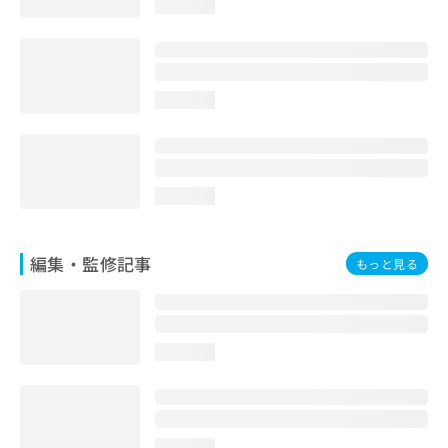
loading...
お
問
い
合
わ
loading...
せ
は
こ
ち
ら
loading...
編集・監修記事
もっと見る
loading...
loading...