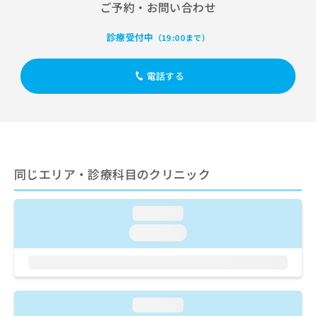
出
ご予約・お問い合わせ
稿
クリ
資
稿
ニッ
の
料
クナ
の
お
の
診療受付中
（19:00まで）
ビサ
お
問
ご
イト
問
い
請
への
い
電話する
合
お問
求
合
合せ
わ
は
フォ
わ
せ
こ
ーム
せ
は
ち
とな
は
こ
ら
りま
こ
ち
す。
ち
ら
クリ
無
同じエリア・診療科目のクリニック
ら
ニッ
料
クの
資
情
予
料
報
約・
loading...
の
症状
拡
loading...
のご
ご
充
相談
請
の
など
求
お
はで
は
申
きま
こ
せん
し
loading...
ので
ち
込