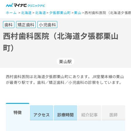
一
般
ホーム
北海道
北海道
夕張郡栗山町
栗山
西村歯科医院（北海道夕張郡
ユ
歯科
矯正歯科
小児歯科
ー
ザ
西村歯科医院（北海道夕張郡栗山
ー
町）
の
方
は
栗山駅
こ
ち
西村歯科医院は北海道夕張郡栗山町にあります。JR室蘭本線の栗山
ら
が最寄り駅です。歯科／矯正歯科／小児歯科の診察をしています。
医
マ
療
イ
関
ナ
係
ビ
特徴
アクセス
診療時間
紹介記事
医師
者
ク
の
リ
方
ニ