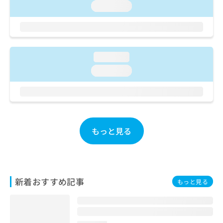
ご了
ら
み
loading...
承く
は
ださ
こ
無
い。
ち
料
ら
情
報
loading...
拡
掲
loading...
充
載
の
情
お
報
申
の
し
修
込
正
もっと見る
み
は
は
こ
こ
ち
ち
ら
ら
新着おすすめ記事
もっと見る
そ
の
他
の