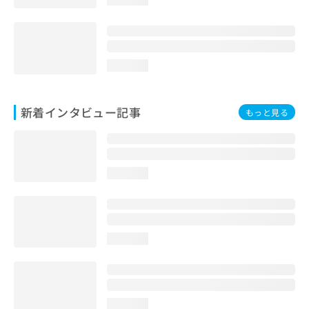
loading...
新着インタビュー記事
もっと見る
loading...
loading...
loading...