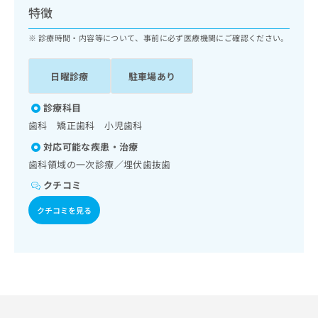
ッ
は
特徴
ク
こ
ナ
診療時間・内容等について、事前に必ず医療機関にご確認ください。
ち
ビ
ら
に
日曜診療
駐車場あり
関
広
す
広
告
る
診療科目
告
代
お
出
歯科 矯正歯科 小児歯科
理
問
稿
対応可能な疾患・治療
店
い
の
合
の
歯科領域の一次診療／埋伏歯抜歯
お
わ
方
問
クチコミ
せ
い
は
は
合
クチコミを見る
こ
こ
わ
ち
ち
せ
ら
ら
は
こ
こち
ち
広
らは
広
ら
告
マイ
告
出
ナビ