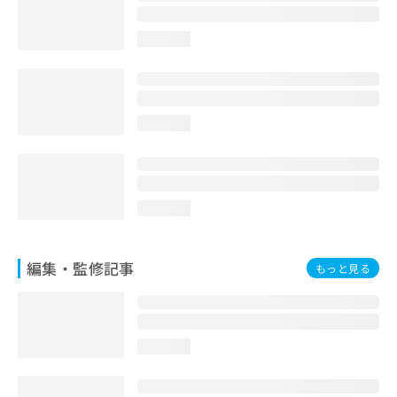
お
問
loading...
い
合
わ
せ
は
loading...
こ
ち
ら
loading...
編集・監修記事
もっと見る
loading...