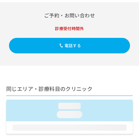
出
稿
クリ
資
稿
ニッ
の
料
クナ
の
ご予約・お問い合わせ
お
の
ビサ
お
問
ご
イト
問
い
請
診療受付時間外
への
い
合
お問
求
合
合せ
わ
は
フォ
わ
電話する
せ
こ
ーム
せ
は
ち
とな
は
こ
ら
りま
こ
ち
す。
ち
ら
クリ
無
ら
ニッ
料
クの
資
情
予
同じエリア・診療科目のクリニック
料
報
約・
の
症状
拡
のご
ご
充
loading...
相談
請
の
など
loading...
求
お
はで
は
申
きま
こ
せん
し
ので
ち
込