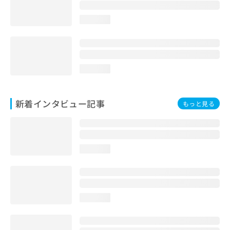
loading...
loading...
新着インタビュー記事
もっと見る
loading...
loading...