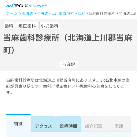
一
般
ホーム
北海道
北海道
上川郡当麻町
当麻
当麻歯科診療所（北海道上川
ユ
歯科
矯正歯科
小児歯科
ー
ザ
当麻歯科診療所（北海道上川郡当麻
ー
町）
の
方
は
当麻駅
こ
ち
当麻歯科診療所は北海道上川郡当麻町にあります。JR石北本線の当
ら
麻が最寄り駅です。歯科／矯正歯科／小児歯科の診察をしていま
す。
医
マ
療
イ
関
ナ
係
ビ
者
ク
特徴
アクセス
診療時間
紹介記事
医師
の
リ
方
ニ