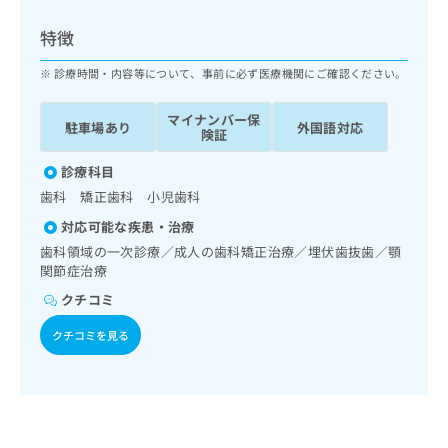
ッ
は
ク
こ
特徴
ナ
ち
ビ
診療時間・内容等について、事前に必ず医療機関にご確認ください。
ら
に
関
マイナンバー保
広
駐車場あり
外国語対応
す
広
険証
告
る
告
代
お
診療科目
出
理
問
稿
歯科 矯正歯科 小児歯科
店
い
の
対応可能な疾患・治療
合
の
お
わ
歯科領域の一次診療／成人の歯科矯正治療／埋伏歯抜歯／顎
方
問
せ
関節症治療
い
は
は
合
こ
クチコミ
こ
わ
ち
ち
せ
クチコミを見る
ら
ら
は
こ
こち
ち
広
らは
広
ら
告
マイ
告
出
ナビ