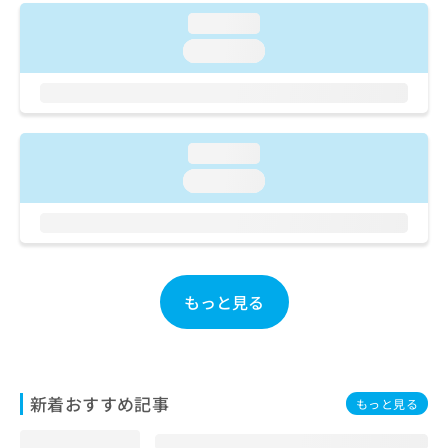
ご了
ら
み
承く
loading...
は
ださ
こ
loading...
無
い。
ち
料
ら
情
報
拡
掲
充
loading...
載
の
情
loading...
お
報
申
の
し
修
込
正
み
は
は
こ
もっと見る
こ
ち
ち
ら
ら
そ
新着おすすめ記事
の
もっと見る
他
の